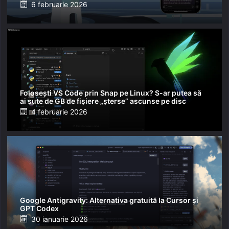
Posted
6 februarie 2026
on
Folosești VS Code prin Snap pe Linux? S-ar putea să
ai sute de GB de fișiere „șterse” ascunse pe disc
Posted
4 februarie 2026
on
Google Antigravity: Alternativa gratuită la Cursor și
GPT Codex
Posted
30 ianuarie 2026