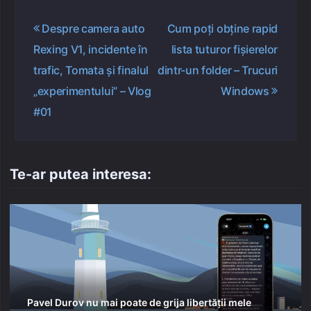
Navigare
Despre camera auto
Cum poți obține rapid
în
Rexing V1, incidente în
lista tuturor fișierelor
articole
trafic, Tomata și finalul
dintr-un folder – Trucuri
„experimentului” – Vlog
Windows
#01
Te-ar putea interesa:
Pavel Durov nu mai poate de grija libertății mele