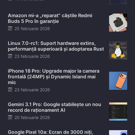
on
Amazon mi-a „reparat” căștile Redmi
Buds 5 Pro în garanție
Posted
25 februarie 2026
on
Linux 7.0-rc1: Suport hardware extins,
performanță superioară și adoptarea Rust
Posted
23 februarie 2026
on
iPhone 18 Pro: Upgrade major la camera
frontală (24MP) și Dynamic Island mai
mic
Posted
23 februarie 2026
on
Gemini 3.1 Pro: Google stabilește un nou
record de raționament AI
Posted
20 februarie 2026
on
Google Pixel 10a: Ecran de 3000 niți,