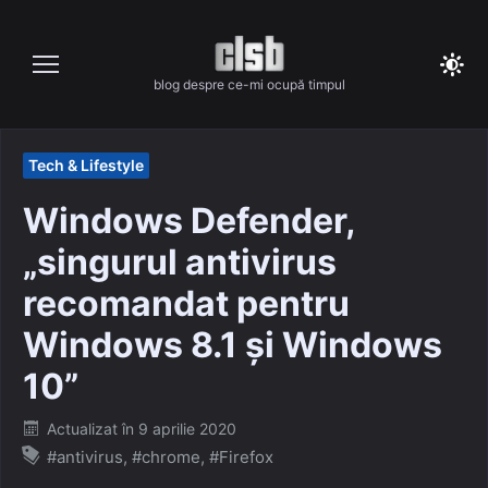
Skip
to
content
blog despre ce-mi ocupă timpul
Tech & Lifestyle
Windows Defender,
„singurul antivirus
recomandat pentru
Windows 8.1 și Windows
10”
Posted
Actualizat în
9 aprilie 2020
on
#antivirus
,
#chrome
,
#Firefox