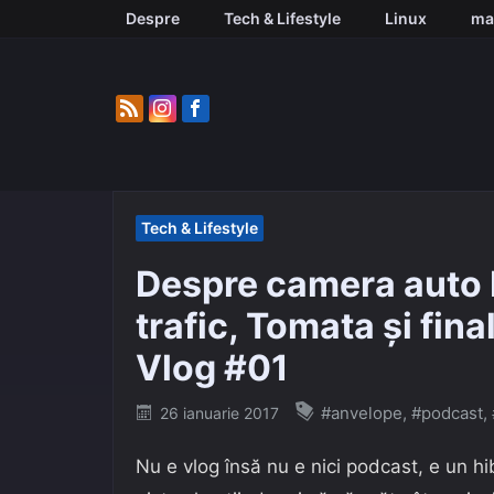
Skip
Despre
Tech & Lifestyle
Linux
ma
to
content
Tech & Lifestyle
Despre camera auto R
trafic, Tomata și fina
Vlog #01
Posted
#anvelope
,
#podcast
,
26 ianuarie 2017
on
Nu e vlog însă nu e nici podcast, e un h