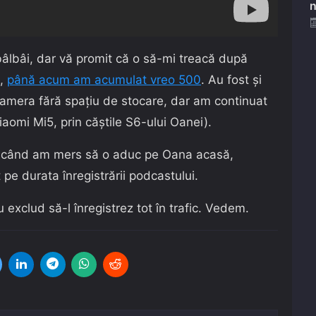
n
bâlbâi, dar vă promit că o să-mi treacă după
l,
până acum am acumulat vreo 500
. Au fost și
camera fără spațiu de stocare, dar am continuat
iaomi Mi5, prin căștile S6-ului Oanei).
, când am mers să o aduc pe Oana acasă,
 pe durata înregistrării podcastului.
exclud să-l înregistrez tot în trafic. Vedem.