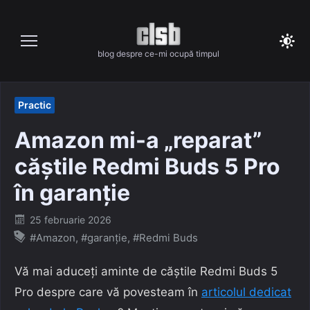
Skip
to
content
blog despre ce-mi ocupă timpul
Practic
Amazon mi-a „reparat”
căștile Redmi Buds 5 Pro
în garanție
Posted
25 februarie 2026
on
#Amazon
,
#garanție
,
#Redmi Buds
Vă mai aduceți aminte de căștile Redmi Buds 5
Pro despre care vă povesteam în
articolul dedicat