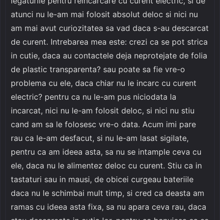
legaturile pentru reincarcare cu curent electric, si de
atunci nu le-am mai folosit absolut deloc si nici nu
am mai avut curiozitatea sa vad daca s-au descarcat
de curent. Intrebarea mea este: crezi ca se pot strica
in cutie, daca au contactele deja neprotejate de folia
de plastic transparenta? sau poate sa fie vre-o
problema cu ele, daca chiar nu le incarc cu curent
electric? pentru ca nu le-am pus niciodata la
incarcat, nici nu le-am folosit deloc, si nici nu stiu
cand am sa le folosesc vre-o data. Acum imi pare
rau ca le-am desfacut, si nu le-am lasat sigilate,
pentru ca am ideea asta, sa nu se intample ceva cu
ele, daca nu le alimentez deloc cu curent. Stiu ca in
tastaturi sau in mausi, de obicei curgeau bateriile
daca nu le schimbai mult timp, si cred ca deasta am
ramas cu ideea asta fixa, sa nu apara ceva rau, daca