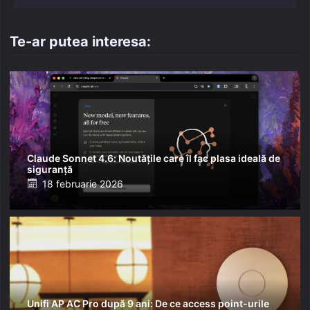
Te-ar putea interesa:
Claude Sonnet 4.6: Noutățile care îl fac plasa ideală de
siguranță
Posted
18 februarie 2026
on
Unifi AP AC Pro după 9 ani: De ce access point-urile