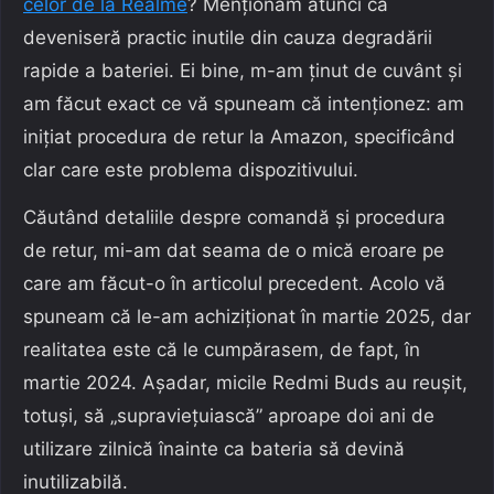
celor de la Realme
? Menționam atunci că
deveniseră practic inutile din cauza degradării
rapide a bateriei. Ei bine, m-am ținut de cuvânt și
am făcut exact ce vă spuneam că intenționez: am
inițiat procedura de retur la Amazon, specificând
clar care este problema dispozitivului.
Căutând detaliile despre comandă și procedura
de retur, mi-am dat seama de o mică eroare pe
care am făcut-o în articolul precedent. Acolo vă
spuneam că le-am achiziționat în martie 2025, dar
realitatea este că le cumpărasem, de fapt, în
martie 2024. Așadar, micile Redmi Buds au reușit,
totuși, să „supraviețuiască” aproape doi ani de
utilizare zilnică înainte ca bateria să devină
inutilizabilă.