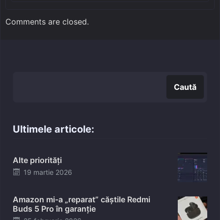
Comments are closed.
Caută
Caută
Ultimele articole:
Alte priorități
Posted
19 martie 2026
on
Amazon mi-a „reparat” căștile Redmi
Buds 5 Pro în garanție
Posted