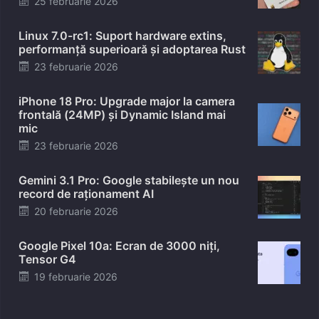
25 februarie 2026
on
Linux 7.0-rc1: Suport hardware extins,
performanță superioară și adoptarea Rust
Posted
23 februarie 2026
on
iPhone 18 Pro: Upgrade major la camera
frontală (24MP) și Dynamic Island mai
mic
Posted
23 februarie 2026
on
Gemini 3.1 Pro: Google stabilește un nou
record de raționament AI
Posted
20 februarie 2026
on
Google Pixel 10a: Ecran de 3000 niți,
Tensor G4
Posted
19 februarie 2026
on