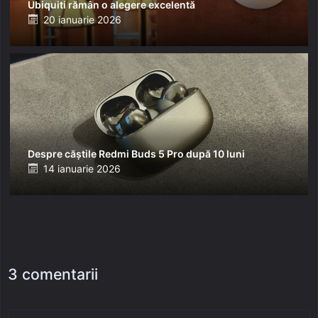
Ubiquiti rămân o alegere excelentă
Posted
20 ianuarie 2026
on
Despre căștile Redmi Buds 5 Pro după 10 luni
Posted
14 ianuarie 2026
on
3 comentarii