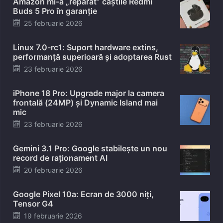
Amazon mi-a „reparat” căștile Redmi
Buds 5 Pro în garanție
Posted
25 februarie 2026
on
Linux 7.0-rc1: Suport hardware extins,
performanță superioară și adoptarea Rust
Posted
23 februarie 2026
on
iPhone 18 Pro: Upgrade major la camera
frontală (24MP) și Dynamic Island mai
mic
Posted
23 februarie 2026
on
Gemini 3.1 Pro: Google stabilește un nou
record de raționament AI
Posted
20 februarie 2026
on
Google Pixel 10a: Ecran de 3000 niți,
Tensor G4
Posted
19 februarie 2026