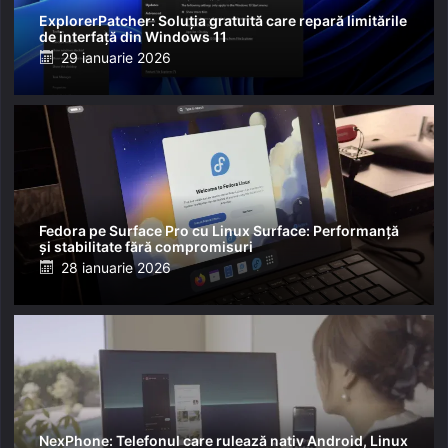
ExplorerPatcher: Soluția gratuită care repară limitările
de interfață din Windows 11
Posted
29 ianuarie 2026
on
Fedora pe Surface Pro cu Linux Surface: Performanță
și stabilitate fără compromisuri
Posted
28 ianuarie 2026
on
NexPhone: Telefonul care rulează nativ Android, Linux