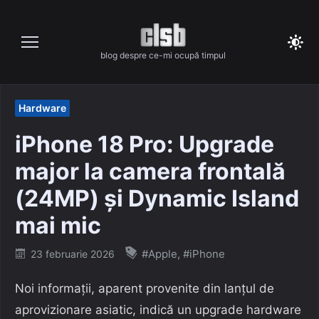
Skip
to
content
blog despre ce-mi ocupă timpul
Hardware
iPhone 18 Pro: Upgrade
major la camera frontală
(24MP) și Dynamic Island
mai mic
Posted
#Apple
,
#iPhone
23 februarie 2026
on
Noi informații, aparent provenite din lanțul de
aprovizionare asiatic, indică un upgrade hardware