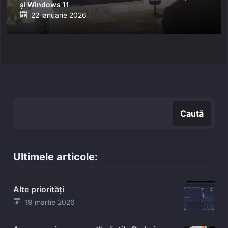
și Windows 11
Posted
22 ianuarie 2026
on
Caută
Caută
Ultimele articole:
Alte priorități
Posted
19 martie 2026
on