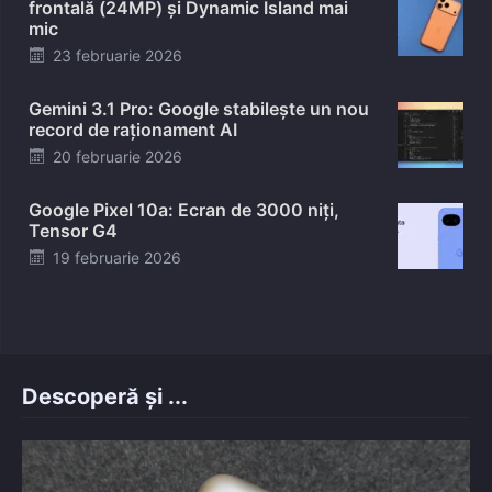
frontală (24MP) și Dynamic Island mai
mic
Posted
23 februarie 2026
on
Gemini 3.1 Pro: Google stabilește un nou
record de raționament AI
Posted
20 februarie 2026
on
Google Pixel 10a: Ecran de 3000 niți,
Tensor G4
Posted
19 februarie 2026
on
Descoperă și ...