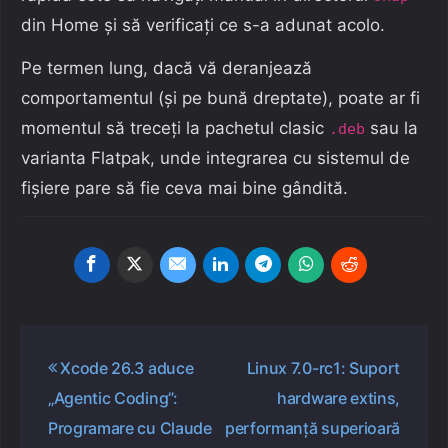
din Home și să verificați ce s-a adunat acolo.
Pe termen lung, dacă vă deranjează
comportamentul (și pe bună dreptate), poate ar fi
momentul să treceți la pachetul clasic
sau la
.deb
varianta Flatpak, unde integrarea cu sistemul de
fișiere pare să fie ceva mai bine gândită.
Navigare
Xcode 26.3 aduce
Linux 7.0-rc1: Suport
în
„Agentic Coding”:
hardware extins,
articole
Programare cu Claude
performanță superioară