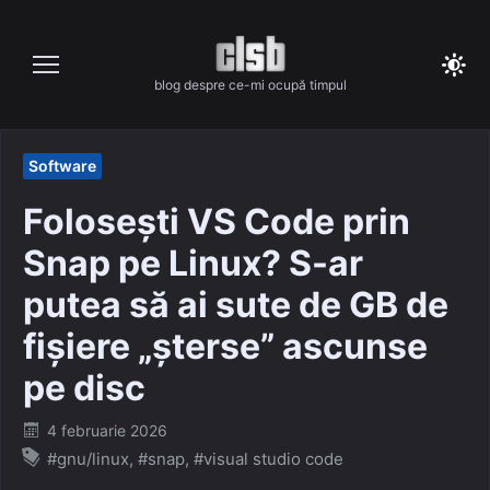
Skip
to
content
blog despre ce-mi ocupă timpul
Software
Folosești VS Code prin
Snap pe Linux? S-ar
putea să ai sute de GB de
fișiere „șterse” ascunse
pe disc
Posted
4 februarie 2026
on
#gnu/linux
,
#snap
,
#visual studio code