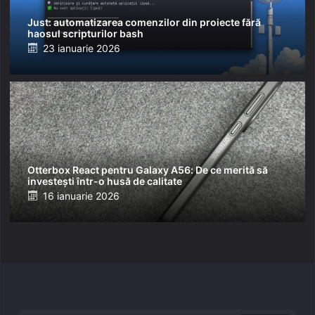
Just: automatizarea comenzilor din proiecte fără
haosul scripturilor bash
Posted
23 ianuarie 2026
on
Otterbox React pentru Galaxy A56: De ce merită să
investești într-o husă de calitate
Posted
16 ianuarie 2026
on
Caută