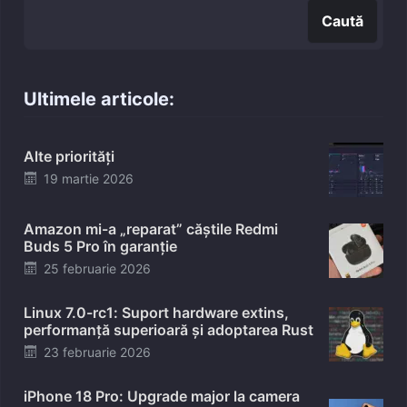
Caută
Ultimele articole:
Alte priorități
Posted
19 martie 2026
on
Amazon mi-a „reparat” căștile Redmi
Buds 5 Pro în garanție
Posted
25 februarie 2026
on
Linux 7.0-rc1: Suport hardware extins,
performanță superioară și adoptarea Rust
Posted
23 februarie 2026
on
iPhone 18 Pro: Upgrade major la camera