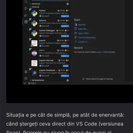
Situația e pe cât de simplă, pe atât de enervantă:
când ștergeți ceva direct din VS Code (versiunea
Snap), fișierele nu ajung în coșul de gunoi al