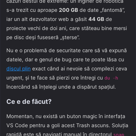
cazuri destul de extreme: un inginer de robotică
s-a trezit cu aproape
200 GB
de date „fantomă”,
iar un alt dezvoltator web a găsit
44 GB
de
proiecte vechi de doi ani, care stăteau bine mersi
pe disc deși fuseseră „șterse”.
Nu e o problemă de securitate care să vă expună
datele, dar e genul de bug care te poate lăsa cu
discul plin
exact când ai nevoie să compilezi ceva
urgent, și te face să pierzi ore întregi cu
du -h
încercând să înțelegi unde a dispărut spațiul.
Ce e de făcut?
Momentan, nu există un buton magic în interfața
VS Code pentru a goli acest Trash ascuns. Soluția
rapidă este să navigați manual în directorul
snap