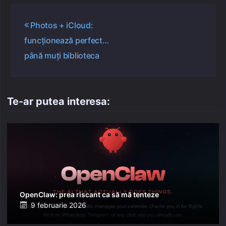
Navigare
Photos + iCloud:
în
funcționează perfect…
articole
până muți biblioteca
Te-ar putea interesa:
OpenClaw: prea riscant ca să mă tenteze
Posted
9 februarie 2026
on