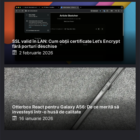
SSL valid în LAN: Cum obții certificate Let’s Encrypt
fără porturi deschise
Posted
2 februarie 2026
on
Otterbox React pentru Galaxy A56: De ce merită să
investești într-o husă de calitate
Posted
16 ianuarie 2026
on