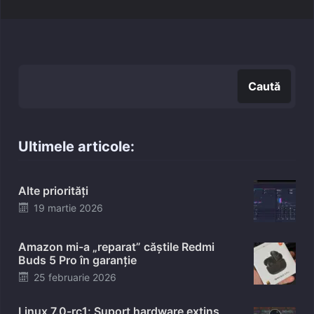
Caută
Caută
Ultimele articole:
Alte priorități
Posted
19 martie 2026
on
Amazon mi-a „reparat” căștile Redmi
Buds 5 Pro în garanție
Posted
25 februarie 2026
on
Linux 7.0-rc1: Suport hardware extins,