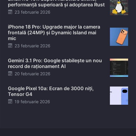
performanță superioară și adoptarea Rust
Posted
23 februarie 2026
on
iPhone 18 Pro: Upgrade major la camera
frontală (24MP) și Dynamic Island mai
mic
Posted
23 februarie 2026
on
Gemini 3.1 Pro: Google stabilește un nou
record de raționament AI
Posted
20 februarie 2026
on
Google Pixel 10a: Ecran de 3000 niți,
Tensor G4
Posted
19 februarie 2026
on