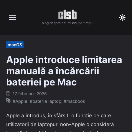
Skip
to
content
blog despre ce-mi ocupă timpul
macOS
Apple introduce limitarea
manuală a încărcării
bateriei pe Mac
Posted
17 februarie 2026
on
#Apple
,
#baterie laptop
,
#macbook
Apple a introdus, în sfârșit, o funcție pe care
utilizatorii de laptopuri non-Apple o consideră