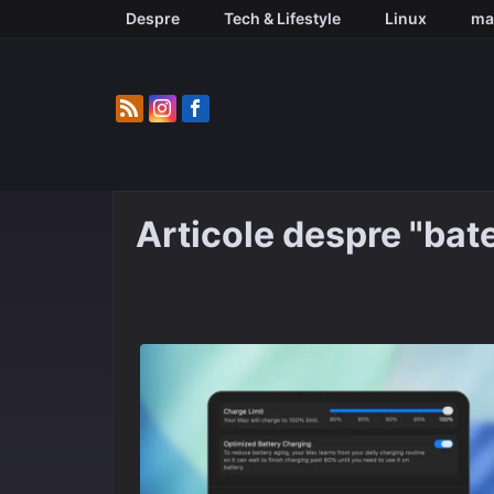
Skip
Despre
Tech & Lifestyle
Linux
ma
to
content
Articole despre "bate