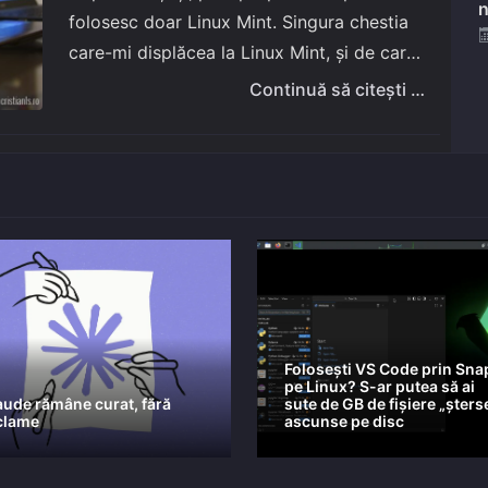
n
folosesc doar Linux Mint. Singura chestia
care-mi displăcea la Linux Mint, și de care
se plâng cei mai mulți dintre cei pe care i-
Continuă să citești …
am convins că această…
Folosești VS Code prin Sna
pe Linux? S-ar putea să ai
aude rămâne curat, fără
sute de GB de fișiere „șters
clame
ascunse pe disc