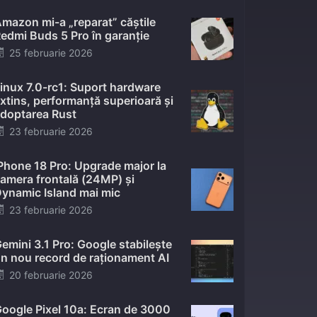
mazon mi-a „reparat” căștile
edmi Buds 5 Pro în garanție
Posted
25 februarie 2026
on
inux 7.0-rc1: Suport hardware
xtins, performanță superioară și
doptarea Rust
Posted
23 februarie 2026
on
Phone 18 Pro: Upgrade major la
amera frontală (24MP) și
ynamic Island mai mic
Posted
23 februarie 2026
on
emini 3.1 Pro: Google stabilește
n nou record de raționament AI
Posted
20 februarie 2026
on
oogle Pixel 10a: Ecran de 3000