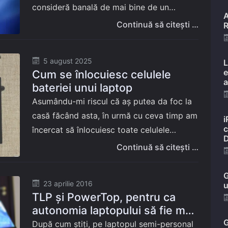
consideră banală de mai bine de un
A
deceniu: limitarea manuală a plafonului de
Continuă să citești …
R
încărcare a bateriei. Disponibilă
momentan…
Posted
5 august 2025
L
e
Cum se înlocuiesc celulele
on
a
bateriei unui laptop
Asumându-mi riscul că aș putea da foc la
casă făcând asta, în urmă cu ceva timp am
i
c
încercat să înlocuiesc toate celulele
D
bateriei laptopului Dell Latitude 5480, din
Continuă să citești …
curiozitatea de a afla…
G
Posted
23 aprilie 2016
u
TLP și PowerTop, pentru ca
on
autonomia laptopului să fie mai
bună în GNU/Linux!
G
După cum știți, pe laptopul semi-personal