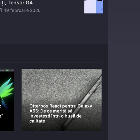
iți, Tensor G4
Posted
19 februarie 2026
on
p
Otterbox React pentru Galaxy
A56: De ce merită să
e”
investești într-o husă de
calitate