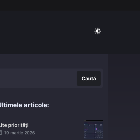
Caută
Caută
ltimele articole:
lte priorități
Posted
19 martie 2026
on