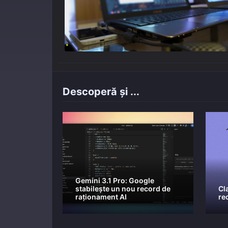
Descoperă și ...
Gemini 3.1 Pro: Google
stabilește un nou record de
Cl
raționament AI
re