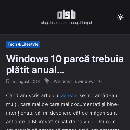
Skip
to
content
blog despre ce-mi ocupă timpul
Tech & Lifestyle
Windows 10 parcă trebuia
plătit anual…
Posted
#Windows
,
#windows 10
5 august 2016
on
Când am scris articolul
acesta
, se îngrămădeau
mulți, care mai de care mai documentați și bine-
intenționați, să-mi descriere cât de măgari sunt
ăștia de la Microsoft și cât de naiv eu. Dar cum