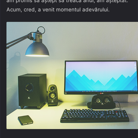
am promis să aștept să treacă anul, am așteptat.
Acum, cred, a venit momentul adevărului.