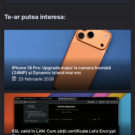
Te-ar putea interesa:
iPhone 18 Pro: Upgrade major la camera frontală
(24MP) și Dynamic Island mai mic
Posted
23 februarie 2026
on
SSL valid în LAN: Cum obții certificate Let’s Encrypt