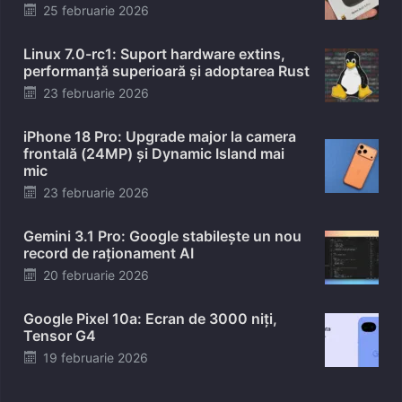
Posted
25 februarie 2026
on
Linux 7.0-rc1: Suport hardware extins,
performanță superioară și adoptarea Rust
Posted
23 februarie 2026
on
iPhone 18 Pro: Upgrade major la camera
frontală (24MP) și Dynamic Island mai
mic
Posted
23 februarie 2026
on
Gemini 3.1 Pro: Google stabilește un nou
record de raționament AI
Posted
20 februarie 2026
on
Google Pixel 10a: Ecran de 3000 niți,
Tensor G4
Posted
19 februarie 2026
on