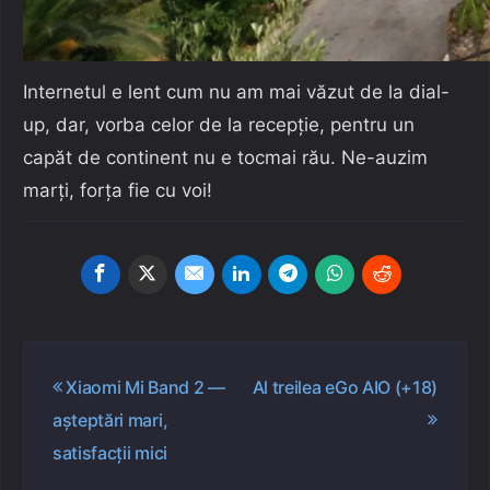
Internetul e lent cum nu am mai văzut de la dial-
up, dar, vorba celor de la recepție, pentru un
capăt de continent nu e tocmai rău. Ne-auzim
marți, forța fie cu voi!
Navigare
Xiaomi Mi Band 2 —
Al treilea eGo AIO (+18)
în
așteptări mari,
articole
satisfacții mici