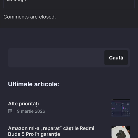
Comments are closed.
Caută
Caută
Ultimele articole:
Alte priorități
Posted
19 martie 2026
on
Amazon mi-a „reparat” căștile Redmi
Buds 5 Pro în garanție