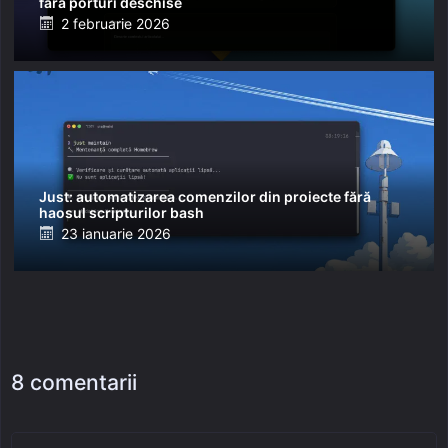
fără porturi deschise
Posted
2 februarie 2026
on
Just: automatizarea comenzilor din proiecte fără
haosul scripturilor bash
Posted
23 ianuarie 2026
on
8 comentarii