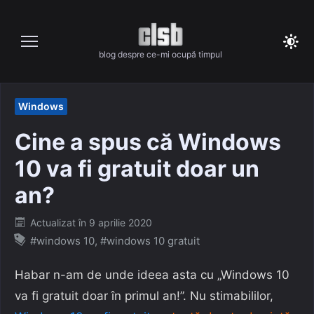
Skip
to
content
blog despre ce-mi ocupă timpul
Windows
Cine a spus că Windows
10 va fi gratuit doar un
an?
Posted
Actualizat în
9 aprilie 2020
on
#windows 10
,
#windows 10 gratuit
Habar n-am de unde ideea asta cu „Windows 10
va fi gratuit doar în primul an!”. Nu stimabililor,