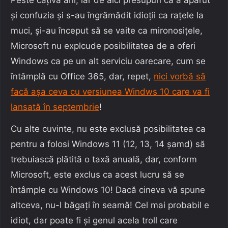
Peste câțiva ani, iar de aici presupun că a apărut
și confuzia și s-au îngrămădit idioții ca rațele la
muci, și-au început să se vaite ca mironosițele,
Microsoft nu explcude posibilitatea de a oferi
Windows ca pe un alt serviciu oarecare, cum se
întâmplă cu Office 365, dar, repet,
nici vorbă să
facă așa ceva cu versiunea Windws 10 care va fi
lansată în septembrie
!
Cu alte cuvinte, nu este exclusă posibilitatea ca
pentru a folosi Windows 11 (12, 13, 14 șamd) să
trebuiască plătită o taxă anuală, dar, conform
Microsoft, este exclus ca acest lucru să se
întâmple cu Windows 10! Dacă cineva vă spune
altceva, nu-l băgați în seamă! Cel mai probabil e
idiot, dar poate fi și genul acela troll care