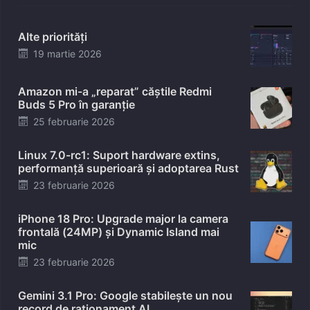
Alte priorități
Posted
19 martie 2026
on
Amazon mi-a „reparat” căștile Redmi
Buds 5 Pro în garanție
Posted
25 februarie 2026
on
Linux 7.0-rc1: Suport hardware extins,
performanță superioară și adoptarea Rust
Posted
23 februarie 2026
on
iPhone 18 Pro: Upgrade major la camera
frontală (24MP) și Dynamic Island mai
mic
Posted
23 februarie 2026
on
Gemini 3.1 Pro: Google stabilește un nou
record de raționament AI