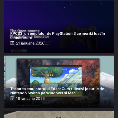
RPCS3: un emulator de PlayStation 3 ce merită luat în
considerare
Posted
21 ianuarie 2026
on
Testarea emulatorului Eden: Cum rulează jocurile de
Nintendo Switch pe Windows și Mac
Posted
19 ianuarie 2026
on