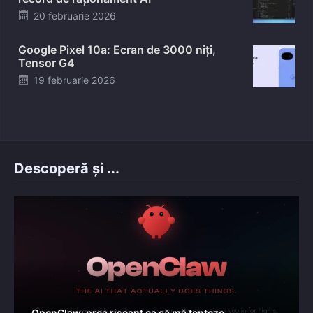
Posted
20 februarie 2026
on
Google Pixel 10a: Ecran de 3000 niți,
Tensor G4
Posted
19 februarie 2026
on
Descoperă și ...
OpenClaw: prea riscant ca să mă tenteze