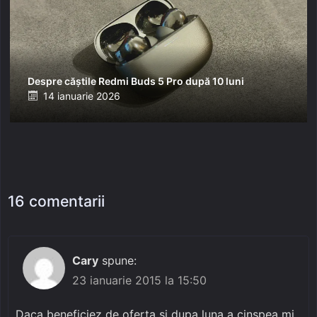
Despre căștile Redmi Buds 5 Pro după 10 luni
Posted
14 ianuarie 2026
on
16 comentarii
Cary
spune:
23 ianuarie 2015 la 15:50
Daca beneficiez de oferta si dupa luna a cinspea mi