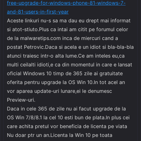
free-upgrade-for-windows-phone-81-windows-7-
and-81-users-in-first-year
Aceste linkuri nu-s sa ma dau eu drept mai informat
si atot-stiuto.Plus ca intai am citit pe forumul celor
de la malwaretips.com inca de miercuri cand a
postat Petrovic.Daca si acela e un idiot si bla-bla-bla
atunci traiesc intr-o alta lume.Ce am inteles eu,ca
multi ceilalti idioti,e ca din momentul in care e lansat
oficial Windows 10 timp de 365 zile ai gratuitate
oferita pentru upgrade la OS Win 10.In tot acel an
vor aparea update-uri lunare,ei le denumesc
Preview-uri.
Daca in cele 365 de zile nu ai facut upgrade de la
OS Win 7/8/8.1 la cel 10 esti bun de plata.In plus cei
care achita pretul vor beneficia de licenta pe viata
Nu doar ptr un an.Licenta la Win 10 pe toata