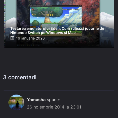
Testarea emulatorului Eden: Cum rulează jocurile de
Nintendo Switch pe Windows și Mac
Posted
19 ianuarie 2026
on
3 comentarii
Yamasha
spune:
26 noiembrie 2014 la 23:01