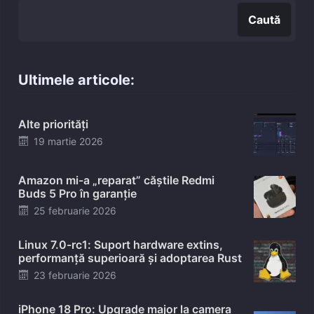
Caută
Ultimele articole:
Alte priorități
Posted
19 martie 2026
on
Amazon mi-a „reparat” căștile Redmi
Buds 5 Pro în garanție
Posted
25 februarie 2026
on
Linux 7.0-rc1: Suport hardware extins,
performanță superioară și adoptarea Rust
Posted
23 februarie 2026
on
iPhone 18 Pro: Upgrade major la camera