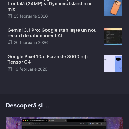
frontală (24MP) și Dynamic Island mai
mic
Posted
23 februarie 2026
on
Gemini 3.1 Pro: Google stabilește un nou
record de raționament AI
Posted
20 februarie 2026
on
Google Pixel 10a: Ecran de 3000 niți,
Tensor G4
Posted
19 februarie 2026
on
Descoperă și ...