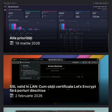
Alte priorități
Posted
19 martie 2026
on
SSL valid în LAN: Cum obții certificate Let’s Encrypt
fără porturi deschise
Posted
2 februarie 2026
on