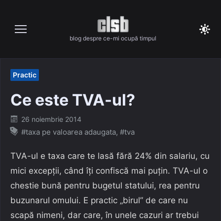
Skip
to
content
blog despre ce-mi ocupă timpul
Practic
Ce este TVA-ul?
Posted
26 noiembrie 2014
on
#taxa pe valoarea adaugata
,
#tva
TVA-ul e taxa care te lasă fără 24% din salariu, cu
mici excepții, când îți confiscă mai puțin. TVA-ul o
chestie bună pentru bugetul statului, rea pentru
buzunarul omului. E practic „birul” de care nu
scapă nimeni, dar care, în unele cazuri ar trebui