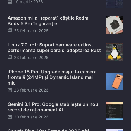
Posted
19 martie 2026
on
Amazon mi-a „reparat” căștile Redmi
Buds 5 Pro în garanție
Posted
25 februarie 2026
on
Linux 7.0-rc1: Suport hardware extins,
performanță superioară și adoptarea Rust
Posted
23 februarie 2026
on
iPhone 18 Pro: Upgrade major la camera
frontală (24MP) și Dynamic Island mai
mic
Posted
23 februarie 2026
on
Gemini 3.1 Pro: Google stabilește un nou
record de raționament AI
Posted
20 februarie 2026
on
Google Pixel 10a: Ecran de 3000 niți,