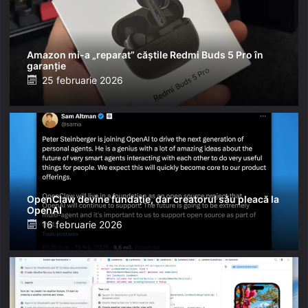
Amazon mi-a „reparat” căștile Redmi Buds 5 Pro în
garanție
Posted
25 februarie 2026
on
OpenClaw devine fundație, dar creatorul său pleacă la
OpenAI
Posted
16 februarie 2026
on