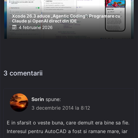
Xcode 26.3 aduce „Agentic Coding”: Programare cu
Claude și OpenAI direct din IDE
Posted
4 februarie 2026
on
3 comentarii
Sorin
spune:
3 decembrie 2014 la 8:12
E in sfarsit o veste buna, care demult era bine sa fie.
Interesul pentru AutoCAD a fost si ramane mare, iar