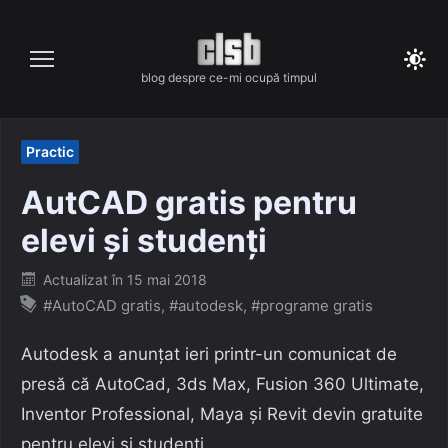
Skip
to
content
blog despre ce-mi ocupă timpul
Practic
AutCAD gratis pentru
elevi și studenți
Posted
Actualizat în
15 mai 2018
on
#AutoCAD gratis
,
#autodesk
,
#programe gratis
Autodesk a anunțat ieri printr-un comunicat de
presă că AutoCad, 3ds Max, Fusion 360 Ultimate,
Inventor Professional, Maya și Revit devin gratuite
pentru elevi și studenți.