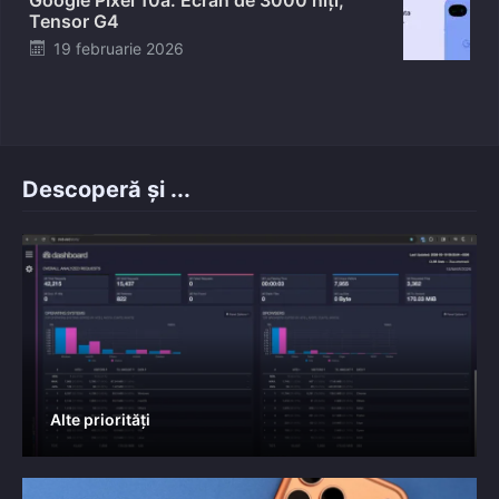
Tensor G4
Posted
19 februarie 2026
on
Descoperă și ...
Alte priorități