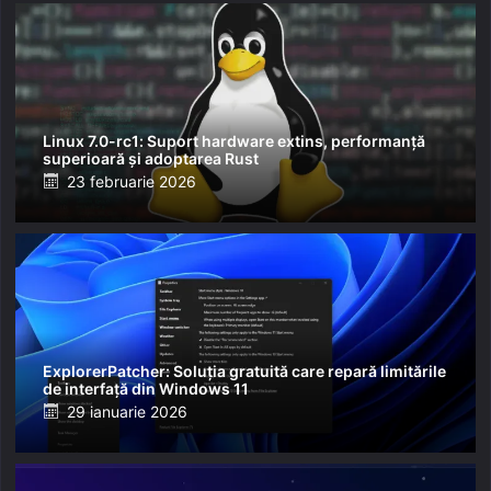
Linux 7.0-rc1: Suport hardware extins, performanță
superioară și adoptarea Rust
Posted
23 februarie 2026
on
ExplorerPatcher: Soluția gratuită care repară limitările
de interfață din Windows 11
Posted
29 ianuarie 2026
on