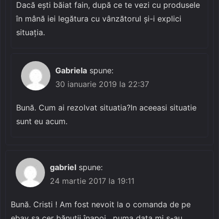
Dacă ești băiat fain, după ce te vezi cu produsele
în mână iei legătura cu vânzătorul și-i explici
situația.
Gabriela
spune:
30 ianuarie 2019 la 22:37
Bună. Cum ai rezolvat situatia?In aceeasi situatie
sunt eu acum.
gabriel
spune:
24 martie 2017 la 19:11
Bună. Cristi ! Am fost nevoit la o comanda de pe
ebay sa cer bănuții înapoi , puma data mi s-au