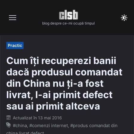
Skip
to
content
blog despre ce-mi ocupă timpul
Practic
Cum îți recuperezi banii
dacă produsul comandat
din China nu ți-a fost
livrat, l-ai primit defect
sau ai primit altceva
Posted
Actualizat în
13 mai 2016
on
#china
,
#comenzi internet
,
#produs comandat din
china livrat defect