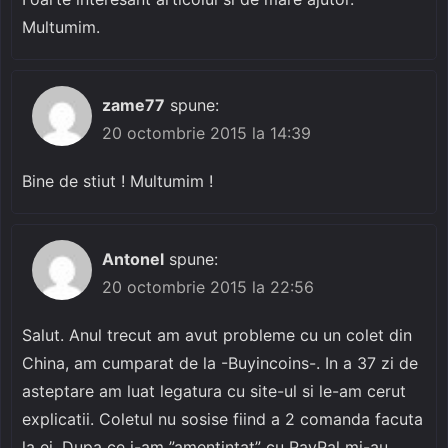
Multumim.
zame77
spune:
20 octombrie 2015 la 14:39
Bine de stiut ! Multumim !
Antonel
spune:
20 octombrie 2015 la 22:56
Salut. Anul trecut am avut probleme cu un colet din
China, am cumparat de la -Buyincoins-. In a 37 zi de
asteptare am luat legatura cu site-ul si le-am cerut
explicatii. Coletul nu sosise fiind a 2 comanda facuta
la ei. Dupa ce i-am ”amentintat” cu PayPal mi-au