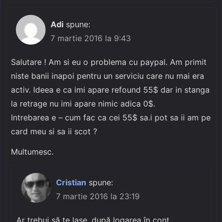
Adi
spune:
7 martie 2016 la 9:43
Salutare ! Am si eu o problema cu paypal. Am primit
niste banii inapoi pentru un serviciu care nu mai era
activ. Ideea e ca imi apare refound 55$ dar in stanga
la retrage nu imi apare nimic adica 0$.
Intrebarea e – cum fac ca cei 55$ sa.i pot sa ii am pe
card meu si sa ii scot ?
Multumesc.
Cristian
spune:
7 martie 2016 la 23:19
Ar trebui să te lase, după logarea în cont,