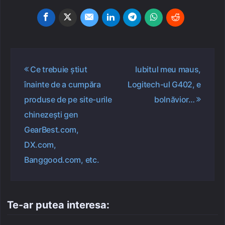
Navigare
Ce trebuie știut
Iubitul meu maus,
în
înainte de a cumpăra
Logitech-ul G402, e
articole
produse de pe site-urile
bolnăvior…
chinezești gen
GearBest.com,
DX.com,
Banggood.com, etc.
Te-ar putea interesa: