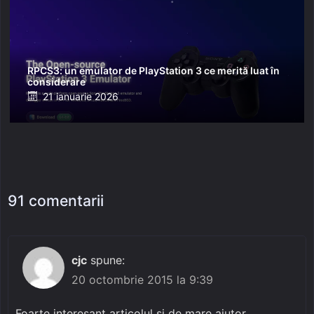
RPCS3: un emulator de PlayStation 3 ce merită luat în
considerare
Posted
21 ianuarie 2026
on
91 comentarii
cjc
spune:
20 octombrie 2015 la 9:39
Foarte interesant articolul si de mare ajutor.