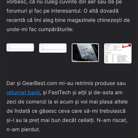
vorbesc, că nu culeg cuvinte din aer sau de pe
forumuri și fac pe interesantul. O altă dovadă
recentă că îmi aleg bine magazinele chinezești de
unde-mi fac cumpărăturile:
Dar și GearBest.com mi-au retrimis produse sau
returnat banii
, și FastTech și alții și de-asta am
zeci de comenzi la ei acum și voi mai plasa altele
de îndată ce găsesc ceva care să-mi trebuiască
și-l au la preț mai bun decât ceilalți. N-am riscat,
n-am pierdut.