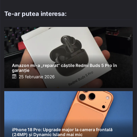
Te-ar putea interesa:
Amazon mi-a „reparat” căștile Redmi Buds 5 Pro în
garanție
Posted
25 februarie 2026
on
iPhone 18 Pro: Upgrade major la camera frontală
(24MP) și Dynamic Island mai mic