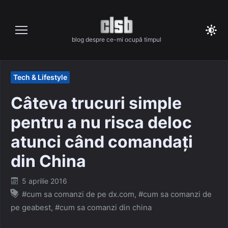
Skip
to
content
blog despre ce-mi ocupă timpul
Tech & Lifestyle
Câteva trucuri simple
pentru a nu risca deloc
atunci când comandați
din China
Posted
5 aprilie 2016
on
#cum sa comanzi de pe dx.com
,
#cum sa comanzi de
pe geabest
,
#cum sa comanzi din china