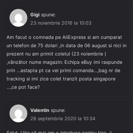
Gigi
spune:
23 noiembrie 2016 la 10:03
Am facut o comnada pe AliExpress si am cumparat
un telefon de 75 dolari ,in data de 06 august si nici in
prezent nu am primit coletul (23 noiembrie )
,vânzător nume magazin: Echipa eBuy imi raspunde
prin …astapta pt ca vei primi comanda…,bag nr de
tracking si imi zice colet tranzit posta singapore
…,ce pot face?
Valentin
spune:
28 septembrie 2020 la 10:34
Salut. Uite că mai am o intrebare pentru tine. :)