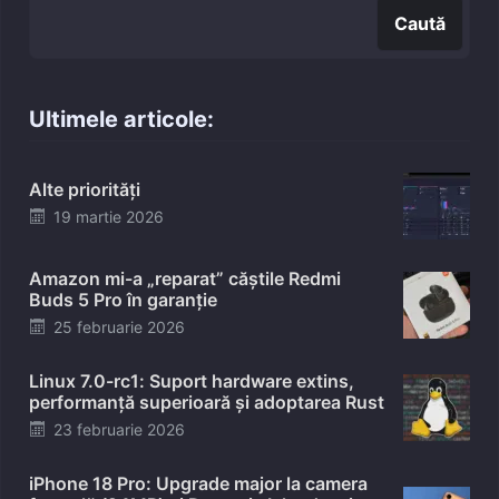
Caută
Ultimele articole:
Alte priorități
Posted
19 martie 2026
on
Amazon mi-a „reparat” căștile Redmi
Buds 5 Pro în garanție
Posted
25 februarie 2026
on
Linux 7.0-rc1: Suport hardware extins,
performanță superioară și adoptarea Rust
Posted
23 februarie 2026
on
iPhone 18 Pro: Upgrade major la camera