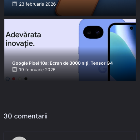
Posted
23 februarie 2026
on
Google Pixel 10a: Ecran de 3000 niți, Tensor G4
Posted
19 februarie 2026
on
30 comentarii