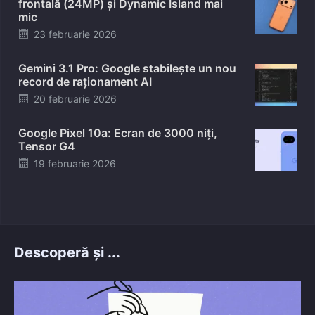
frontală (24MP) și Dynamic Island mai
mic
Posted
23 februarie 2026
on
Gemini 3.1 Pro: Google stabilește un nou
record de raționament AI
Posted
20 februarie 2026
on
Google Pixel 10a: Ecran de 3000 niți,
Tensor G4
Posted
19 februarie 2026
on
Descoperă și ...