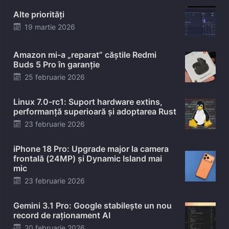
Alte priorități
Posted
19 martie 2026
on
Amazon mi-a „reparat” căștile Redmi
Buds 5 Pro în garanție
Posted
25 februarie 2026
on
Linux 7.0-rc1: Suport hardware extins,
performanță superioară și adoptarea Rust
Posted
23 februarie 2026
on
iPhone 18 Pro: Upgrade major la camera
frontală (24MP) și Dynamic Island mai
mic
Posted
23 februarie 2026
on
Gemini 3.1 Pro: Google stabilește un nou
record de raționament AI
Posted
20 februarie 2026