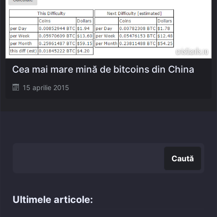
Cea mai mare mină de bitcoins din China
Posted
15 aprilie 2015
on
Caută
Caută
Ultimele articole: