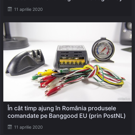
Posted
11 aprilie 2020
on
În cât timp ajung în România produsele
comandate pe Banggood EU (prin PostNL)
Posted
11 aprilie 2020
on