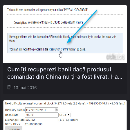
Cum îți recuperezi banii dacă produsul
comandat din China nu ți-a fost livrat, l-ai
primit defect sau ai primit altceva
Posted
13 mai 2016
on