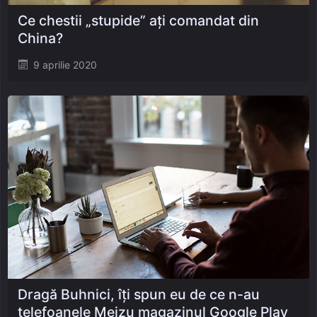
Ce chestii „stupide” ați comandat din
China?
Posted
9 aprilie 2020
on
Dragă Buhnici, îți spun eu de ce n-au
telefoanele Meizu magazinul Google Play