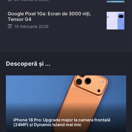
on
Google Pixel 10a: Ecran de 3000 niți,
Tensor G4
Posted
19 februarie 2026
on
Descoperă și ...
iPhone 18 Pro: Upgrade major la camera frontală
(24MP) și Dynamic Island mai mic