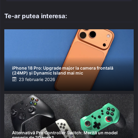
Te-ar putea interesa:
iPhone 18 Pro: Upgrade major la camera frontală
(24MP) și Dynamic Island mai mic
Posted
23 februarie 2026
on
Alternativă Pro Controller Switch: Merită un model
generic de 20 euro?