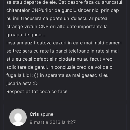
sa stau departe de ele. Cat despre faza cu aruncatul
chitantelor CNP’urilor de gunoi…sincer nici prin cap
nu imi trecusera ca poate un x’ulescu ar putea
strange vre’un CNP ori alte date importante la
groapa de gunoi…
insa am auzit cateva cazuri in care mai multi oameni
se trezisera cu rate la banci,telefoane in rate si mai
stiu eu ce,si defapt ei niciodata nu au facut vreo
solicitare de genul. In concluzie,cred ca voi da o
fuga la Lidl :))) in speranta sa mai gasesc si eu
jucaria asta :D
Respect pt tot ceea ce faci!
Cris
spune:
9 martie 2016 la 1:27