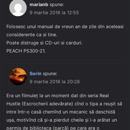
marianb
spune:
9 martie 2016 la 12:55
Folosesc unul manual de vreun an de zile din aceleasi
considerente ca si tine.
Poate distruge si CD-uri si carduri.
PEACH PS300-21.
Sorin
spune:
9 martie 2016 la 20:28
Era un filmuleţ la un moment dat din seria Real
Hustle (Escrocherii adevărate) cînd o tipa a reuşit să
intre într-o casă chemînd un mecanic să deschidă
uşa, motivînd că şi-a pierdut cheile şi i-a arătat un
permis de biblioteca (parcă) pe care era o