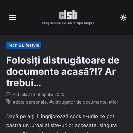
Skip
to
content
blog despre ce-mi ocupă timpul
Tech & Lifestyle
Folosiți distrugătoare de
documente acasă?!? Ar
trebui…
Posted
Actualizat în
9 aprilie 2020
on
#date personale
,
#distrugator de documente
,
#lidl
Dacă pe alții îi îngrijorează cookie-urile ce pot
păstra un jurnal al site-urilor accesate, singura