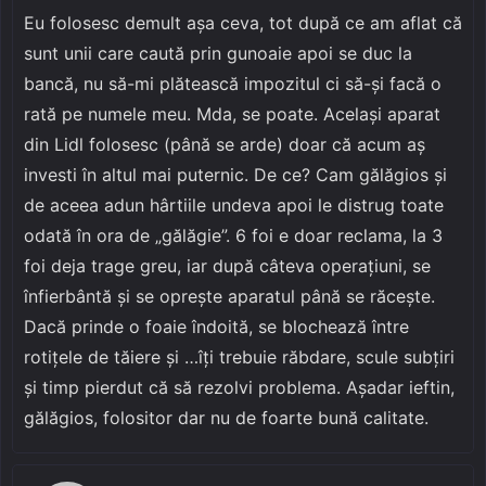
Eu folosesc demult aşa ceva, tot după ce am aflat că
sunt unii care caută prin gunoaie apoi se duc la
bancă, nu să-mi plătească impozitul ci să-şi facă o
rată pe numele meu. Mda, se poate. Acelaşi aparat
din Lidl folosesc (până se arde) doar că acum aş
investi în altul mai puternic. De ce? Cam gălăgios şi
de aceea adun hârtiile undeva apoi le distrug toate
odată în ora de „gălăgie”. 6 foi e doar reclama, la 3
foi deja trage greu, iar după câteva operaţiuni, se
înfierbântă şi se opreşte aparatul până se răceşte.
Dacă prinde o foaie îndoită, se blochează între
rotiţele de tăiere şi …îţi trebuie răbdare, scule subţiri
şi timp pierdut că să rezolvi problema. Aşadar ieftin,
gălăgios, folositor dar nu de foarte bună calitate.