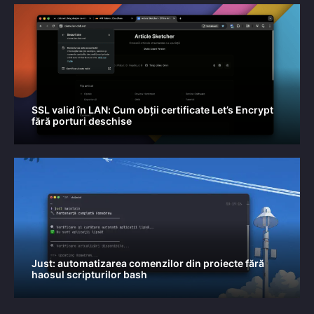
SSL valid în LAN: Cum obții certificate Let’s Encrypt
fără porturi deschise
Just: automatizarea comenzilor din proiecte fără
haosul scripturilor bash