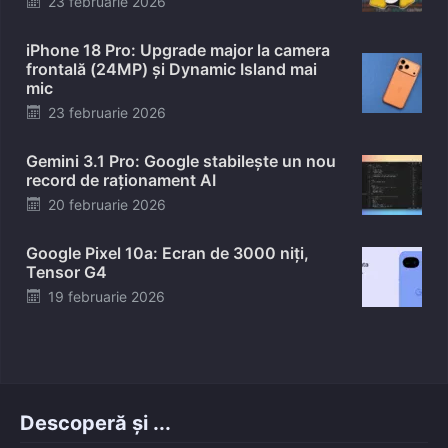
23 februarie 2026
on
iPhone 18 Pro: Upgrade major la camera
frontală (24MP) și Dynamic Island mai
mic
Posted
23 februarie 2026
on
Gemini 3.1 Pro: Google stabilește un nou
record de raționament AI
Posted
20 februarie 2026
on
Google Pixel 10a: Ecran de 3000 niți,
Tensor G4
Posted
19 februarie 2026
on
Descoperă și ...