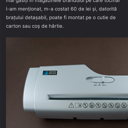
mai găsiți în magazinele brandului pe care tocmai
l-am menționat, m-a costat 60 de lei și, datorită
brațului detașabil, poate fi montat pe o cutie de
carton sau coș de hârtie.