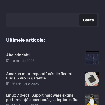
Caută
Caută
Ultimele articole:
Alte priorități
Posted
19 martie 2026
on
Amazon mi-a „reparat” căștile Redmi
Buds 5 Pro în garanție
Posted
25 februarie 2026
on
Linux 7.0-rc1: Suport hardware extins,
performanță superioară și adoptarea Rust
Posted