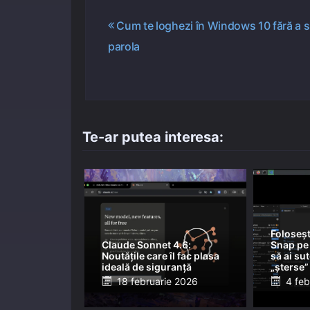
Navigare
Cum te loghezi în Windows 10 fără a s
parola
în
articole
Te-ar putea interesa:
Foloseșt
Claude Sonnet 4.6:
Snap pe 
Noutățile care îl fac plasa
să ai su
ideală de siguranță
„șterse”
Posted
Post
18 februarie 2026
4 feb
on
on