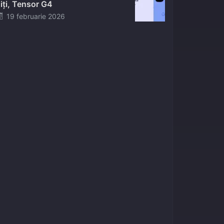
iți, Tensor G4
Posted
19 februarie 2026
on