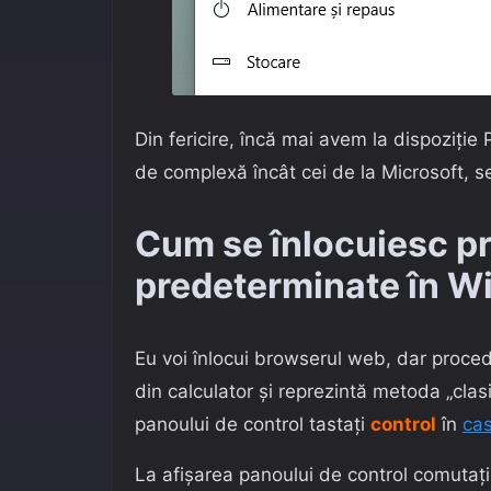
Din fericire, încă mai avem la dispoziție
de complexă încât cei de la Microsoft, se
Cum se înlocuiesc p
predeterminate în W
Eu voi înlocui browserul web, dar proced
din calculator și reprezintă metoda „cla
panoului de control tastați
control
în
ca
La afișarea panoului de control comutați