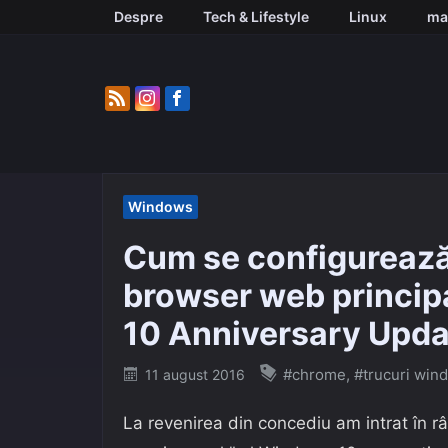
Skip
Despre
Tech & Lifestyle
Linux
ma
to
content
Windows
Cum se configurează
browser web principa
10 Anniversary Upda
Posted
#chrome
,
#trucuri win
11 august 2016
on
La revenirea din concediu am intrat în r