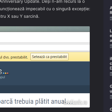
 Anniversary Update. Deși n-am recurs la o
A
l funcționează impecabil cu o singură excepție:
R
ru X sau Y sarcină.
L
e
a
i
c
D
G
u
G