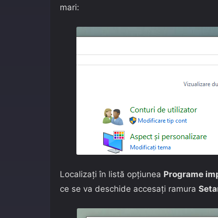
mari:
Localizați în listă opțiunea
Programe imp
ce se va deschide accesați ramura
Seta