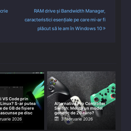
crie
RAM drive și Bandwidth Manager,
caracteristici esențiale pe care mi-ar fi
plăcut să le am în Windows 10
i VS Code prin
Linux? S-ar putea
Alternativă Pro Controller
te de GB de fișiere
Switch: Merită un model
 ascunse pe disc
generic de 20 euro?
ed
Posted
ruarie 2026
3 februarie 2026
on