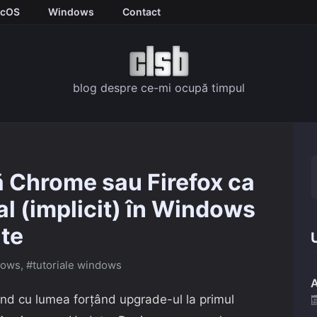
cOS
Windows
Contact
blog despre ce-mi ocupă timpul
 Chrome sau Firefox ca
l (implicit) în Windows
te
U
dows
,
#tutoriale windows
A
ând cu lumea forțând upgrade-ul la primul