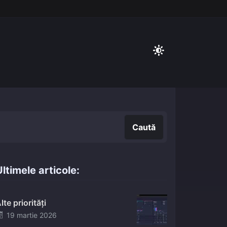
Caută
Caută
ltimele articole:
lte priorități
Posted
19 martie 2026
on