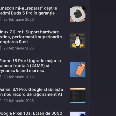
mazon mi-a „reparat” căștile
edmi Buds 5 Pro în garanție
Posted
25 februarie 2026
on
inux 7.0-rc1: Suport hardware
xtins, performanță superioară și
doptarea Rust
Posted
23 februarie 2026
on
Phone 18 Pro: Upgrade major la
amera frontală (24MP) și
ynamic Island mai mic
Posted
23 februarie 2026
on
emini 3.1 Pro: Google stabilește
n nou record de raționament AI
Posted
20 februarie 2026
on
oogle Pixel 10a: Ecran de 3000