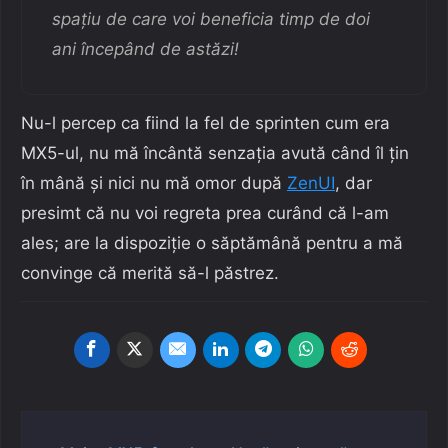
spațiu de care voi beneficia timp de doi
ani începând de astăzi!
Nu-l percep ca fiind la fel de sprinten cum era
MX5-ul, nu mă încântă senzația avută când îl țin
în mână și nici nu mă omor după
ZenUI
, dar
presimt că nu voi regreta prea curând că l-am
ales; are la dispoziție o săptămână pentru a mă
convinge că merită să-l păstrez.
Navigare