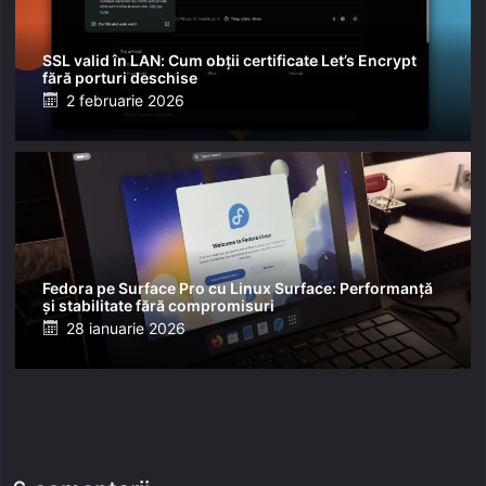
SSL valid în LAN: Cum obții certificate Let’s Encrypt
fără porturi deschise
Posted
2 februarie 2026
on
Fedora pe Surface Pro cu Linux Surface: Performanță
și stabilitate fără compromisuri
Posted
28 ianuarie 2026
on