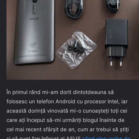
În primul rând mi-am dorit dintotdeauna să
folosesc un telefon Android cu procesor Intel, iar
această dorință vinovată mi-o cunoașteți toți cei
care ați început să-mi urmăriți blogul înainte de
cel mai recent sfârșit de an, cum ar trebui să știți
și că sunt fan înfocat al ASUS
când vine vorba de