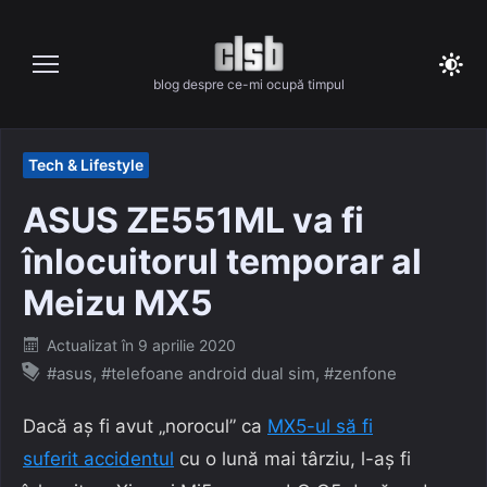
Skip
to
content
blog despre ce-mi ocupă timpul
Tech & Lifestyle
ASUS ZE551ML va fi
înlocuitorul temporar al
Meizu MX5
Posted
Actualizat în
9 aprilie 2020
on
#asus
,
#telefoane android dual sim
,
#zenfone
Dacă aș fi avut „norocul” ca
MX5-ul să fi
suferit accidentul
cu o lună mai târziu, l-aș fi