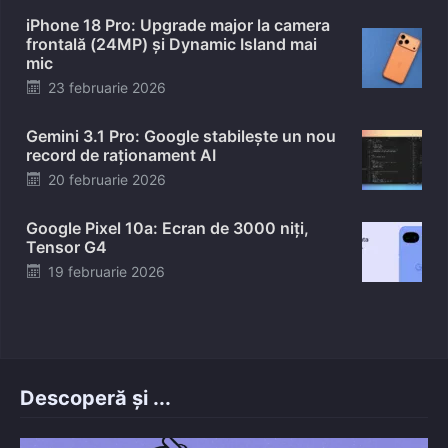
iPhone 18 Pro: Upgrade major la camera
frontală (24MP) și Dynamic Island mai
mic
Posted
23 februarie 2026
on
Gemini 3.1 Pro: Google stabilește un nou
record de raționament AI
Posted
20 februarie 2026
on
Google Pixel 10a: Ecran de 3000 niți,
Tensor G4
Posted
19 februarie 2026
on
Descoperă și ...