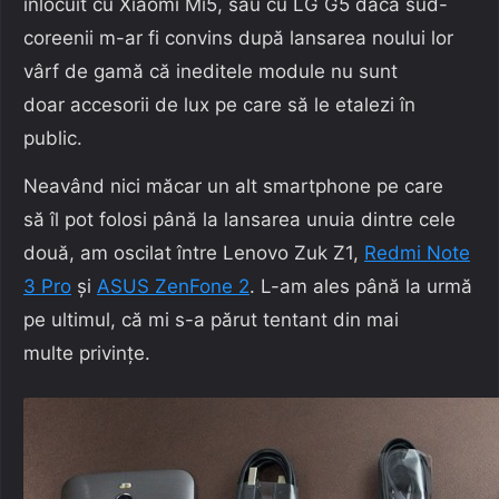
înlocuit cu Xiaomi Mi5, sau cu LG G5 dacă sud-
coreenii m-ar fi convins după lansarea noului lor
vârf de gamă că ineditele module nu sunt
doar accesorii de lux pe care să le etalezi în
public.
Neavând nici măcar un alt smartphone pe care
să îl pot folosi până la lansarea unuia dintre cele
două, am oscilat între Lenovo Zuk Z1,
Redmi Note
3 Pro
și
ASUS ZenFone 2
. L-am ales până la urmă
pe ultimul, că mi s-a părut tentant din mai
multe privințe.