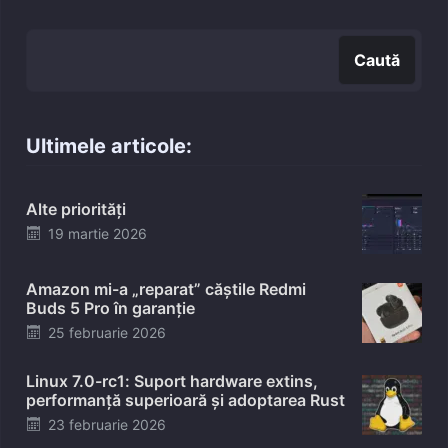
Caută
Caută
Ultimele articole:
Alte priorități
Posted
19 martie 2026
on
Amazon mi-a „reparat” căștile Redmi
Buds 5 Pro în garanție
Posted
25 februarie 2026
on
Linux 7.0-rc1: Suport hardware extins,
performanță superioară și adoptarea Rust
Posted
23 februarie 2026
on