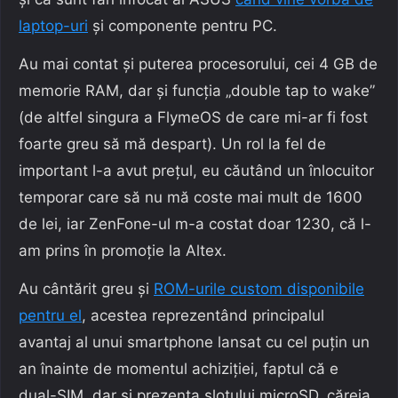
laptop-uri
și componente pentru PC.
Au mai contat și puterea procesorului, cei 4 GB de
memorie RAM, dar și funcția „double tap to wake”
(de altfel singura a FlymeOS de care mi-ar fi fost
foarte greu să mă despart). Un rol la fel de
important l-a avut prețul, eu căutând un înlocuitor
temporar care să nu mă coste mai mult de 1600
de lei, iar ZenFone-ul m-a costat doar 1230, că l-
am prins în promoție la Altex.
Au cântărit greu și
ROM-urile custom disponibile
pentru el
, acestea reprezentând principalul
avantaj al unui smartphone lansat cu cel puțin un
an înainte de momentul achiziției, faptul că e
dual-SIM, dar și prezența slotului microSD, căreia