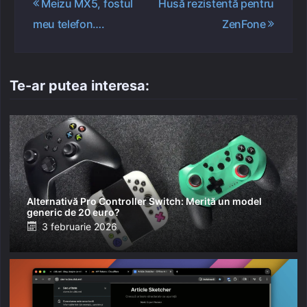
Meizu MX5, fostul
Husă rezistentă pentru
în
meu telefon….
ZenFone
articole
Te-ar putea interesa:
Alternativă Pro Controller Switch: Merită un model
generic de 20 euro?
Posted
3 februarie 2026
on