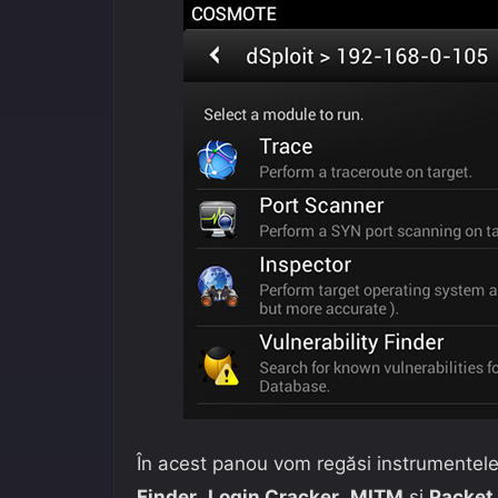
În acest panou vom regăsi instrumentel
Finder
,
Login Cracker
,
MITM
și
Packet