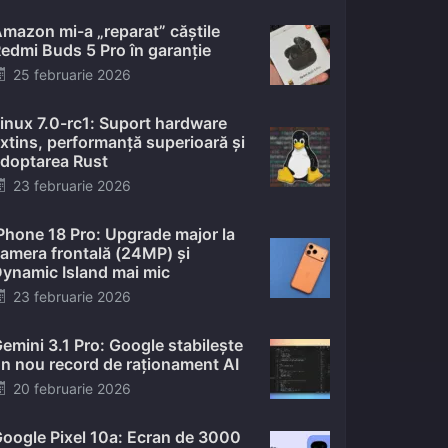
mazon mi-a „reparat” căștile
edmi Buds 5 Pro în garanție
Posted
25 februarie 2026
on
inux 7.0-rc1: Suport hardware
xtins, performanță superioară și
doptarea Rust
Posted
23 februarie 2026
on
Phone 18 Pro: Upgrade major la
amera frontală (24MP) și
ynamic Island mai mic
Posted
23 februarie 2026
on
emini 3.1 Pro: Google stabilește
n nou record de raționament AI
Posted
20 februarie 2026
on
oogle Pixel 10a: Ecran de 3000