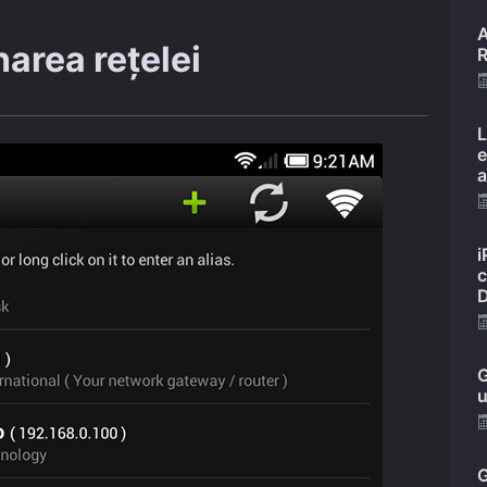
A
area rețelei
R
L
e
a
i
c
D
G
u
G