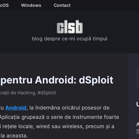
cOS
Windows
Contact
blog despre ce-mi ocupă timpul
 pentru Android: dSploit
icații de Hacking
,
#dSploit
U
ru
Android
, la îndemâna oricărui posesor de
Aplicația grupează o serie de instrumente foarte
A
ei rețele locale, wired sau wireless, precum și a
 la aceasta.