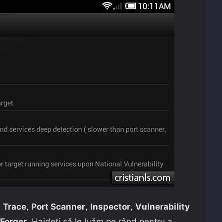
e
Trace
,
Port Scanner
,
Inspector
,
Vulnerability
 Forger
. Haideți să le luăm pe rând pentru a