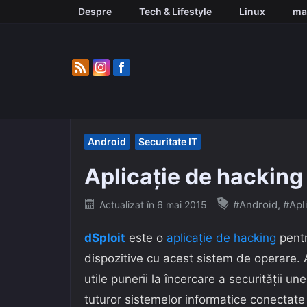
Skip
Despre
Tech & Lifestyle
Linux
ma
to
content
Android
Securitate IT
Aplicație de hacking
Posted
#Android
,
#Apl
Actualizat în
6 mai 2015
on
dSploit
este o
aplicație de hacking
pent
dispozitive cu acest sistem de operare. 
utile punerii la încercare a securității un
tuturor sistemelor informatice conectate