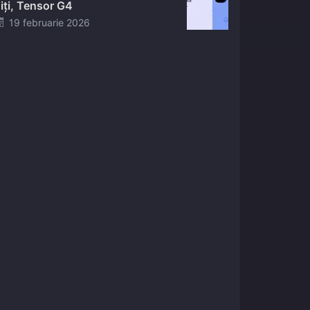
iți, Tensor G4
Posted
19 februarie 2026
on