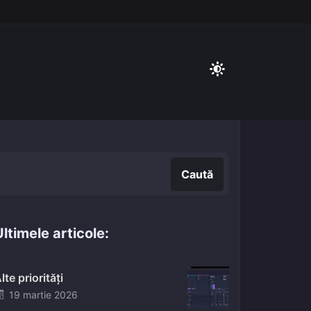
Caută
Caută
ltimele articole:
lte priorități
Posted
19 martie 2026
on