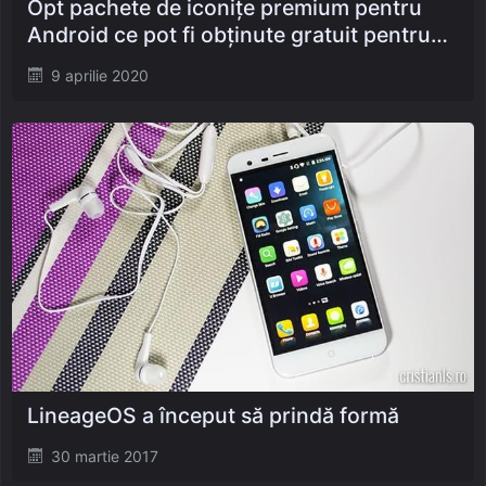
Opt pachete de iconițe premium pentru
Android ce pot fi obținute gratuit pentru
scurt timp!
Posted
9 aprilie 2020
on
LineageOS a început să prindă formă
Posted
30 martie 2017
on