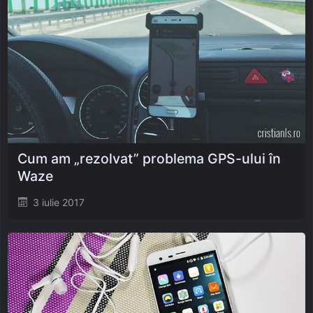
Cum am „rezolvat” problema GPS-ului în
Waze
Posted
3 iulie 2017
on