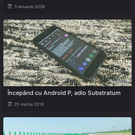
Posted
3 ianuarie 2026
on
Începând cu Android P, adio Substratum
Posted
25 martie 2018
on