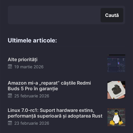
Caută
Caută
Ultimele articole:
Alte priorități
Posted
19 martie 2026
on
Amazon mi-a „reparat” căștile Redmi
Buds 5 Pro în garanție
Posted
25 februarie 2026
on
Linux 7.0-rc1: Suport hardware extins,
performanță superioară și adoptarea Rust
Posted
23 februarie 2026
on