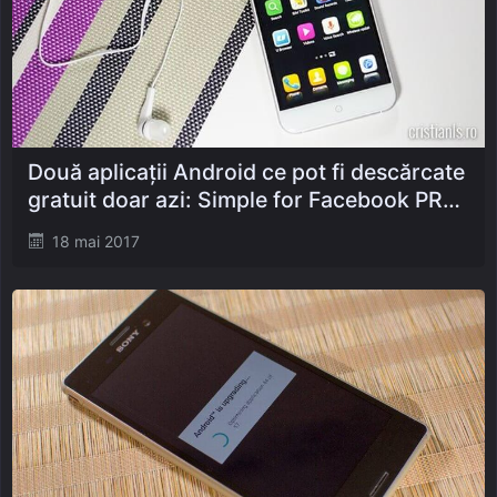
Două aplicații Android ce pot fi descărcate
gratuit doar azi: Simple for Facebook PRO
& edjing PRO
Posted
18 mai 2017
on