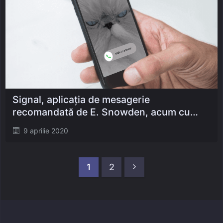
Signal, aplicația de mesagerie
recomandată de E. Snowden, acum cu
apeluri și apeluri video criptate
Posted
9 aprilie 2020
on
Paginație
articole
Pagina următoare
1
2