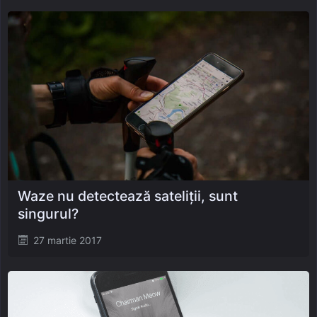
Waze nu detectează sateliții, sunt
singurul?
Posted
27 martie 2017
on