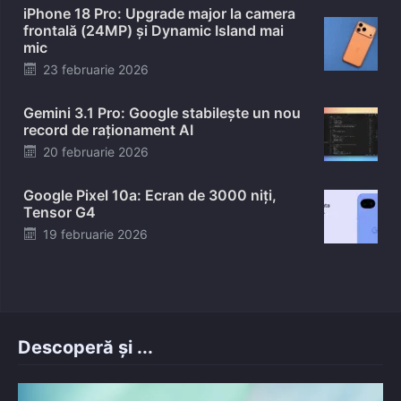
iPhone 18 Pro: Upgrade major la camera
frontală (24MP) și Dynamic Island mai
mic
Posted
23 februarie 2026
on
Gemini 3.1 Pro: Google stabilește un nou
record de raționament AI
Posted
20 februarie 2026
on
Google Pixel 10a: Ecran de 3000 niți,
Tensor G4
Posted
19 februarie 2026
on
Descoperă și ...