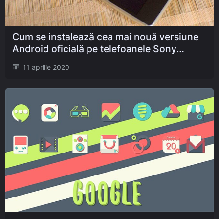
Cum se instalează cea mai nouă versiune
Android oficială pe telefoanele Sony
Xperia
Posted
11 aprilie 2020
on