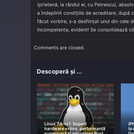
(prietenă, la rândul ei, cu Petrescu), absol
a îndeplinit condițiile de acreditare, după
făcut vorbire, s-a desființat unul din cele d
Incompetenta, evident! Se consolidează cli
Comments are closed.
Descoperă și ...
Linux 7.0-rc1: Suport
iP
hardware extins, performanță
la
superioară și adoptarea Rust
Dy