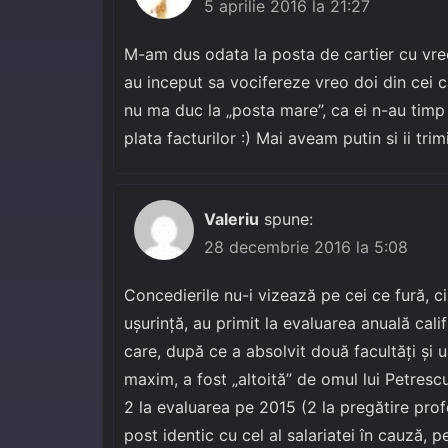
5 aprilie 2016 la 21:27
M-am dus odata la posta de cartier cu vre
au inceput sa vocifereze vreo doi din cei c
nu ma duc la „posta mare”, ca ei n-au timp 
plata facturilor :) Mai aveam putin si ii trim
Valeriu
spune:
28 decembrie 2016 la 5:08
Concedierile nu-i vizează pe cei ce fură, ci
ușurință, au primit la evaluarea anuală calif
care, după ce a absolvit două facultăți și u
maxim, a fost „altoită” de omul lui Petrescu
2 la evaluarea pe 2015 (2 la pregătire profe
post identic cu cel al salariatei în cauză, 