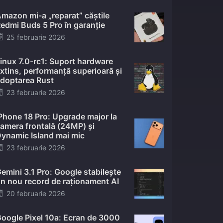
mazon mi-a „reparat” căștile
edmi Buds 5 Pro în garanție
Posted
25 februarie 2026
on
inux 7.0-rc1: Suport hardware
xtins, performanță superioară și
doptarea Rust
Posted
23 februarie 2026
on
Phone 18 Pro: Upgrade major la
amera frontală (24MP) și
ynamic Island mai mic
Posted
23 februarie 2026
on
emini 3.1 Pro: Google stabilește
n nou record de raționament AI
Posted
20 februarie 2026
on
oogle Pixel 10a: Ecran de 3000