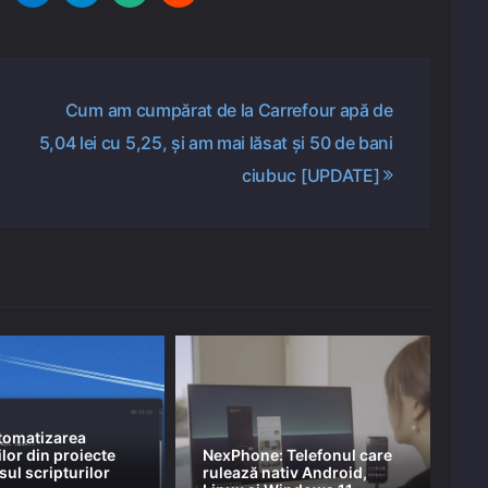
Cum am cumpărat de la Carrefour apă de
5,04 lei cu 5,25, și am mai lăsat și 50 de bani
ciubuc [UPDATE]
tomatizarea
or din proiecte
NexPhone: Telefonul care
sul scripturilor
rulează nativ Android,