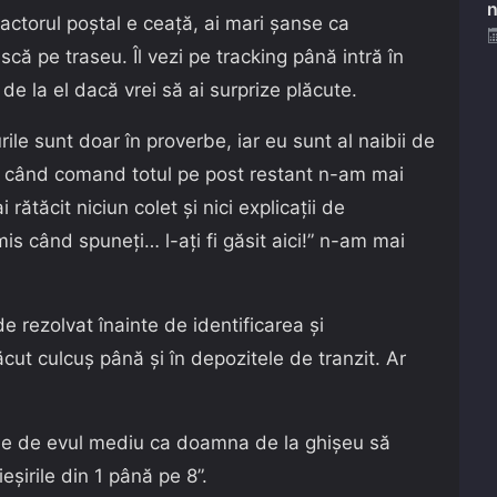
n
actorul poștal e ceață, ai mari șanse ca
scă pe traseu. Îl vezi pe tracking până intră în
de la el dacă vrei să ai surprize plăcute.
ile sunt doar în proverbe, iar eu sunt al naibii de
e când comand totul pe post restant n-am mai
rătăcit niciun colet și nici explicații de
mis când spuneți… l-ați fi găsit aici!” n-am mai
rezolvat înainte de identificarea și
cut culcuș până și în depozitele de tranzit. Ar
ă e de evul mediu ca doamna de la ghișeu să
ieșirile din 1 până pe 8”.