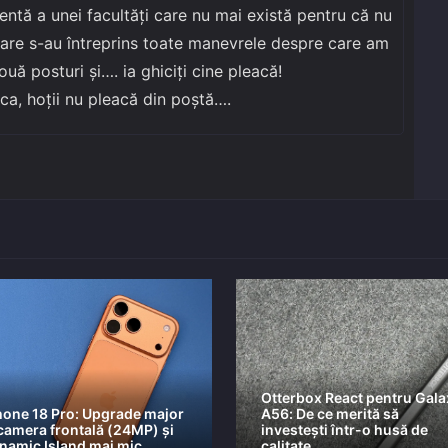
ventă a unei facultăți care nu mai există pentru că nu
 care s-au întreprins toate manevrele despre care am
ouă posturi și…. ia ghiciți cine pleacă!
ca, hoții nu pleacă din poștă….
Otterbox React pentru Gala
hone 18 Pro: Upgrade major
A56: De ce merită să
 camera frontală (24MP) și
investești într-o husă de
namic Island mai mic
calitate