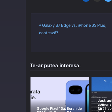
Navigare
Galaxy S7 Edge vs. iPhone 6S Plus,
contează?
în
articole
Te-ar putea interesa:
Just: au
comenzil
Google Pixel 10a: Ecran de
fără hao