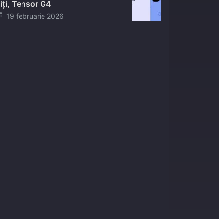
iți, Tensor G4
Posted
19 februarie 2026
on