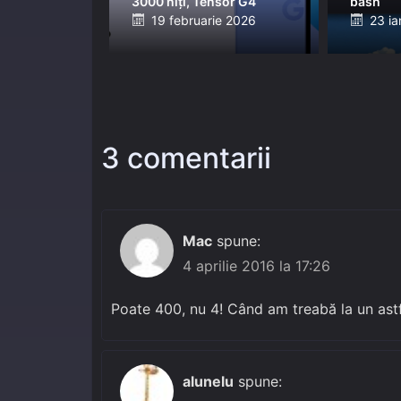
3000 niți, Tensor G4
bash
Posted
Post
19 februarie 2026
23 ia
on
on
3 comentarii
Mac
spune:
4 aprilie 2016 la 17:26
Poate 400, nu 4! Când am treabă la un astfe
alunelu
spune: