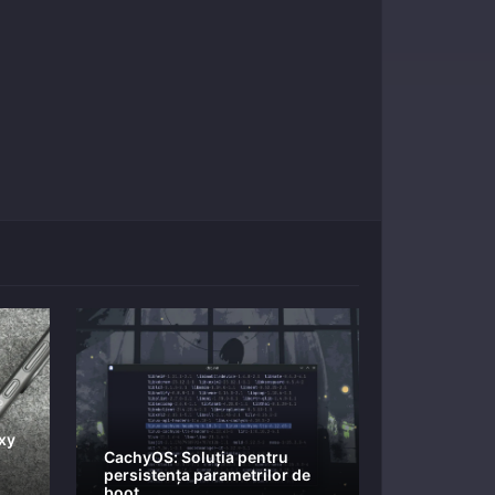
xy
CachyOS: Soluția pentru
persistența parametrilor de
boot