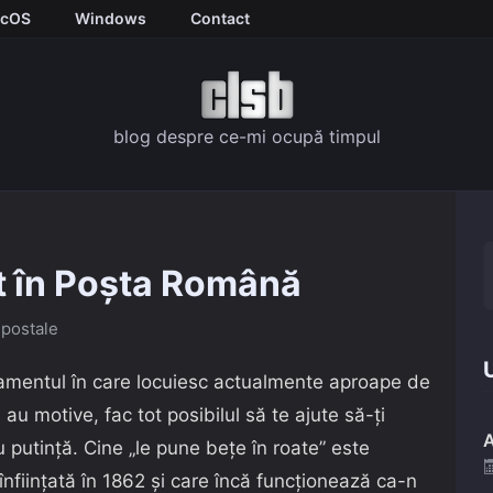
cOS
Windows
Contact
blog despre ce-mi ocupă timpul
t în Poșta Română
 postale
U
amentul în care locuiesc actualmente aproape de
au motive, fac tot posibilul să te ajute să-ți
A
cu putință. Cine „le pune bețe în roate” este
ființată în 1862 și care încă funcționează ca-n