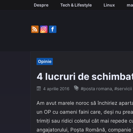
Skip
Despre
Tech & Lifestyle
Linux
ma
to
content
Opinie
4 lucruri de schimba
Posted
#posta romana
,
#servicii
4 aprilie 2016
on
Am avut marele noroc să închiriez apart
un OP cu oameni faini care, deși nu prea 
trimiți sau ridici coletul cât mai repede 
angajatorului, Poșta Română, companie în