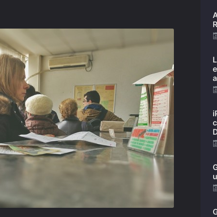
A
R
L
e
a
i
c
D
G
u
G