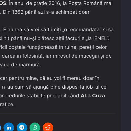
POS
. În anul de grație 2016, la Poșta Română mai
. Din 1862 până azi s-a schimbat doar
i
. E aiurea să vrei să trimiți „o recomandată” și să
linit până nu-și plătesc alții facturile „la IENEL”.
ficii poștale funcționează în ruine, pereții celor
 darea în folosință, iar mirosul de mucegai și de
gheaua de marmură.
 cer pentru mine, că eu voi fi mereu doar în
 n-au cum să ajungă bine dispuși la job-ul cel
procedurile stabilite probabil când
Al. I. Cuza
rafice.