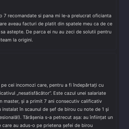
o 7 recomandate si pana mi le-a prelucrat oficianta
are aveau facturi de platit din spatele meu ca de ce
sa astepte. De parca ei nu au zeci de solutii pentru
iteam la origini.
 pe cei incomozi care, pentru a fi îndepărtați cu
icativul „nesatisfăcător”. Este cazul unei salariate
n master, și a primit 7 ani consecutiv calificativ
 instalat în scaunul de șef de birou cu note de 1 și
sională!). Tărășenia s-a petrecut așa: au înființat un
pe care au adus-o pe prietena șefei de birou