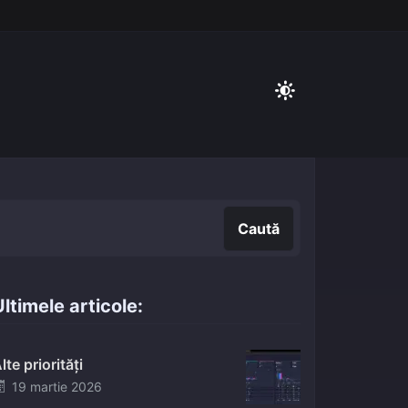
Caută
Caută
ltimele articole:
lte priorități
Posted
19 martie 2026
on