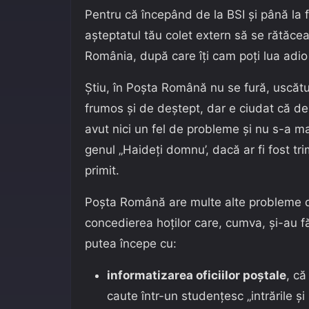
Pentru că începând de la BSI și până la f
așteptatul tău colet extern să se rătăcea
România, după care îți cam poți lua adio 
Știu, în Poșta Română nu se fură, uscătur
frumos și de deștept, dar e ciudat că d
avut nici un fel de probleme și nu s-a mai 
genul „Haideți domnu’, dacă ar fi fost tri
primit.
Poșta Română are multe alte probleme de 
concedierea hoților care, cumva, și-au fă
putea începe cu:
informatizarea oficiilor poștale
, c
caute într-un studențesc „intrările și 