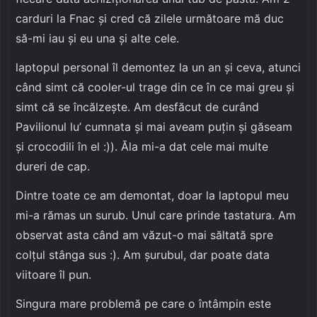
carduri la Fnac și cred că zilele următoare mă duc
să-mi iau și eu una și alte cele.
laptopul personal îl demontez la un an și ceva, atunci
când simt că cooler-ul trage din ce în ce mai greu și
simt că se încălzește. Am desfăcut de curând
Pavilionul lu’ cumnata și mai aveam puțin și găseam
și crocodili în el :)). Ăla mi-a dat cele mai multe
dureri de cap.
Dintre toate ce am demontat, doar la laptopul meu
mi-a rămas un surub. Unul care prinde tastatura. Am
observat asta când am văzut-o mai săltată spre
colțul stânga sus :). Am șurubul, dar poate data
viitoare îl pun.
Singura mare problemă pe care o întâmpin este