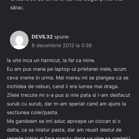
sărac.
DEVIL32
spune:
8 decembrie 2013 la 0:38
Ia uite inca un harnicut, la fel ca mine.
Eu am pus mana pe laptop-ul prietenei mele, acum
ceva vreme in urma. Mai mereu mi se plangea ca se
inchidea de nebun, cand ii era lumea mai draga.
Zilele trecute mi s-a pus si mie pata si l-am desfacut
surub cu surub, dar m-am speriat cand am ajuns la
sectiunea coler/pasta.
Ma gandeam sa imi aduc aproape un ciocan si o
dalta, ca sa inlatur pasta, dar am reusit destul de
repede (chiar si fara spaclu, daca va vine sa credeti).