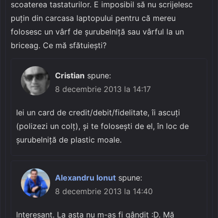
scoaterea tastaturilor. E imposibil să nu scrijelesc
puțin din carcasa laptopului pentru că mereu
folosesc un vârf de șurubelniță sau vârful la un
briceag. Ce mă sfătuiești?
Cristian
spune:
8 decembrie 2013 la 14:17
Iei un card de credit/debit/fidelitate, îi ascuți
(polizezi un colț), și te folosești de el, în loc de
șurubelniță de plastic moale.
Alexandru Ionut
spune:
8 decembrie 2013 la 14:40
Interesant. La asta nu m-aș fi gândit :D. Mă