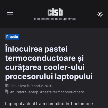
Skip
to
content
blog despre ce-mi ocupă timpul
Practic
Înlocuirea pastei
termoconductoare și
curățarea cooler-ului
procesorului laptopului
Posted
Actualizat în
9 aprilie 2020
on
#curățare laptop
,
#pastă termoconductoare
Laptopul actual l-am cumpărat în 1 octombrie