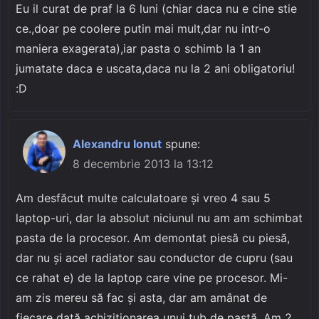
Eu il curat de praf la 6 luni (chiar daca nu e cine stie
ce.,doar pe coolere putin mai mult,dar nu intr-o
maniera exagerata),iar pasta o schimb la 1 an
jumatate daca e uscata,daca nu la 2 ani obligatoriu!
:D
Alexandru Ionut
spune:
8 decembrie 2013 la 13:12
Am desfăcut multe calculatoare și vreo 4 sau 5
laptop-uri, dar la absolut niciunul nu am am schimbat
pasta de la procesor. Am demontat piesă cu piesă,
dar nu și acel radiator sau conductor de cupru (sau
ce rahat e) de la laptop care vine pe procesor. Mi-
am zis mereu să fac și asta, dar am amânat de
fiecare dată achiziționarea unui tub de pastă. Am 2