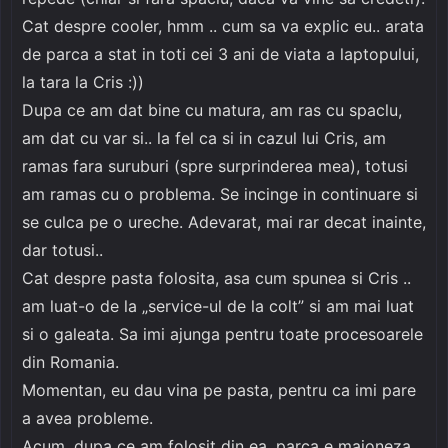
Cat despre cooler, hmm .. cum sa va explic eu.. arata
de parca a stat in toti cei 3 ani de viata a laptopului,
la tara la Cris :))
Dupa ce am dat bine cu matura, am ras cu spaclu,
am dat cu var si.. la fel ca si in cazul lui Cris, am
ramas fara suruburi (spre surprinderea mea), totusi
am ramas cu o problema. Se incinge in continuare si
se culca pe o ureche. Adevarat, mai rar decat inainte,
dar totusi..
Cat despre pasta folosita, asa cum spunea si Cris ..
am luat-o de la „service-ul de la colt” si am mai luat
si o galeata. Sa imi ajunga pentru toate procesoarele
din Romania.
Momentan, eu dau vina pe pasta, pentru ca imi pare
a avea probleme.
Acum, dupa ce am folosit din ea, parca e maioneza