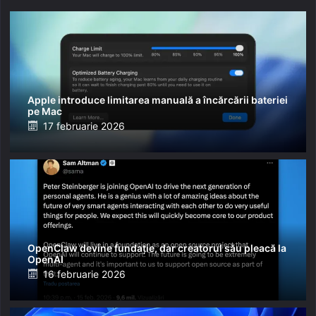
Apple introduce limitarea manuală a încărcării bateriei
pe Mac
Posted
17 februarie 2026
on
OpenClaw devine fundație, dar creatorul său pleacă la
OpenAI
Posted
16 februarie 2026
on