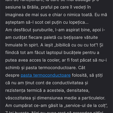
sesiune la Brăila, praful pe care îl vedeți în
imaginea de mai sus e chiar o nimica toată. Eu mă
așteptam să-l scot cel puțin cu lopețica…
Am desfăcut șuruburile, l-am aspirat bine, apoi i-
am curățat fiecare paletă cu bețișoare vătuite
înmuiate în spirt. A ieșit „bibilică cu ou cu tot”! Și
fiindcă tot am făcut laptopul bucățele pentru a
putea avea acces la cooler, ar fi fost păcat să nu-i
schimb și pasta termoconductoare. Cât
despre
pasta termoconductoare
folosită, să știți
că nu am ținut cont de conductivitatea și
rezistența termică a acesteia, densitatea,
vâscozitatea și dimensiunea medie a particulelor.
Am cumpărat ce-am găsit la „service-ul de la colț”,
7 lei bucata. Nici nu avea rost să procedez altfel.