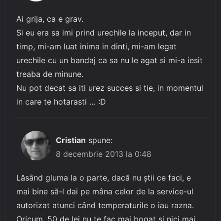
Ai grija, ca e grav.
Si eu era sa imi prind urechile la inceput, dar in
timp, mi-am luat inima in dinti, mi-am legat
urechile cu un bandaj ca sa nu le agat si mi-a iesit
treaba de minune.
Nu pot decat sa iti urez succes si tie, in momentul
in care te hotarasti … :D
Cristian
spune:
8 decembrie 2013 la 0:48
Lăsând gluma la o parte, dacă nu știi ce faci, e
mai bine să-l dai pe mâna celor de la service-ul
autorizat atunci când temperaturile o iau razna.
Oricum, 50 de lei nu te fac mai bogat și nici mai