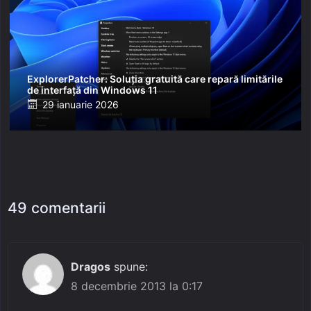
ExplorerPatcher: Soluția gratuită care repară limitările
de interfață din Windows 11
Posted
29 ianuarie 2026
on
49 comentarii
Dragos
spune:
8 decembrie 2013 la 0:17