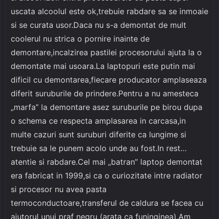
uscata alcoolul este ok,trebuie rabdare sa se inmoaie
si se curata usor.Daca nu s-a demontat de mult
coolerul nu strica o pornire inainte de
demontare,incalzirea pastilei procesorului ajuta la o
demontate mai usoara.La laptopuri este putin mai
dificil cu demontarea,fiecare producator amplaseaza
diferit suruburile de prindere.Pentru a nu amesteca
„marfa” la demontare asez suruburile pe birou dupa
o schema ce respecta amplasarea in carcasa,in
multe cazuri sunt suruburi diferite ca lungime si
trebuie sa le punem acolo unde au fost.In rest…
atentie si rabdare.Cel mai „batran” laptop demontat
era fabricat in 1999,si ca o curiozitate intre radiator
si procesor nu avea pasta
termoconductoare,transferul de caldura se facea cu
ajutorul unui praf negru (arata ca funinginea),Am