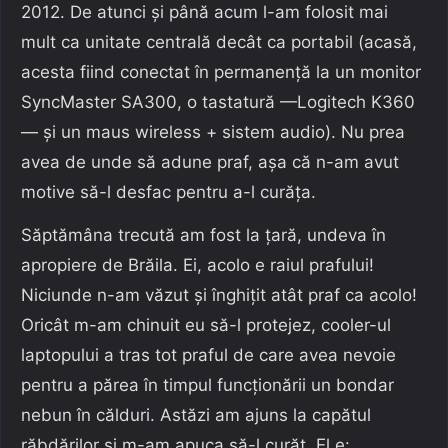
2012. De atunci și până acum l-am folosit mai
mult ca unitate centrală decât ca portabil (acasă,
acesta fiind conectat în permanență la un monitor
SyncMaster SA300, o tastatură —Logitech K360
— și un maus wireless + sistem audio). Nu prea
avea de unde să adune praf, așa că n-am avut
motive să-l desfac pentru a-l curăța.
Săptămâna trecută am fost la țară, undeva în
apropiere de Brăila. Ei, acolo e raiul prafului!
Niciunde n-am văzut și înghițit atât praf ca acolo!
Oricât m-am chinuit eu să-l protejez, cooler-ul
laptopului a tras tot praful de care avea nevoie
pentru a părea în timpul funcționării un bondar
nebun în călduri. Astăzi am ajuns la capătul
răbdărilor și m-am apuca să-l curăț. El e: