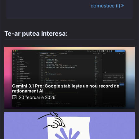
domestice (I)
Te-ar putea interesa:
Gemini 3.1 Pro: Google stabilește un nou record de
raționament AI
Posted
20 februarie 2026
on