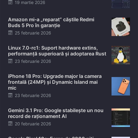
Posted
19 martie 2026
on
Amazon mi-a „reparat” căștile Redmi
Buds 5 Pro în garanție
Posted
25 februarie 2026
on
Linux 7.0-rc1: Suport hardware extins,
performanță superioară și adoptarea Rust
Posted
23 februarie 2026
on
iPhone 18 Pro: Upgrade major la camera
frontală (24MP) și Dynamic Island mai
mic
Posted
23 februarie 2026
on
Gemini 3.1 Pro: Google stabilește un nou
record de raționament AI
Posted
20 februarie 2026
on