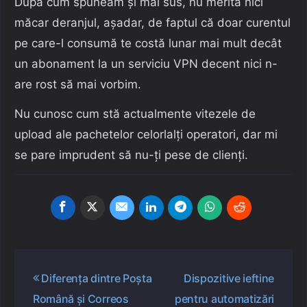
După cum spuneam și mai sus, nu merită nici
măcar deranjul, așadar, de faptul că doar curentul
pe care-l consumă te costă lunar mai mult decât
un abonament la un serviciu VPN decent nici n-
are rost să mai vorbim.
Nu cunosc cum stă actualmente vitezele de
upload ale pachetelor celorlalți operatori, dar mi
se pare imprudent să nu-ți pese de clienți.
Navigare
Diferența dintre Poșta
Dispozitive ieftine
în
Română și Correos
pentru automatizări
articole