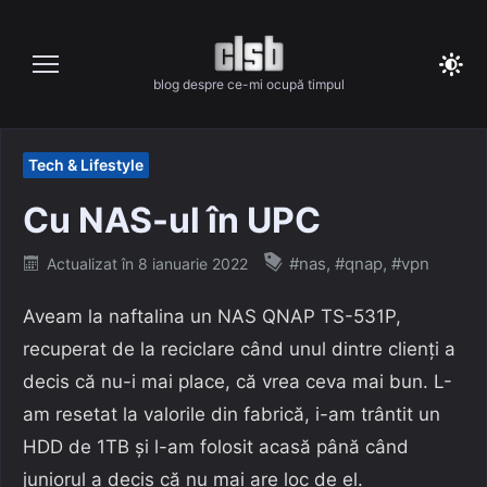
Skip
to
content
blog despre ce-mi ocupă timpul
Tech & Lifestyle
Cu NAS-ul în UPC
Posted
#nas
,
#qnap
,
#vpn
Actualizat în
8 ianuarie 2022
on
Aveam la naftalina un NAS QNAP TS-531P,
recuperat de la reciclare când unul dintre clienți a
decis că nu-i mai place, că vrea ceva mai bun. L-
am resetat la valorile din fabrică, i-am trântit un
HDD de 1TB și l-am folosit acasă până când
juniorul a decis că nu mai are loc de el.