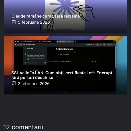
Claude rămâne curat, fără reclame
Posted
5 februarie 2026
on
SSL valid în LAN: Cum obții certificate Let’s Encrypt
fără porturi deschise
Posted
2 februarie 2026
on
12 comentarii