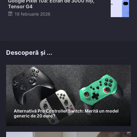
Google Pixel 10a: Ecran de 3000 niți,
Tensor G4
Posted
19 februarie 2026
on
Descoperă și ...
Alternativă Pro Controller Switch: Merită un model
generic de 20 euro?