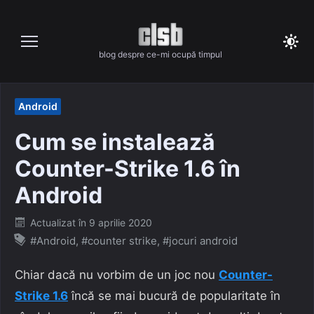
Skip
to
content
blog despre ce-mi ocupă timpul
Android
Cum se instalează
Counter-Strike 1.6 în
Android
Posted
Actualizat în
9 aprilie 2020
on
#Android
,
#counter strike
,
#jocuri android
Chiar dacă nu vorbim de un joc nou
Counter-
Strike 1.6
încă se mai bucură de popularitate în