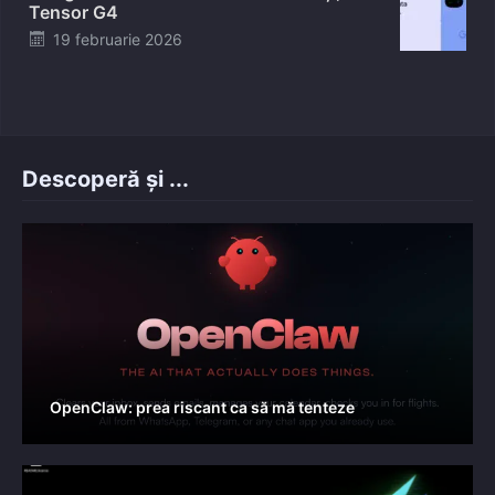
Tensor G4
Posted
19 februarie 2026
on
Descoperă și ...
OpenClaw: prea riscant ca să mă tenteze