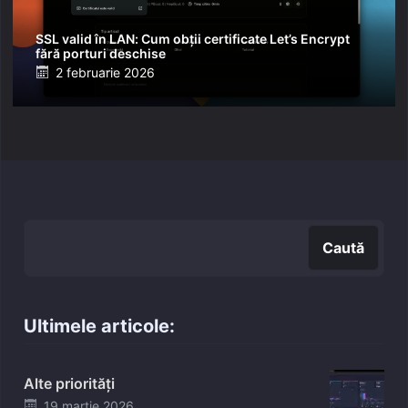
SSL valid în LAN: Cum obții certificate Let’s Encrypt
fără porturi deschise
Posted
2 februarie 2026
on
Caută
Caută
Ultimele articole:
Alte priorități
Posted
19 martie 2026