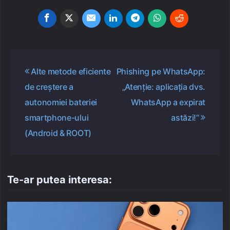
Navigare
Alte metode eficiente
Phishing pe WhatsApp:
în
de creștere a
„Atenție: aplicația dvs.
articole
autonomiei bateriei
WhatsApp a expirat
smartphone-ului
astăzi!”
(Android & ROOT)
Te-ar putea interesa: