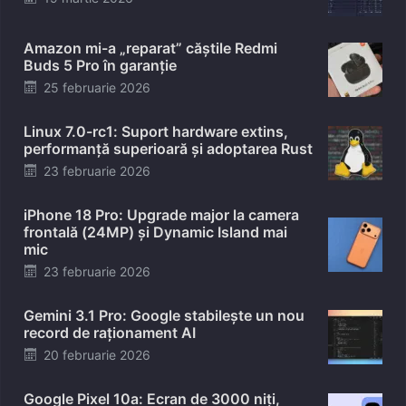
on
Amazon mi-a „reparat” căștile Redmi
Buds 5 Pro în garanție
Posted
25 februarie 2026
on
Linux 7.0-rc1: Suport hardware extins,
performanță superioară și adoptarea Rust
Posted
23 februarie 2026
on
iPhone 18 Pro: Upgrade major la camera
frontală (24MP) și Dynamic Island mai
mic
Posted
23 februarie 2026
on
Gemini 3.1 Pro: Google stabilește un nou
record de raționament AI
Posted
20 februarie 2026
on
Google Pixel 10a: Ecran de 3000 niți,