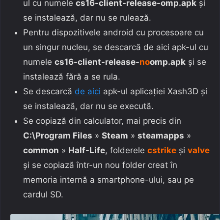
ul cu numele
cs16-client-release-omp.apk
și
se instalează, dar nu se rulează.
Pentru dispozitivele android cu procesoare cu
un singur nucleu, se descarcă de aici apk-ul cu
numele
cs16-client-release-
no
omp.apk
și se
instalează fără a se rula.
Se descarcă
de aici
apk-ul aplicației Xash3D și
se instalează, dar nu se execută.
Se copiază din calculator, mai precis din
C:\Program Files
»
Steam
»
steamapps
»
common
»
Half-Life
, folderele
cstrike
și
valve
și se copiază într-un nou folder creat în
memoria internă a smartphone-ului, sau pe
cardul SD.