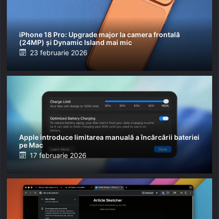
iPhone 18 Pro: Upgrade major la camera frontală
(24MP) și Dynamic Island mai mic
Posted
23 februarie 2026
on
Apple introduce limitarea manuală a încărcării bateriei
pe Mac
Posted
17 februarie 2026
on