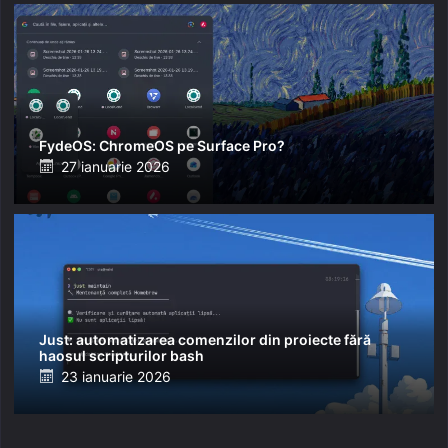
FydeOS: ChromeOS pe Surface Pro?
Posted
27 ianuarie 2026
on
Just: automatizarea comenzilor din proiecte fără
haosul scripturilor bash
Posted
23 ianuarie 2026
on