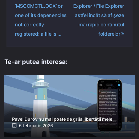
în
‘MSCOMCTL.OCX’ or
Explorer / File Explorer
articole
one of its depenencies
astfel încât să afișeze
not correctly
mai rapid conținutul
registered: a file is …
folderelor
Te-ar putea interesa:
Pavel Durov nu mai poate de grija libertății mele
Posted
6 februarie 2026
on