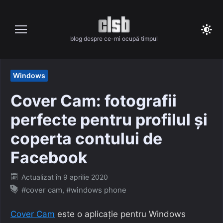
Skip
to
content
blog despre ce-mi ocupă timpul
Windows
Cover Cam: fotografii
perfecte pentru profilul și
coperta contului de
Facebook
Posted
Actualizat în
9 aprilie 2020
on
#cover cam
,
#windows phone
Cover Cam
este o aplicație pentru Windows