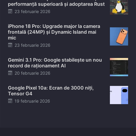
performanță superioară și adoptarea Rust
Posted
23 februarie 2026
on
iPhone 18 Pro: Upgrade major la camera
frontală (24MP) și Dynamic Island mai
mic
Posted
23 februarie 2026
on
Gemini 3.1 Pro: Google stabilește un nou
record de raționament AI
Posted
20 februarie 2026
on
Google Pixel 10a: Ecran de 3000 niți,
Tensor G4
Posted
19 februarie 2026
on