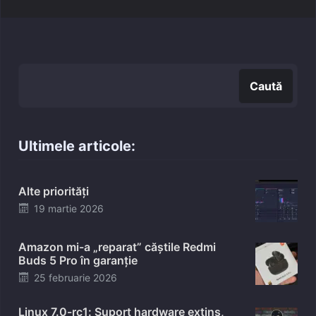
Caută
Caută
Ultimele articole:
Alte priorități
Posted
19 martie 2026
on
Amazon mi-a „reparat” căștile Redmi
Buds 5 Pro în garanție
Posted
25 februarie 2026
on
Linux 7.0-rc1: Suport hardware extins,