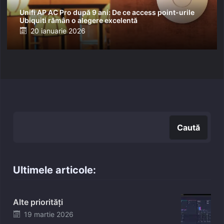
Unifi AP AC Pro după 9 ani: De ce access point-urile
Ubiquiti rămân o alegere excelentă
Posted
20 ianuarie 2026
on
Caută
Caută
Ultimele articole:
Alte priorități
Posted
19 martie 2026