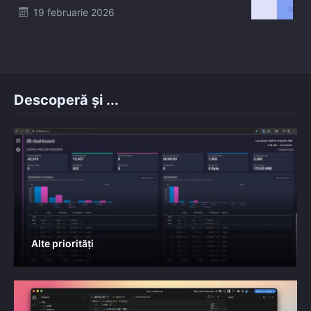
Posted
19 februarie 2026
on
Descoperă și ...
Alte priorități