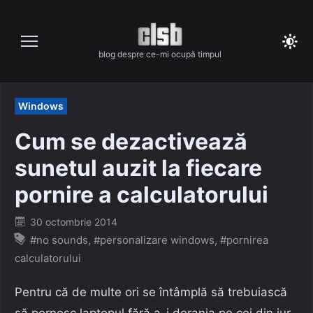
Skip
to
content
blog despre ce-mi ocupă timpul
Windows
Cum se dezactivează
sunetul auzit la fiecare
pornire a calculatorului
Posted
30 octombrie 2014
on
#no sounds
,
#personalizare windows
,
#pornirea
calculatorului
Pentru că de multe ori se întâmplă să trebuiască
să pornesc laptopul fără a-i deranja pe cei din jur,