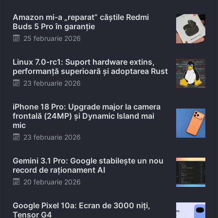
on
Amazon mi-a „reparat” căștile Redmi
Buds 5 Pro în garanție
Posted
25 februarie 2026
on
Linux 7.0-rc1: Suport hardware extins,
performanță superioară și adoptarea Rust
Posted
23 februarie 2026
on
iPhone 18 Pro: Upgrade major la camera
frontală (24MP) și Dynamic Island mai
mic
Posted
23 februarie 2026
on
Gemini 3.1 Pro: Google stabilește un nou
record de raționament AI
Posted
20 februarie 2026
on
Google Pixel 10a: Ecran de 3000 niți,
Tensor G4