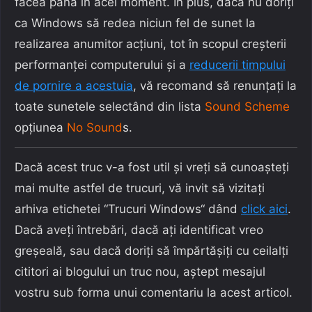
făcea până în acel moment. În plus, dacă nu doriți
ca Windows să redea niciun fel de sunet la
realizarea anumitor acțiuni, tot în scopul creșterii
performanței computerului și a
reducerii timpului
de pornire a acestuia
, vă recomand să renunțați la
toate sunetele selectând din lista
Sound Scheme
opțiunea
No Sound
s.
Dacă acest truc v-a fost util și vreți să cunoașteți
mai multe astfel de trucuri, vă invit să vizitați
arhiva etichetei “Trucuri Windows“ dând
click aici
.
Dacă aveți întrebări, dacă ați identificat vreo
greșeală, sau dacă doriți să împărtășiți cu ceilalți
cititori ai blogului un truc nou, aștept mesajul
vostru sub forma unui comentariu la acest articol.