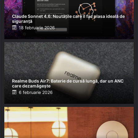
Claude Sonnet 4.6: Noutățile care îl fac plasa ideală de
siguranță
Posted
18 februarie 2026
on
Realme Buds Air7: Baterie de cursă lungă, dar un ANC
care dezamăgește
Posted
6 februarie 2026
on