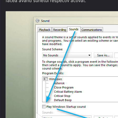
făcea având sunetul respectiv activat.