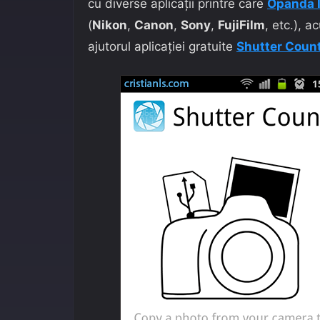
cu diverse aplicații printre care
Opanda I
(
Nikon
,
Canon
,
Sony
,
FujiFilm
, etc.), a
ajutorul aplicației gratuite
Shutter Coun