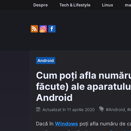
Skip
Despre
Tech & Lifestyle
Linux
ma
to
content
Android
Cum poți afla număru
făcute) ale aparatulu
Android
Posted
#Android
,
#
Actualizat în
11 aprilie 2020
on
Dacă în
Windows
poți afla număru de ca