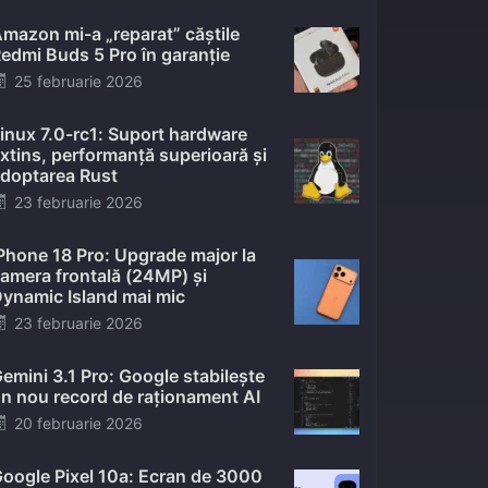
mazon mi-a „reparat” căștile
edmi Buds 5 Pro în garanție
Posted
25 februarie 2026
on
inux 7.0-rc1: Suport hardware
xtins, performanță superioară și
doptarea Rust
Posted
23 februarie 2026
on
Phone 18 Pro: Upgrade major la
amera frontală (24MP) și
ynamic Island mai mic
Posted
23 februarie 2026
on
emini 3.1 Pro: Google stabilește
n nou record de raționament AI
Posted
20 februarie 2026
on
oogle Pixel 10a: Ecran de 3000