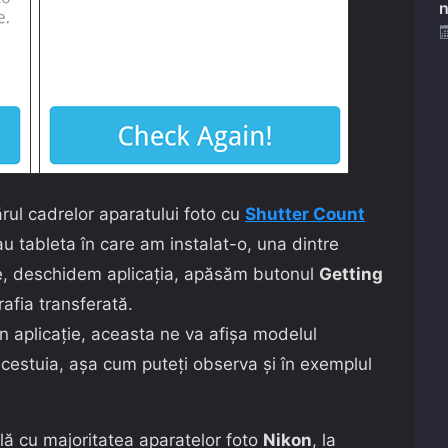
n
rul cadrelor aparatului foto cu
Shutter Count
 tableta în care am instalat-o, una dintre
uare, deschidem aplicația, apăsăm butonul
Getting
rafia transferată.
în aplicație, aceasta ne va afișa modelul
acestuia, așa cum puteți observa și în exemplul
ilă cu majoritatea aparatelor foto
Nikon
, la