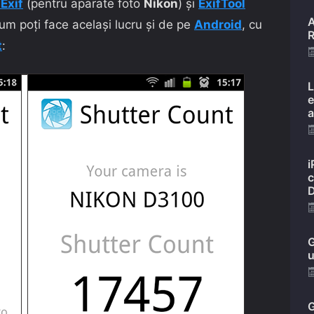
Exif
(pentru aparate foto
Nikon
) și
ExifTool
A
cum poți face același lucru și de pe
Android
, cu
R
t
:
L
e
a
i
c
D
G
u
G