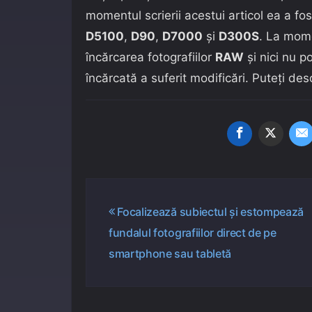
momentul scrierii acestui articol ea a f
D5100
,
D90
,
D7000
și
D300S
. La mome
încărcarea fotografiilor
RAW
și nici nu p
încărcată a suferit modificări. Puteți de
Navigare
Focalizează subiectul și estompează
fundalul fotografiilor direct de pe
în
smartphone sau tabletă
articole