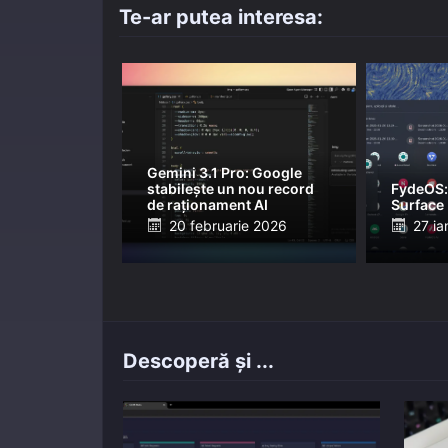
Te-ar putea interesa:
Gemini 3.1 Pro: Google
stabilește un nou record
FydeOS:
de raționament AI
Surface
Posted
Post
20 februarie 2026
27 ia
on
on
Descoperă și ...