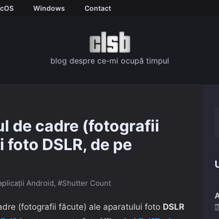
cOS
Windows
Contact
blog despre ce-mi ocupă timpul
l de cadre (fotografii
i foto DSLR, de pe
U
aplicații Android
,
#Shutter Count
A
dre (fotografii făcute) ale aparatului foto
DSLR