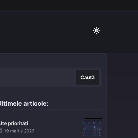
Caută
Caută
ltimele articole:
lte priorități
Posted
19 martie 2026
on