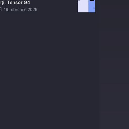
iți, Tensor G4
Posted
19 februarie 2026
on