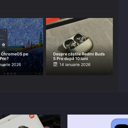
 ChromeOS pe
Despre căștile Redmi Buds
 Pro?
5 Pro după 10 luni
ed
Posted
nuarie 2026
14 ianuarie 2026
on