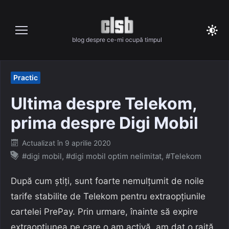
Skip
to
content
blog despre ce-mi ocupă timpul
Practic
Ultima despre Telekom,
prima despre Digi Mobil
Posted
Actualizat în
9 aprilie 2020
on
#digi mobil
,
#digi mobil optim nelimitat
,
#Telekom
După cum știți, sunt foarte nemulțumit de noile
tarife stabilite de Telekom pentru extraopțiunile
cartelei PrePay. Prin urmare, înainte să expire
extraopțiunea pe care o am activă, am dat o raită