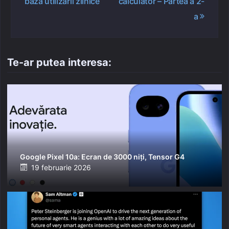
baza utilizării zilnice
calculator – Partea a 2-
a
Te-ar putea interesa:
Google Pixel 10a: Ecran de 3000 niți, Tensor G4
Posted
19 februarie 2026
on