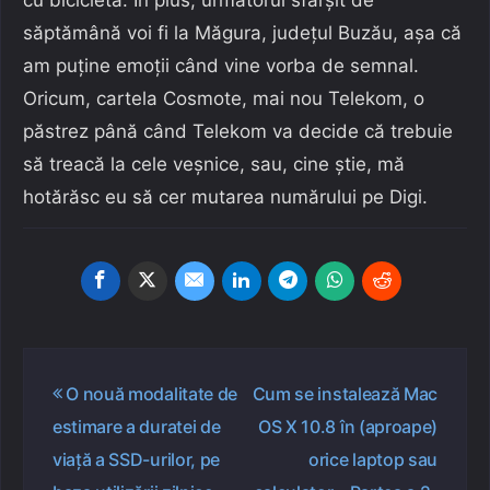
săptămână voi fi la Măgura, județul Buzău, așa că
am puține emoții când vine vorba de semnal.
Oricum, cartela Cosmote, mai nou Telekom, o
păstrez până când Telekom va decide că trebuie
să treacă la cele veșnice, sau, cine știe, mă
hotărăsc eu să cer mutarea numărului pe Digi.
Navigare
O nouă modalitate de
Cum se instalează Mac
în
estimare a duratei de
OS X 10.8 în (aproape)
articole
viață a SSD-urilor, pe
orice laptop sau