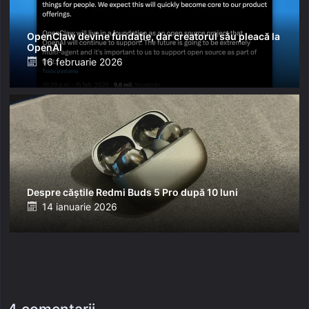
OpenClaw devine fundație, dar creatorul său pleacă la
OpenAI
Posted
16 februarie 2026
on
Despre căștile Redmi Buds 5 Pro după 10 luni
Posted
14 ianuarie 2026
on