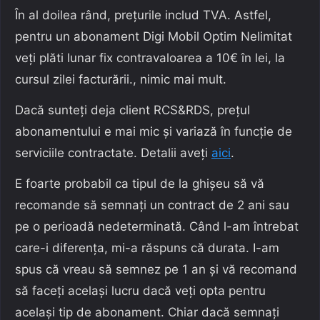
În al doilea rând, prețurile includ TVA. Astfel,
pentru un abonament Digi Mobil Optim Nelimitat
veți plăti lunar fix contravaloarea a 10€ în lei, la
cursul zilei facturării., nimic mai mult.
Dacă sunteți deja client RCS&RDS, prețul
abonamentului e mai mic și variază în funcție de
serviciile contractate. Detalii aveți
aici
.
E foarte probabil ca tipul de la ghișeu să vă
recomande să semnați un contract de 2 ani sau
pe o perioadă nedeterminată. Când l-am întrebat
care-i diferența, mi-a răspuns că durata. I-am
spus că vreau să semnez pe 1 an și vă recomand
să faceți același lucru dacă veți opta pentru
același tip de abonament. Chiar dacă semnați