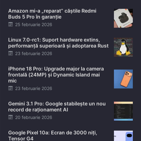
on
Amazon mi-a „reparat” căștile Redmi
Buds 5 Pro în garanție
Posted
25 februarie 2026
on
Linux 7.0-rc1: Suport hardware extins,
performanță superioară și adoptarea Rust
Posted
23 februarie 2026
on
iPhone 18 Pro: Upgrade major la camera
frontală (24MP) și Dynamic Island mai
mic
Posted
23 februarie 2026
on
Gemini 3.1 Pro: Google stabilește un nou
record de raționament AI
Posted
20 februarie 2026
on
Google Pixel 10a: Ecran de 3000 niți,
Tensor G4