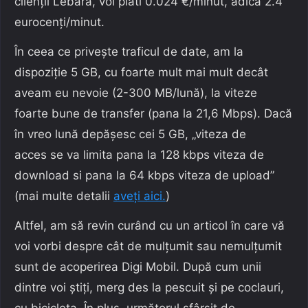
clienții Lebara, voi plăti 0.024 €/minut, adică 2.4
eurocenți/minut.
În ceea ce privește traficul de date, am la
dispoziție 5 GB, cu foarte mult mai mult decât
aveam eu nevoie (2-300 MB/lună), la viteze
foarte bune de transfer (pana la 21,6 Mbps). Dacă
în vreo lună depășesc cei 5 GB, „viteza de
acces se va limita pana la 128 kbps viteza de
download si pana la 64 kbps viteza de upload”
(mai multe detalii
aveți aici.
)
Altfel, am să revin curând cu un articol în care vă
voi vorbi despre cât de mulțumit sau nemulțumit
sunt de acoperirea Digi Mobil. După cum unii
dintre voi știți, merg des la pescuit și pe coclauri,
cu bicicleta. În plus, următorul sfârșit de