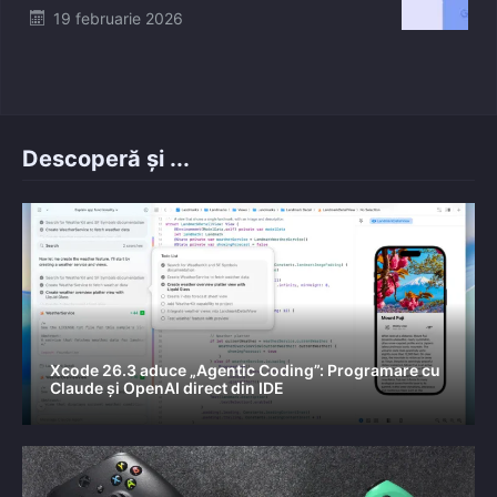
Posted
19 februarie 2026
on
Descoperă și ...
Xcode 26.3 aduce „Agentic Coding”: Programare cu
Claude și OpenAI direct din IDE