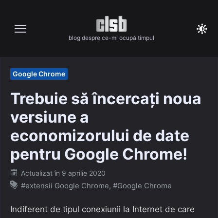
Skip
to
content
blog despre ce-mi ocupă timpul
Google Chrome
Trebuie să încercați noua
versiune a
economizorului de date
pentru Google Chrome!
Posted
Actualizat în
9 aprilie 2020
on
#extensii Google Chrome
,
#Google Chrome
Indiferent de tipul conexiunii la Internet de care