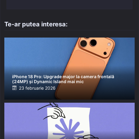
Te-ar putea interesa:
iPhone 18 Pro: Upgrade major la camera frontală
(24MP) și Dynamic Island mai mic
Posted
23 februarie 2026
on