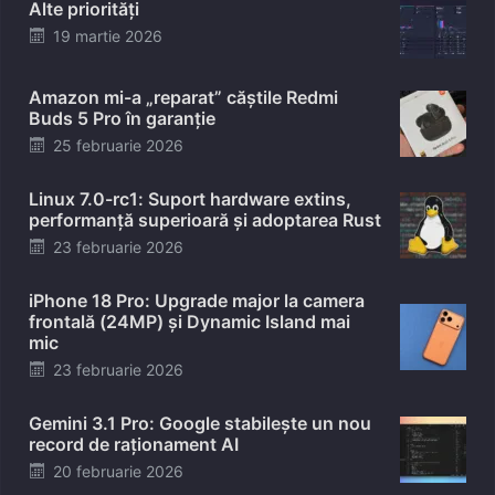
Alte priorități
Posted
19 martie 2026
on
Amazon mi-a „reparat” căștile Redmi
Buds 5 Pro în garanție
Posted
25 februarie 2026
on
Linux 7.0-rc1: Suport hardware extins,
performanță superioară și adoptarea Rust
Posted
23 februarie 2026
on
iPhone 18 Pro: Upgrade major la camera
frontală (24MP) și Dynamic Island mai
mic
Posted
23 februarie 2026
on
Gemini 3.1 Pro: Google stabilește un nou
record de raționament AI
Posted
20 februarie 2026