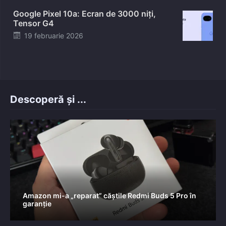
on
Google Pixel 10a: Ecran de 3000 niți,
Tensor G4
Posted
19 februarie 2026
on
Descoperă și ...
Amazon mi-a „reparat” căștile Redmi Buds 5 Pro în
garanție