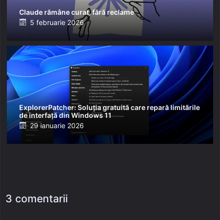
Claude rămâne curat, fără reclame
Posted
5 februarie 2026
on
ExplorerPatcher: Soluția gratuită care repară limitările
de interfață din Windows 11
Posted
29 ianuarie 2026
on
3 comentarii