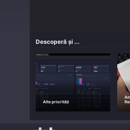
Descoperă și ...
Am
Alte priorități
Re