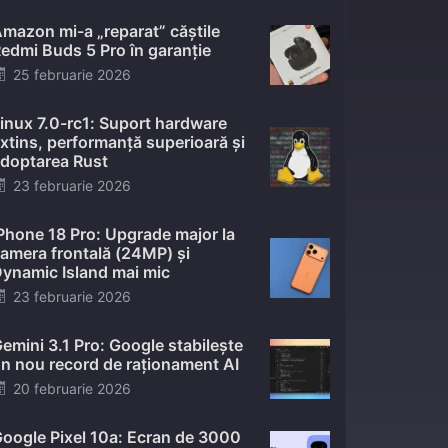
mazon mi-a „reparat” căștile
edmi Buds 5 Pro în garanție
Posted
25 februarie 2026
on
inux 7.0-rc1: Suport hardware
xtins, performanță superioară și
doptarea Rust
Posted
23 februarie 2026
on
Phone 18 Pro: Upgrade major la
amera frontală (24MP) și
ynamic Island mai mic
Posted
23 februarie 2026
on
emini 3.1 Pro: Google stabilește
n nou record de raționament AI
Posted
20 februarie 2026
on
oogle Pixel 10a: Ecran de 3000