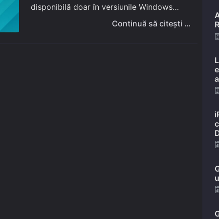
disponibilă doar în versiunile Windows
A
Server. Prin intermediul acesteia putem
Continuă să citești …
R
crea, în computerele cu hardware
compatibil, alte computere virtuale (mașini
L
virtuale) în…
e
a
i
c
D
G
u
G