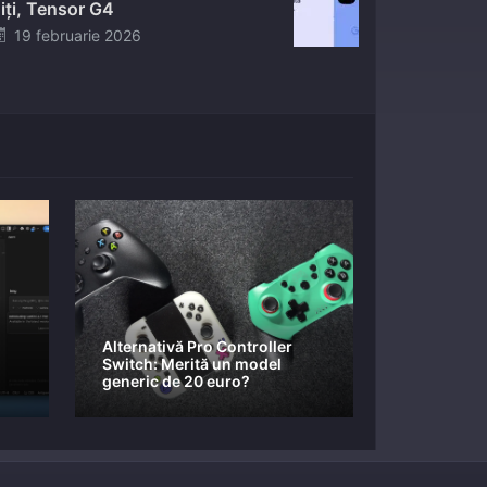
iți, Tensor G4
Posted
19 februarie 2026
on
Alternativă Pro Controller
Switch: Merită un model
generic de 20 euro?