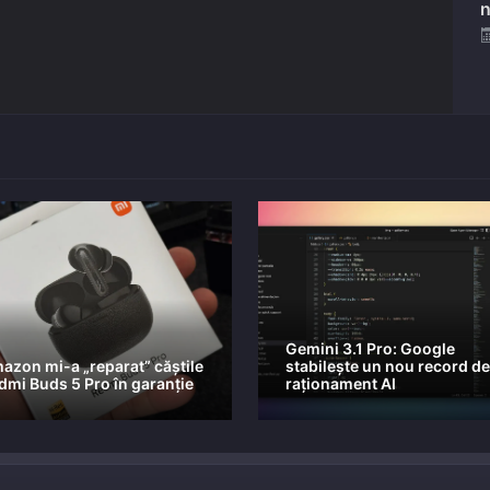
n
Gemini 3.1 Pro: Google
azon mi-a „reparat” căștile
stabilește un nou record de
dmi Buds 5 Pro în garanție
raționament AI