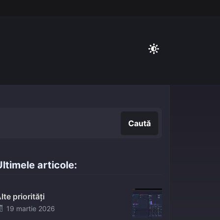
Caută
Caută
ltimele articole:
lte priorități
Posted
19 martie 2026
on