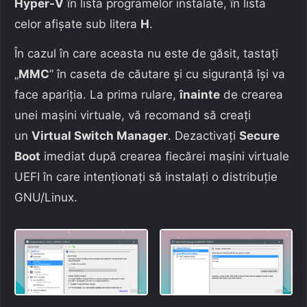
Hyper-V
în lista programelor instalate, în lista
celor afișate sub litera
H
.
În cazul în care aceasta nu este de găsit, tastați
„
MMC
” în caseta de căutare și cu siguranță își va
face apariția. La prima rulare,
înainte
de crearea
unei mașini virtuale, vă recomand să creați
un
Virtual Switch Manager
. Dezactivați
Secure
Boot
imediat după crearea fiecărei mașini virtuale
UEFI în care intenționați să instalați o distribuție
GNU/Linux.