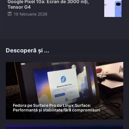
Google Pixel 10a: Ecran de 3000 niți,
Tensor G4
Posted
19 februarie 2026
on
Descoperă și ...
Fedora pe Surface Pro cu Linux Surface:
Performanță și stabilitate fără compromisuri