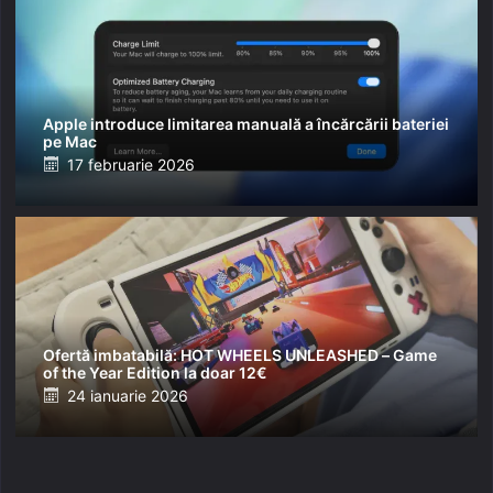
Apple introduce limitarea manuală a încărcării bateriei
pe Mac
Posted
17 februarie 2026
on
Ofertă imbatabilă: HOT WHEELS UNLEASHED – Game
of the Year Edition la doar 12€
Posted
24 ianuarie 2026
on