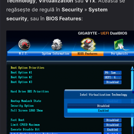
Technology
,
Virtualization
sau
VTx
. Aceasta se
regăsește de regulă în
Security
»
System
security
, sau în
BIOS Features
: