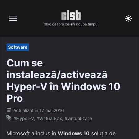
Skip
to
content
blog despre ce-mi ocupă timpul
Software
Cum se
instalează/activează
Hyper-V în Windows 10
Pro
Posted
Actualizat în
17 mai 2016
on
#Hyper-V
,
#VirtualBox
,
#virtualizare
Microsoft a inclus în
Windows 10
soluția de