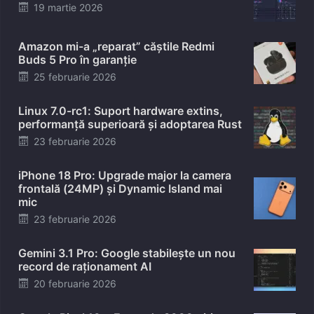
Posted
19 martie 2026
on
Amazon mi-a „reparat” căștile Redmi
Buds 5 Pro în garanție
Posted
25 februarie 2026
on
Linux 7.0-rc1: Suport hardware extins,
performanță superioară și adoptarea Rust
Posted
23 februarie 2026
on
iPhone 18 Pro: Upgrade major la camera
frontală (24MP) și Dynamic Island mai
mic
Posted
23 februarie 2026
on
Gemini 3.1 Pro: Google stabilește un nou
record de raționament AI
Posted
20 februarie 2026
on