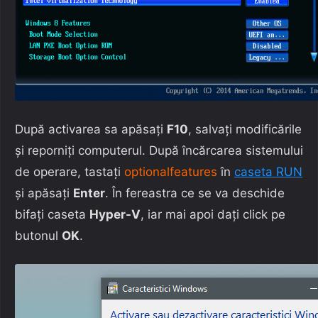
După activarea sa apăsați
F10
, salvați modificările
și reporniți computerul. După încărcarea sistemului
de operare, tastați
optionalfeatures
în
caseta RUN
și apăsați
Enter
. În fereastra ce se va deschide
bifați caseta
Hyper-V
, iar mai apoi dați click pe
butonul
OK
.