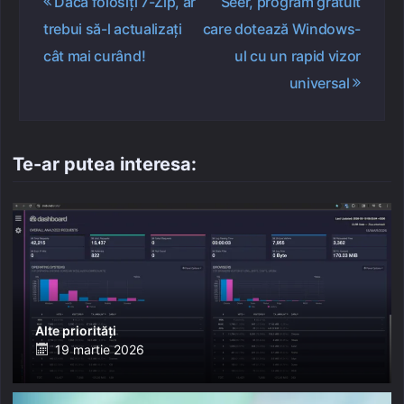
Dacă folosiți 7-Zip, ar
Seer, program gratuit
în
trebui să-l actualizați
care dotează Windows-
articole
cât mai curând!
ul cu un rapid vizor
universal
Te-ar putea interesa:
Alte priorități
Posted
19 martie 2026
on