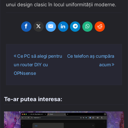
unui design clasic în locul uniformității moderne.
Navigare
Ce PC să alegi pentru
Ce telefon aș cumpăra
în
un router DIY cu
acum
articole
OPNsense
Te-ar putea interesa: