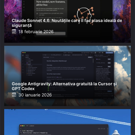
Claude Sonnet 4.6: Noutățile care îl fac plasa ideală de
siguranță
Posted
18 februarie 2026
on
Google Antigravity: Alternativa gratuită la Cursor și
GPT Codex
Posted
30 ianuarie 2026
on