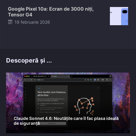
on
Google Pixel 10a: Ecran de 3000 niți,
Tensor G4
Posted
19 februarie 2026
on
Descoperă și ...
Claude Sonnet 4.6: Noutățile care îl fac plasa ideală
de siguranță