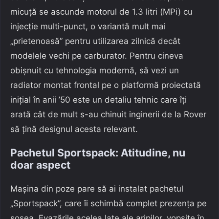
micuță se ascunde motorul de 1.3 litri (MPi) cu
injecție multi-punct, o variantă mult mai
„prietenoasă” pentru utilizarea zilnică decât
modelele vechi pe carburator. Pentru cineva
obișnuit cu tehnologia modernă, să vezi un
radiator montat frontal pe o platformă proiectată
inițial în anii ’50 este un detaliu tehnic care îți
arată cât de mult s-au chinuit inginerii de la Rover
să țină designul acesta relevant.
Pachetul Sportspack: Atitudine, nu
doar aspect
Mașina din poze pare să ai instalat pachetul
„Sportspack”, care îi schimbă complet prezența pe
șosea. Evazările acelea late ale aripilor, vopsite în