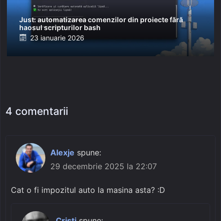
Just: automatizarea comenzilor din proiecte fără
haosul scripturilor bash
Posted
23 ianuarie 2026
on
4 comentarii
Alexje
spune:
29 decembrie 2025 la 22:07
Cat o fi impozitul auto la masina asta? :D
Cristi
spune: