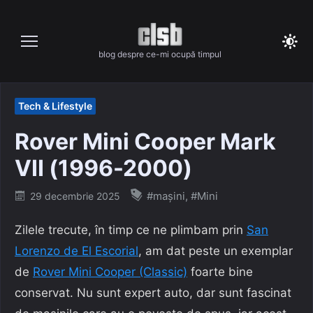
Skip
to
content
blog despre ce-mi ocupă timpul
Tech & Lifestyle
Rover Mini Cooper Mark
VII (1996-2000)
Posted
#mașini
,
#Mini
29 decembrie 2025
on
Zilele trecute, în timp ce ne plimbam prin
San
Lorenzo de El Escorial
, am dat peste un exemplar
de
Rover Mini Cooper (Classic)
foarte bine
conservat. Nu sunt expert auto, dar sunt fascinat