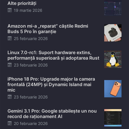
Alte priorități
Posted
19 martie 2026
on
Amazon mi-a „reparat” căștile Redmi
Buds 5 Pro în garanție
Posted
25 februarie 2026
on
Linux 7.0-rc1: Suport hardware extins,
performanță superioară și adoptarea Rust
Posted
23 februarie 2026
on
iPhone 18 Pro: Upgrade major la camera
frontală (24MP) și Dynamic Island mai
mic
Posted
23 februarie 2026
on
Gemini 3.1 Pro: Google stabilește un nou
record de raționament AI
Posted
20 februarie 2026