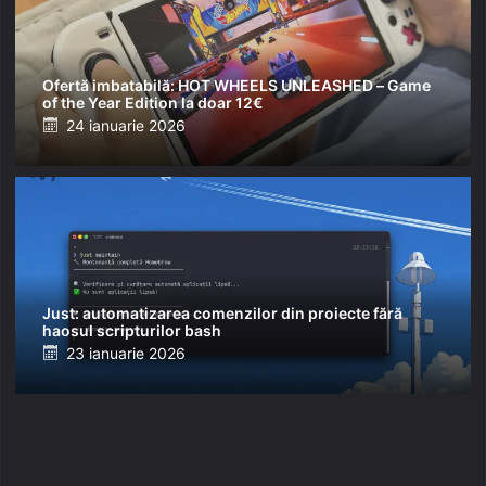
Ofertă imbatabilă: HOT WHEELS UNLEASHED – Game
of the Year Edition la doar 12€
Posted
24 ianuarie 2026
on
Just: automatizarea comenzilor din proiecte fără
haosul scripturilor bash
Posted
23 ianuarie 2026
on