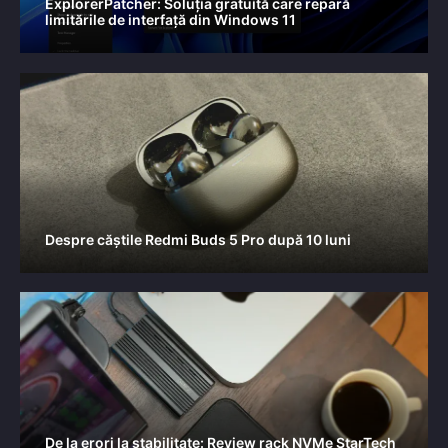
ExplorerPatcher: Soluția gratuită care repară
limitările de interfață din Windows 11
Despre căștile Redmi Buds 5 Pro după 10 luni
De la erori la stabilitate: Review rack NVMe StarTech