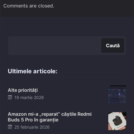
Comments are closed.
Caută
Caută
Ultimele articole:
Alte priorități
Posted
19 martie 2026
on
Amazon mi-a „reparat” căștile Redmi
Buds 5 Pro în garanție
Posted
25 februarie 2026
on