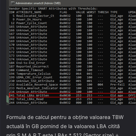
Formula de calcul pentru a obține valoarea TBW
actuală în GB pornind de la valoarea LBA citită
prin S.M.A.R.T este LBAs * 512 (Sector size) ÷