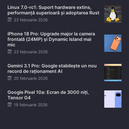
Linux 7.0-rc1: Suport hardware extins,
performanță superioară și adoptarea Rust
Posted
23 februarie 2026
on
iPhone 18 Pro: Upgrade major la camera
frontală (24MP) și Dynamic Island mai
mic
Posted
23 februarie 2026
on
Gemini 3.1 Pro: Google stabilește un nou
record de raționament AI
Posted
20 februarie 2026
on
Google Pixel 10a: Ecran de 3000 niți,
Tensor G4
Posted
19 februarie 2026
on