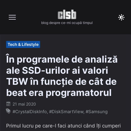
Skip
to
content
blog despre ce-mi ocupă timpul
Tech & Lifestyle
În programele de analiză
ale SSD-urilor ai valori
TBW în funcție de cât de
beat era programatorul
Posted
21 mai 2020
on
#CrystalDiskInfo
,
#DiskSmartView
,
#Samsung
Primul lucru pe care-l faci atunci când îți cumperi