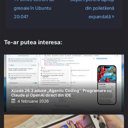
în
greoaie în Ubuntu
din polietilenă
articole
20:04?
expandată
Te-ar putea interesa:
Xcode 26.3 aduce „Agentic Coding”: Programare cu
Claude și OpenAI direct din IDE
Posted
4 februarie 2026
on