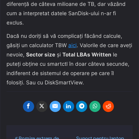
diferență de câteva milioane de TB, dar văzând
cum a interpretat datele SanDisk-ului n-ar fi
exclus.
Dacă nu doriți să vă complicați făcând calcule,
găsiți un calculator TBW
aici
. Valorile de care aveți
nevoie,
Sector size
și
Total LBAs Written
le
puteți obține cu smartctl în doar câteva secunde,
indiferent de sistemul de operare pe care îl
folosiți. Sau cu DiskSmartView.
Navigare
Pornire extrem de
Suport pentru laptop