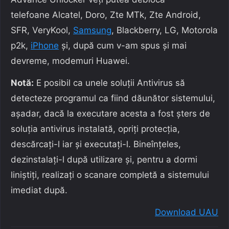
telefoane Alcatel, Doro, Zte MTk, Zte Android,
SFR, VeryKool,
Samsung
, Blackberry, LG, Motorola
p2k,
iPhone
și, după cum v-am spus și mai
devreme, modemuri Huawei.
Notă:
E posibil ca unele soluții Antivirus să
detecteze programul ca fiind dăunător sistemului,
așadar, dacă la executare acesta a fost șters de
soluția antivirus instalată, opriți protecția,
descărcați-l iar și executați-l. Bineînțeles,
dezinstalați-l după utilizare și, pentru a dormi
liniștiți, realizați o scanare completă a sistemului
imediat după.
Download UAU