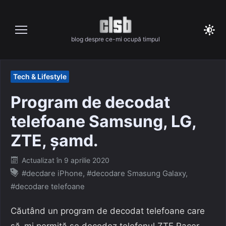
Skip
to
content
blog despre ce-mi ocupă timpul
Tech & Lifestyle
Program de decodat
telefoane Samsung, LG,
ZTE, șamd.
Posted
Actualizat în
9 aprilie 2020
on
#decdare iPhone
,
#decodare Smasung Galaxy
,
#decodare telefoane
Căutând un program de decodat telefoane care
să-mi permită se decodez telefonul ZTE Racer