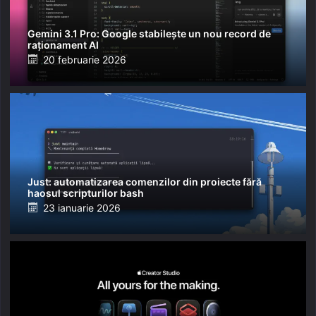
Gemini 3.1 Pro: Google stabilește un nou record de
raționament AI
Posted
20 februarie 2026
on
Just: automatizarea comenzilor din proiecte fără
haosul scripturilor bash
Posted
23 ianuarie 2026
on