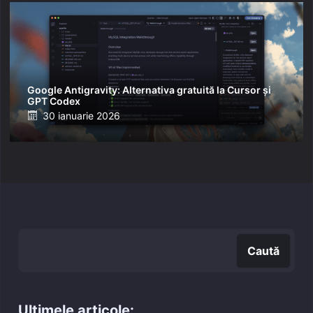
Google Antigravity: Alternativa gratuită la Cursor și
GPT Codex
Posted
30 ianuarie 2026
on
Caută
Caută
Ultimele articole: