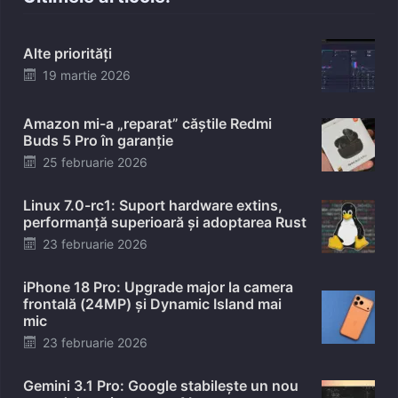
Alte priorități
Posted
19 martie 2026
on
Amazon mi-a „reparat” căștile Redmi
Buds 5 Pro în garanție
Posted
25 februarie 2026
on
Linux 7.0-rc1: Suport hardware extins,
performanță superioară și adoptarea Rust
Posted
23 februarie 2026
on
iPhone 18 Pro: Upgrade major la camera
frontală (24MP) și Dynamic Island mai
mic
Posted
23 februarie 2026
on
Gemini 3.1 Pro: Google stabilește un nou