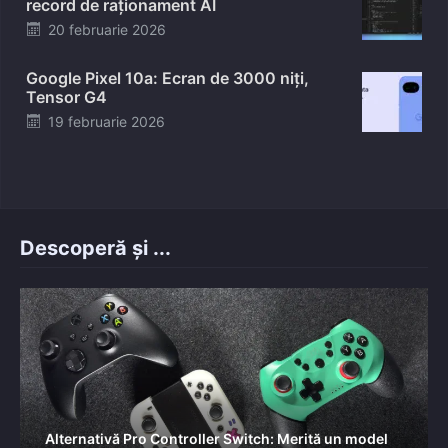
record de raționament AI
Posted
20 februarie 2026
on
Google Pixel 10a: Ecran de 3000 niți,
Tensor G4
Posted
19 februarie 2026
on
Descoperă și ...
Alternativă Pro Controller Switch: Merită un model