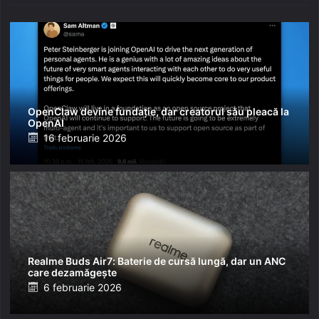
OpenClaw devine fundație, dar creatorul său pleacă la
OpenAI
Posted
16 februarie 2026
on
Realme Buds Air7: Baterie de cursă lungă, dar un ANC
care dezamăgește
Posted
6 februarie 2026
on