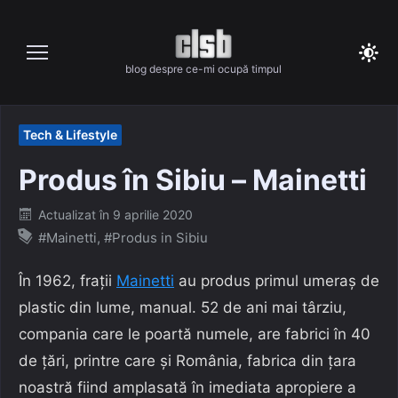
Skip
to
content
blog despre ce-mi ocupă timpul
Tech & Lifestyle
Produs în Sibiu – Mainetti
Posted
Actualizat în
9 aprilie 2020
on
#Mainetti
,
#Produs in Sibiu
În 1962, frații
Mainetti
au produs primul umeraș de
plastic din lume, manual. 52 de ani mai târziu,
compania care le poartă numele, are fabrici în 40
de țări, printre care și România, fabrica din țara
noastră fiind amplasată în imediata apropiere a