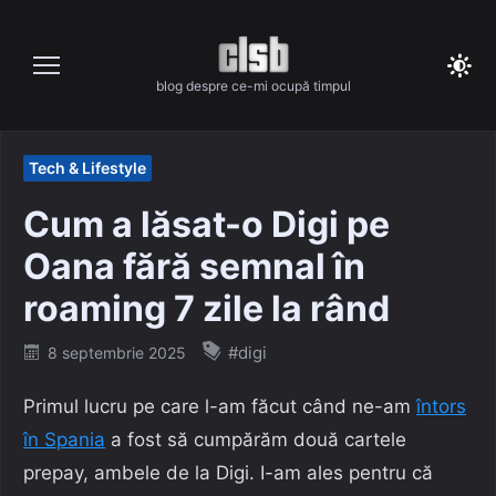
Skip
to
content
blog despre ce-mi ocupă timpul
Tech & Lifestyle
Cum a lăsat-o Digi pe
Oana fără semnal în
roaming 7 zile la rând
Posted
#digi
8 septembrie 2025
on
Primul lucru pe care l-am făcut când ne-am
întors
în Spania
a fost să cumpărăm două cartele
prepay, ambele de la Digi. I-am ales pentru că