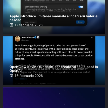
Apple introduce limitarea manuală a încărcării bateriei
pe Mac
Posted
17 februarie 2026
on
OpenClaw devine fundație, dar creatorul său pleacă la
OpenAI
Posted
16 februarie 2026
on