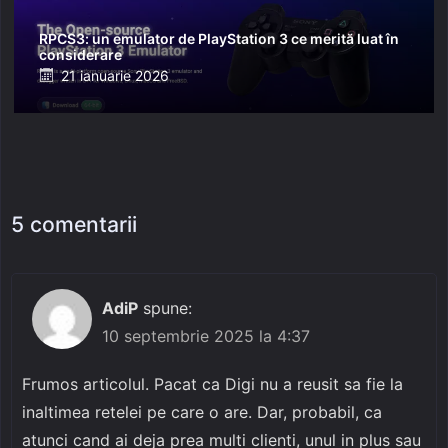
RPCS3: un emulator de PlayStation 3 ce merită luat în
considerare
Posted
21 ianuarie 2026
on
5 comentarii
AdiP
spune:
10 septembrie 2025 la 4:37
Frumos articolul. Pacat ca Digi nu a reusit sa fie la
inaltimea retelei pe care o are. Dar, probabil, ca
atunci cand ai deja prea multi clienti, unul in plus sau