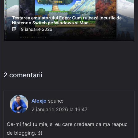
Testarea emulatorului Eden: Cum rulează jocurile de
Nintendo Switch pe Windows și Mac
Posted
19 ianuarie 2026
on
2 comentarii
Alexje
spune:
2 ianuarie 2026 la 16:47
Ce-mi faci tu mie, si eu care credeam ca ma reapuc
de blogging. :))