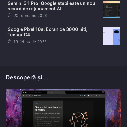
Gemini 3.1 Pro: Google stabilește un nou
record de raționament AI
Posted
20 februarie 2026
on
Google Pixel 10a: Ecran de 3000 niți,
Tensor G4
Posted
19 februarie 2026
on
Descoperă și ...