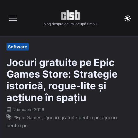
Skip
to
content
blog despre ce-mi ocupă timpul
Software
Jocuri gratuite pe Epic
Games Store: Strategie
istorică, rogue-lite și
acțiune în spațiu
Posted
2 ianuarie 2026
on
#Epic Games
,
#jocuri gratuite pentru pc
,
#jocuri
pentru pc