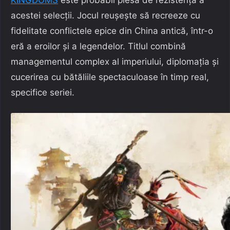
KINGDOMS
este probabil piesa de rezistență a
acestei selecții. Jocul reușește să recreeze cu
fidelitate conflictele epice din China antică, într-o
eră a eroilor și a legendelor. Titlul combină
managementul complex al imperiului, diplomația și
cucerirea cu bătăliile spectaculoase în timp real,
specifice seriei.