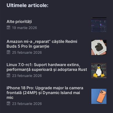
Ultimele articole:
Alte priorități
Posted
19 martie 2026
on
Amazon mi-a „reparat” căștile Redmi
Buds 5 Pro în garanție
Posted
25 februarie 2026
on
Linux 7.0-rc1: Suport hardware extins,
performanță superioară și adoptarea Rust
Posted
23 februarie 2026
on
iPhone 18 Pro: Upgrade major la camera
frontală (24MP) și Dynamic Island mai
mic
Posted
23 februarie 2026
on