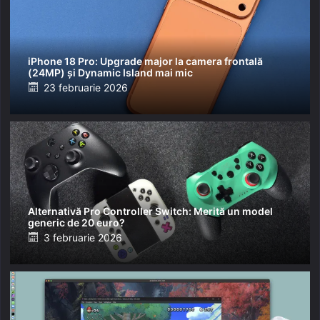
iPhone 18 Pro: Upgrade major la camera frontală
(24MP) și Dynamic Island mai mic
Posted
23 februarie 2026
on
Alternativă Pro Controller Switch: Merită un model
generic de 20 euro?
Posted
3 februarie 2026
on