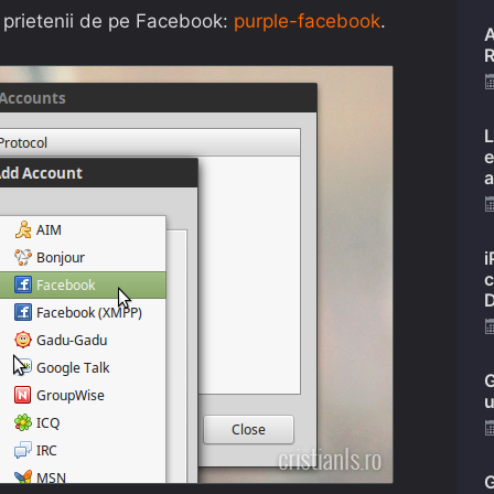
u prietenii de pe Facebook:
purple-facebook
.
A
R
L
e
a
i
c
D
G
u
G