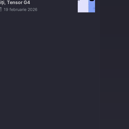
iți, Tensor G4
Posted
19 februarie 2026
on