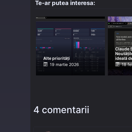
Te-ar putea interesa:
Claude S
Noutățile
Alte priorități
ideală d
Posted
Post
19 martie 2026
18 fe
on
on
4 comentarii