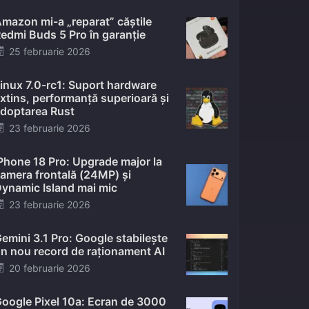
mazon mi-a „reparat” căștile
edmi Buds 5 Pro în garanție
Posted
25 februarie 2026
on
inux 7.0-rc1: Suport hardware
xtins, performanță superioară și
doptarea Rust
Posted
23 februarie 2026
on
Phone 18 Pro: Upgrade major la
amera frontală (24MP) și
ynamic Island mai mic
Posted
23 februarie 2026
on
emini 3.1 Pro: Google stabilește
n nou record de raționament AI
Posted
20 februarie 2026
on
oogle Pixel 10a: Ecran de 3000