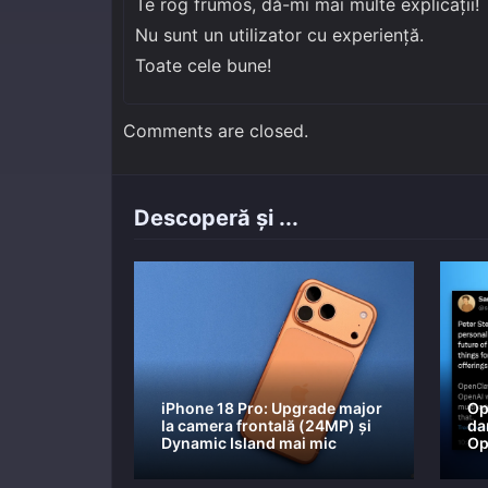
Te rog frumos, dă-mi mai multe explicații!
Nu sunt un utilizator cu experiență.
Toate cele bune!
Comments are closed.
Descoperă și ...
iPhone 18 Pro: Upgrade major
Op
la camera frontală (24MP) și
da
Dynamic Island mai mic
Op