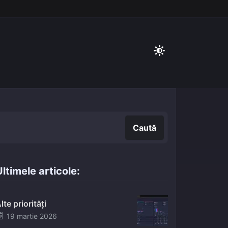
Caută
Caută
ltimele articole:
lte priorități
Posted
19 martie 2026
on