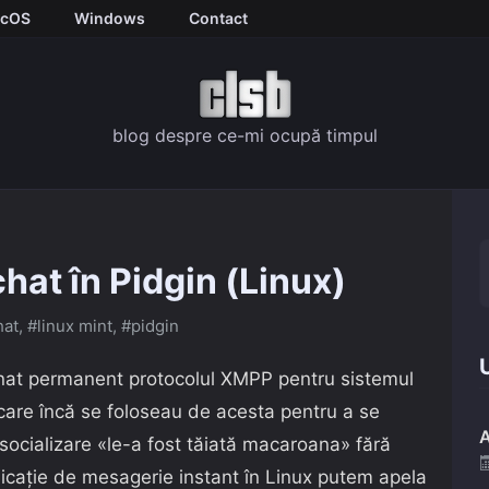
cOS
Windows
Contact
blog despre ce-mi ocupă timpul
hat în Pidgin (Linux)
hat
,
#linux mint
,
#pidgin
U
at permanent protocolul XMPP pentru sistemul
r care încă se foloseau de acesta pentru a se
A
e socializare «le-a fost tăiată macaroana» fără
licație de mesagerie instant în Linux putem apela