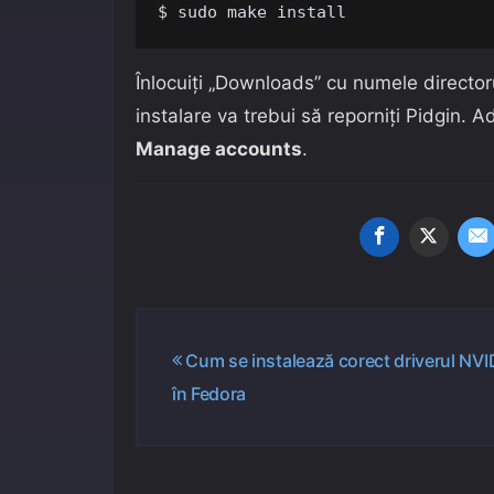
Înlocuiți „Downloads” cu numele directoru
instalare va trebui să reporniți Pidgin.
Manage accounts
.
Navigare
Cum se instalează corect driverul NVI
în Fedora
în
articole