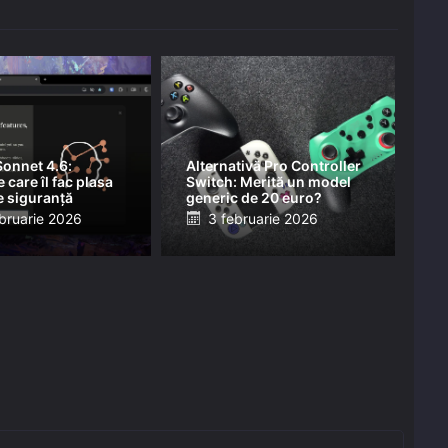
onnet 4.6:
Alternativă Pro Controller
 care îl fac plasa
Switch: Merită un model
e siguranță
generic de 20 euro?
ed
Posted
bruarie 2026
3 februarie 2026
on