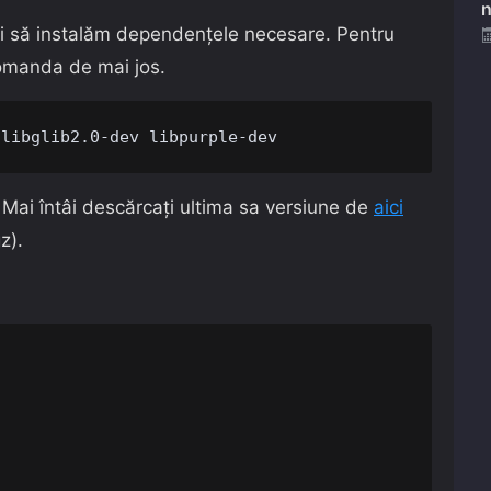
n
bui să instalăm dependențele necesare. Pentru
comanda de mai jos.
 libglib2.0-dev libpurple-dev
 Mai întâi descărcați ultima sa versiune de
aici
z).

