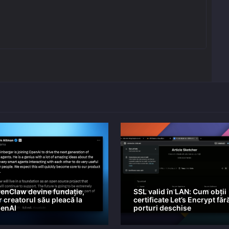
enClaw devine fundație,
SSL valid în LAN: Cum obții
r creatorul său pleacă la
certificate Let’s Encrypt făr
enAI
porturi deschise