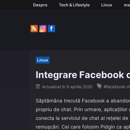
Skip
Despre
Tech & Lifestyle
Linux
ma
to
content
Linux
Integrare Facebook c
Posted
#facebook c
Actualizat în
9 aprilie 2020
on
Săptămâna trecută Facebook a abandon
propriu de chat. Prin urmare, aplicațiilo
conecta la serviciul de chat al rețelei d
remușcări. Cei care folosim Pidgin ca ap