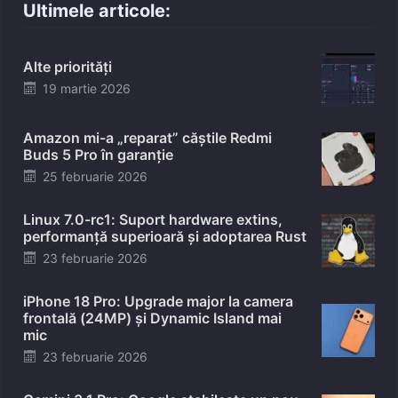
Ultimele articole:
Alte priorități
Posted
19 martie 2026
on
Amazon mi-a „reparat” căștile Redmi
Buds 5 Pro în garanție
Posted
25 februarie 2026
on
Linux 7.0-rc1: Suport hardware extins,
performanță superioară și adoptarea Rust
Posted
23 februarie 2026
on
iPhone 18 Pro: Upgrade major la camera
frontală (24MP) și Dynamic Island mai
mic
Posted
23 februarie 2026
on