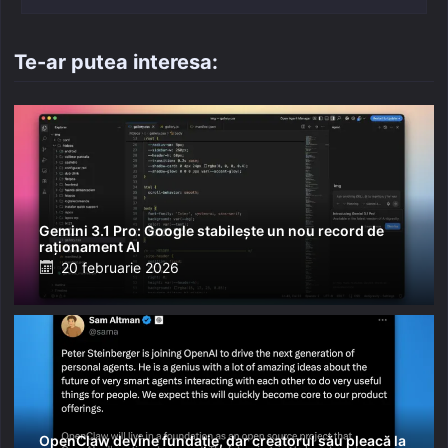
Te-ar putea interesa:
Gemini 3.1 Pro: Google stabilește un nou record de
raționament AI
Posted
20 februarie 2026
on
OpenClaw devine fundație, dar creatorul său pleacă la