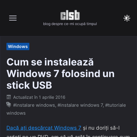
Skip
to
content
blog despre ce-mi ocupă timpul
Windows
Cum se instalează
Windows 7 folosind un
stick USB
Posted
Actualizat în
1 aprilie 2016
on
#instalare windows
,
#instalare windows 7
,
#tutoriale
windows
Dacă ați descărcat Windows 7
și nu doriți să-l
ardeți pe un DVD, am să vă arăt în continuare cum