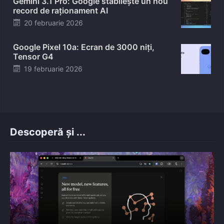
Gemini 3.1 Pro: Google stabilește un nou
record de raționament AI
Posted
20 februarie 2026
on
Google Pixel 10a: Ecran de 3000 niți,
Tensor G4
Posted
19 februarie 2026
on
Descoperă și ...