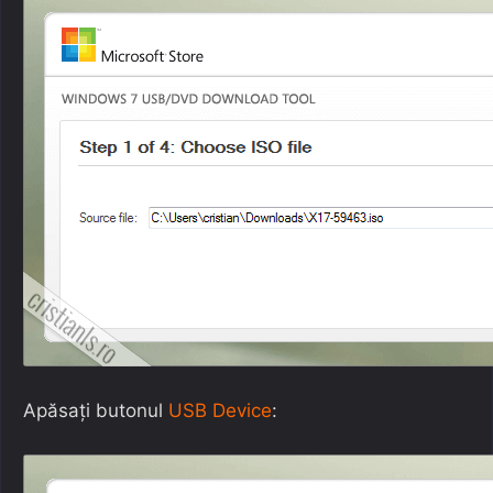
Apăsați butonul
USB Device
: