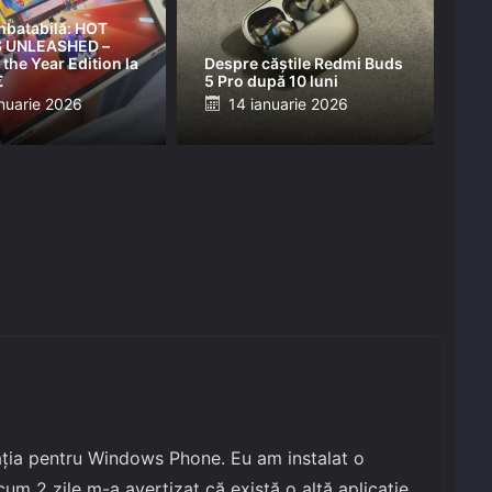
mbatabilă: HOT
 UNLEASHED –
the Year Edition la
Despre căștile Redmi Buds
€
5 Pro după 10 luni
ed
Posted
nuarie 2026
14 ianuarie 2026
on
cația pentru Windows Phone. Eu am instalat o
um 2 zile m-a avertizat că există o altă aplicație