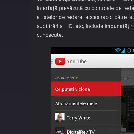
interfață prevăzută cu controale de redar
a listelor de redare, acces rapid către is
subtitrări și HD, etc, include îmbunatățir
cunoscute.