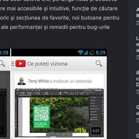
e mai accesibile și intuitive, funcție de căutare
A
R
toric și secțiunea de favorite, noi butoane pentru
i ale performanței și remedii pentru bug-urile
L
e
a
i
c
D
G
u
G