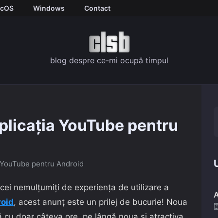
cOS
Windows
Contact
blog despre ce-mi ocupă timpul
plicația YouTube pentru
U
YouTube pentru Android
 cei nemulțumiți de experiența de utilizare a
A
oid
, acest anunț este un prilej de bucurie! Noua
mă cu doar câteva ore, pe lângă noua și atractiva