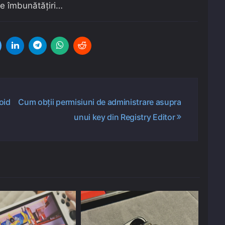
de îmbunătățiri…
oid
Cum obții permisiuni de administrare asupra
unui key din Registry Editor