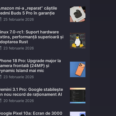
mazon mi-a „reparat” căștile
edmi Buds 5 Pro în garanție
Posted
25 februarie 2026
on
inux 7.0-rc1: Suport hardware
xtins, performanță superioară și
doptarea Rust
Posted
23 februarie 2026
on
Phone 18 Pro: Upgrade major la
amera frontală (24MP) și
ynamic Island mai mic
Posted
23 februarie 2026
on
emini 3.1 Pro: Google stabilește
n nou record de raționament AI
Posted
20 februarie 2026
on
oogle Pixel 10a: Ecran de 3000