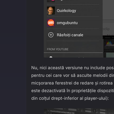
Nu, nici această versiune nu include posib
pentru cei care vor să asculte melodii d
micșorarea ferestrei de redare și rotirea 
este dezactivată în proprietățile dispozit
din colțul drept-inferior al player-ului):