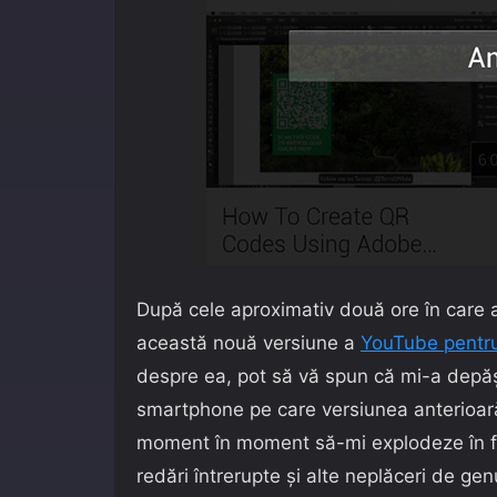
După cele aproximativ două ore în care a
această nouă versiune a
YouTube pentr
despre ea, pot să vă spun că mi-a depăș
smartphone pe care versiunea anterioară
moment în moment să-mi explodeze în faț
redări întrerupte și alte neplăceri de gen