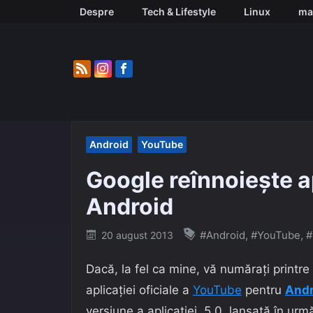
Skip
Despre
Tech & Lifestyle
Linux
ma
to
content
Android
YouTube
Google reînnoiește a
Android
Posted
#Android
,
#YouTube
,
#
20 august 2013
on
Dacă, la fel ca mine, vă numărați printre
aplicației oficiale a
YouTube
pentru
Andr
versiune a aplicației, 5.0, lansată în ur