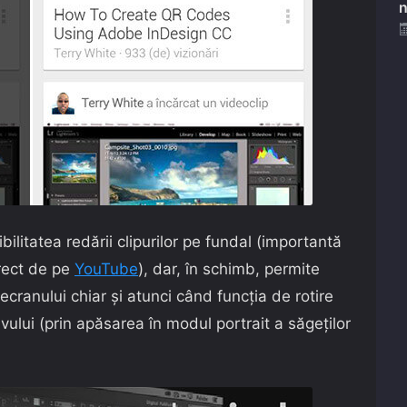
n
ilitatea redării clipurilor pe fundal (importantă
irect de pe
YouTube
), dar, în schimb, permite
ecranului chiar și atunci când funcția de rotire
ivului (prin apăsarea în modul portrait a săgeților