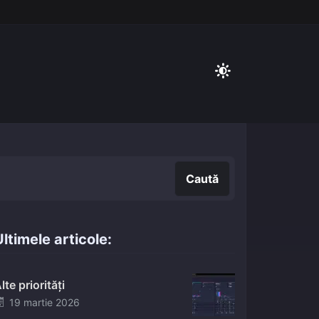
Caută
Caută
ltimele articole:
lte priorități
Posted
19 martie 2026
on