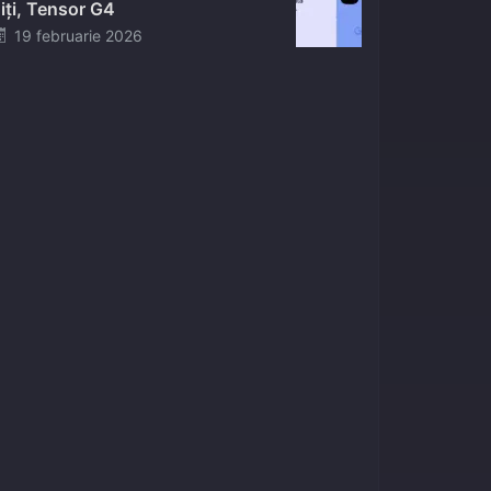
iți, Tensor G4
Posted
19 februarie 2026
on