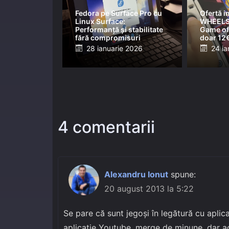
Fedora pe Surface Pro cu
Ofertă i
Linux Surface:
WHEELS
Performanță și stabilitate
Game of 
fără compromisuri
doar 12
Posted
Post
28 ianuarie 2026
24 ia
on
on
4 comentarii
Alexandru Ionut
spune:
20 august 2013 la 5:22
Se pare că sunt jegoși în legătură cu apli
aplicație Youtube, merge de minune, dar ac