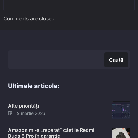
Comments are closed.
Caută
Caută
Ultimele articole:
Alte priorități
Posted
19 martie 2026
on
Amazon mi-a „reparat” căștile Redmi
Buds 5 Pro în garanție