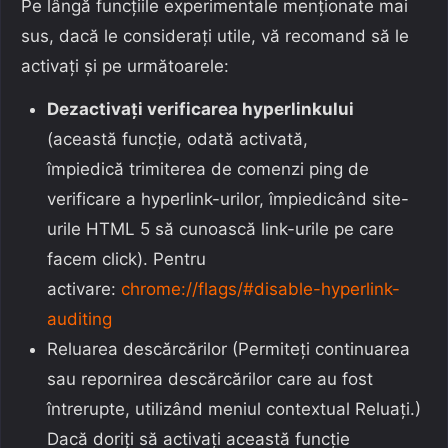
Pe lângă funcțiile experimentale menționate mai
sus, dacă le considerați utile, vă recomand să le
activați și pe următoarele:
Dezactivați verificarea hyperlinkului
(această funcție, odată activată,
împiedică trimiterea de comenzi ping de
verificare a hyperlink-urilor, împiedicând site-
urile HTML 5 să cunoască link-urile pe care
facem click). Pentru
activare:
chrome://flags/#disable-hyperlink-
auditing
Reluarea descărcărilor (Permiteți continuarea
sau repornirea descărcărilor care au fost
întrerupte, utilizând meniul contextual Reluați.)
Dacă doriți să activați această funcție