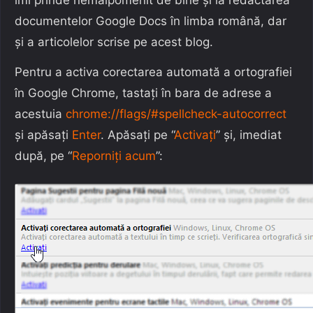
îmi prinde nemaipomenit de bine și la redactarea
documentelor Google Docs în limba română, dar
și a articolelor scrise pe acest blog.
Pentru a activa corectarea automată a ortografiei
în Google Chrome, tastați în bara de adrese a
acestuia
chrome://flags/#spellcheck-autocorrect
și apăsați
Enter
. Apăsați pe “
Activați
” și, imediat
după, pe “
Reporniți acum
”: