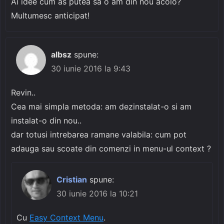
Ai idee cum as putea sa o am din nou acolo?
Multumesc anticipat!
albsz
spune:
30 iunie 2016 la 9:43
Revin..
Cea mai simpla metoda: am dezinstalat-o si am
instalat-o din nou..
dar totusi intrebarea ramane valabila: cum pot
adauga sau scoate din comenzi in menu-ul context ?
Cristian
spune:
30 iunie 2016 la 10:21
Cu
Easy Context Menu
.