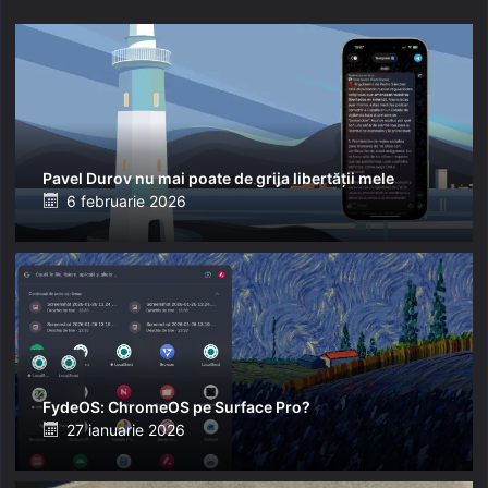
Pavel Durov nu mai poate de grija libertății mele
Posted
6 februarie 2026
on
FydeOS: ChromeOS pe Surface Pro?
Posted
27 ianuarie 2026
on