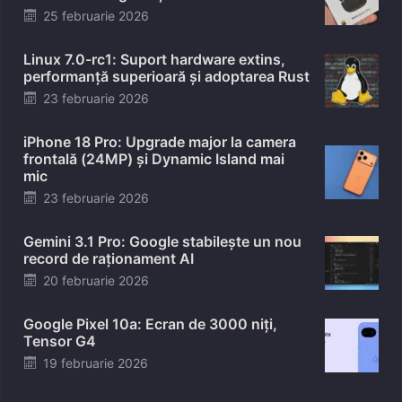
Posted
25 februarie 2026
on
Linux 7.0-rc1: Suport hardware extins,
performanță superioară și adoptarea Rust
Posted
23 februarie 2026
on
iPhone 18 Pro: Upgrade major la camera
frontală (24MP) și Dynamic Island mai
mic
Posted
23 februarie 2026
on
Gemini 3.1 Pro: Google stabilește un nou
record de raționament AI
Posted
20 februarie 2026
on
Google Pixel 10a: Ecran de 3000 niți,
Tensor G4
Posted
19 februarie 2026
on