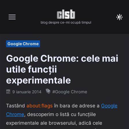
Skip
to
content
blog despre ce-mi ocupă timpul
Google Chrome
Google Chrome: cele mai
utile funcții
experimentale
Posted
#Google Chrome
9 ianuarie 2014
on
Tastând
about:flags
în bara de adrese a
Google
Chrome
, descoperim o listă cu funcțiile
experimentale ale browserului, adică cele