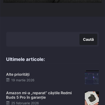
Caută
Caută
Ultimele articole:
Alte priorități
Posted
19 martie 2026
on
Amazon mi-a „reparat” căștile Redmi
Buds 5 Pro în garanție
Posted
25 februarie 2026