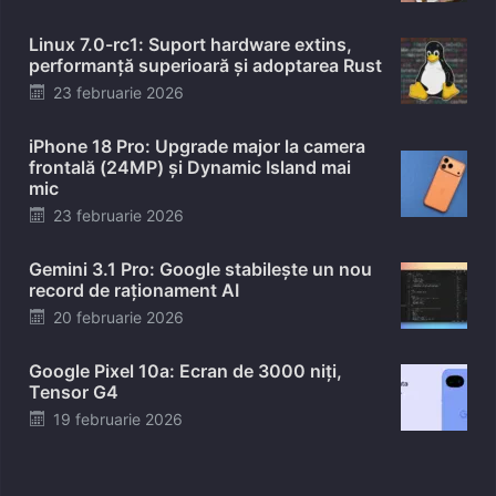
on
Linux 7.0-rc1: Suport hardware extins,
performanță superioară și adoptarea Rust
Posted
23 februarie 2026
on
iPhone 18 Pro: Upgrade major la camera
frontală (24MP) și Dynamic Island mai
mic
Posted
23 februarie 2026
on
Gemini 3.1 Pro: Google stabilește un nou
record de raționament AI
Posted
20 februarie 2026
on
Google Pixel 10a: Ecran de 3000 niți,
Tensor G4
Posted
19 februarie 2026
on