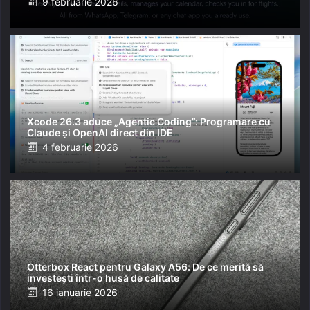
Posted
9 februarie 2026
on
Xcode 26.3 aduce „Agentic Coding”: Programare cu
Claude și OpenAI direct din IDE
Posted
4 februarie 2026
on
Otterbox React pentru Galaxy A56: De ce merită să
investești într-o husă de calitate
Posted
16 ianuarie 2026
on