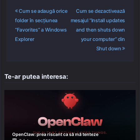
Navigare
Cum se adaugă orice
Cum se dezactivează
în
folder în secțiunea
mesajul “Install updates
articole
“Favorites” a Windows
and then shuts down
Explorer
your computer” din
Shut down
Te-ar putea interesa:
OpenClaw: prea riscant ca să mă tenteze