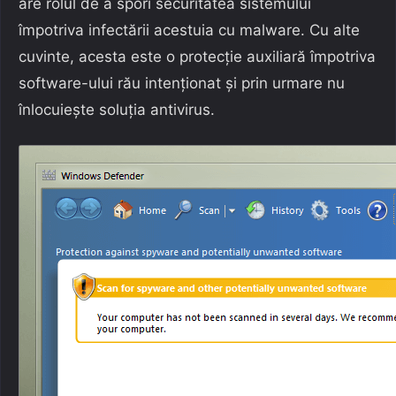
are rolul de a spori securitatea sistemului
împotriva infectării acestuia cu malware. Cu alte
cuvinte, acesta este o protecție auxiliară împotriva
software-ului rău intenționat și prin urmare nu
înlocuiește soluția antivirus.