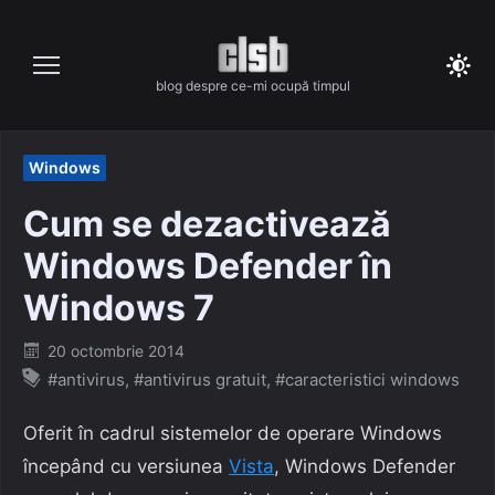
Skip
to
content
blog despre ce-mi ocupă timpul
Windows
Cum se dezactivează
Windows Defender în
Windows 7
Posted
20 octombrie 2014
on
#antivirus
,
#antivirus gratuit
,
#caracteristici windows
Oferit în cadrul sistemelor de operare Windows
începând cu versiunea
Vista
, Windows Defender