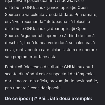
Așa ceva e posibil doar în Windows. Nicio
distribuție GNU/Linux și nicio aplicație Open
Source nu va colecta vreodată date. Prin urmare,
ei vă vor recomanda întotdeauna să folosiți o
distribuție GNU/Linux și doar aplicații Open
Source. Argumentul suprem e că, fiind de sursă
deschisă, toată lumea vede dacă se colectează
ceva, motiv pentru care niciun sistem de operare
sau program n-ar face asta.
Faptul că folosesc o distribuție GNU/Linux nu-i
scoate din rândul celor suspectați de tâmpenie,
dar le acord, din oficiu, prezumția de nevinovăție,
prin urmare îi consider ipocriți.
De ce ipocriți? Păi… iată două exemple: