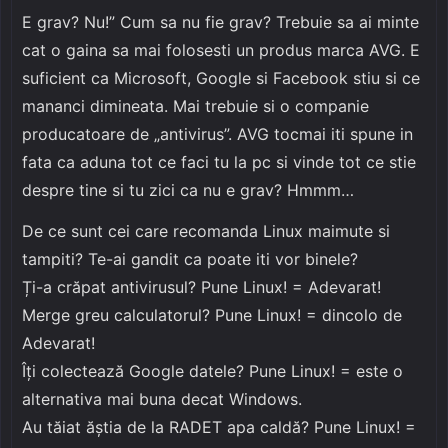
E grav? Nu!” Cum sa nu fie grav? Trebuie sa ai minte
cat o gaina sa mai folosesti un produs marca AVG. E
suficient ca Microsoft, Google si Facebook stiu si ce
mananci dimineata. Mai trebuie si o companie
producatoare de „antivirus”. AVG tocmai iti spune in
fata ca aduna tot ce faci tu la pc si vinde tot ce stie
despre tine si tu zici ca nu e grav? Hmmm…
De ce sunt cei care recomanda Linux maimute si
tampiti? Te-ai gandit ca poate iti vor binele?
Ți-a crăpat antivirusul? Pune Linux! = Adevarat!
Merge greu calculatorul? Pune Linux! = dincolo de
Adevarat!
Îți colectează Google datele? Pune Linux! = este o
alternativa mai buna decat Windows.
Au tăiat ăștia de la RADET apa caldă? Pune Linux! =