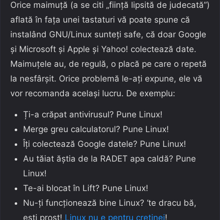
Orice maimuță (a se citi „ființă lipsită de judecată”)
aflată în fața unei tastaturi vă poate spune că
instalând GNU/Linux sunteți safe, că doar Google
și Microsoft și Apple și Yahoo! colectează date.
Maimuțele au, de regulă, o placă pe care o repetă
la nesfârșit. Orice problemă le-ați expune, ele vă
vor recomanda același lucru. De exemplu:
Ți-a crăpat antivirusul? Pune Linux!
Merge greu calculatorul? Pune Linux!
Îți colectează Google datele? Pune Linux!
Au tăiat ăștia de la RADET apa caldă? Pune
Linux!
Te-ai blocat în Lift? Pune Linux!
Nu-ți funcționează bine Linux? ‘te dracu bă,
ești prost!
Linux nu e pentru cretinei
!