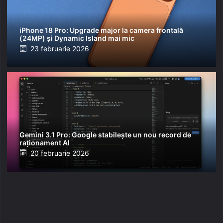
iPhone 18 Pro: Upgrade major la camera frontală
(24MP) și Dynamic Island mai mic
Posted
23 februarie 2026
on
Gemini 3.1 Pro: Google stabilește un nou record de
raționament AI
Posted
20 februarie 2026
on