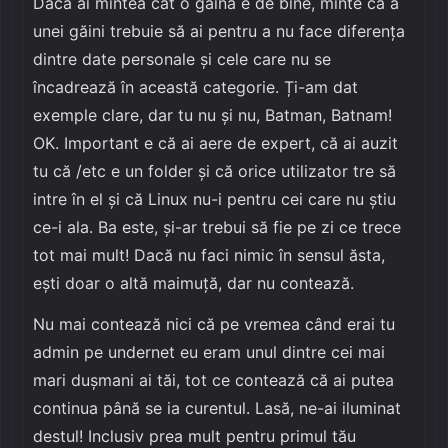
Dacă ai mintea cât o găină e de bine, minte ca a
unei găini trebuie să ai pentru a nu face diferența
dintre date personale și cele care nu se
încadrează în această categorie. Ți-am dat
exemple clare, dar tu nu și nu, Batman, Batnam!
OK. Important e că ai aere de expert, că ai auzit
tu că /etc e un folder și că orice utilizator tre să
intre în el și că Linux nu-i pentru cei care nu știu
ce-i ala. Ba este, și-ar trebui să fie pe zi ce trece
tot mai mult! Dacă nu faci nimic în sensul ăsta,
ești doar o altă maimuță, dar nu contează.
Nu mai contează nici că pe vremea când erai tu
admin pe undernet eu eram unul dintre cei mai
mari dușmani ai tăi, tot ce contează că ai putea
continua până se ia curentul. Lasă, ne-ai iluminat
destul! Inclusiv prea mult pentru primul tău