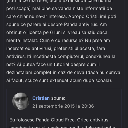
(stiti la ce ma refer, acele extensii de care nu mai
poti scapa) mai bine sa vanda niste informatii de
care chiar nu ne-ar interesa. Apropo Cristi, imi poti
spune ce parere ai despre Panda antivirus. Am
obtinut o licenta pe 6 luni si vreau sa stiu daca
merita instalat. Cum e cu resursele? Nu prea am
incercat eu antivirusi, prefer stilul acesta, fara
antivirus. Iti incetineste compiuterul, conexiunea la
net? Ai putea face un tutorial despre cum ii
dezinstalam complet in caz de ceva (daca nu cumva
ai facut, scuze sunt extenuat acum dupa scoala).
Cristian
spune:
21 septembrie 2015 la 20:36
Eu folosesc Panda Cloud Free. Orice antivirus
incetineste pc-ul, unele mai mult, altele mai putin,