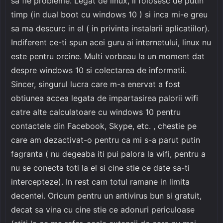
sa fie probleme. Legat de linux, il folosesc de putin
timp (in dual boot cu windows 10 ) si inca mi-e greu
sa ma descurc in el ( in privinta instalarii aplicatiilor).
Indiferent ce-ti spun acei guru ai internetului, linux nu
este pentru orcine. Multi vorbeau la un moment dat
despre windows 10 si colectarea de informatii.
Sincer, singurul lucra care m-a enervat a fost
obtiunea accea legata de impartasirea palorii wifi
catre alte calculatoare cu windows 10 pentru
contactele din Facebook, Skype, etc. , chestie pe
care am dezactivat-o pentru ca mi s-a parut putin
fagranta ( nu degeaba iti pui palora la wifi, pentru a
nu se conecta toti la el si cine stie ce date sa-ti
intercepteze). In rest cam totul ramane in limita
decentei. Oricum pentru un antivirus bun si gratuit,
decat sa vina cu cine stie ce adonuri periculoase