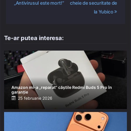
„Antivirusul este mort!”
cheie de securitate de
articole
la Yubico
Te-ar putea interesa:
Amazon mi-a „reparat” căștile Redmi Buds 5 Pro în
garanție
Posted
25 februarie 2026
on