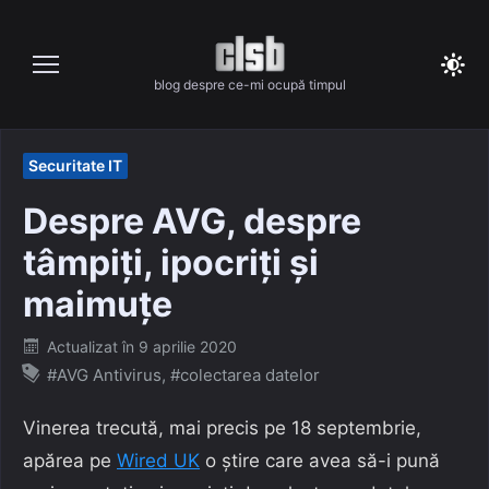
Skip
to
content
blog despre ce-mi ocupă timpul
Securitate IT
Despre AVG, despre
tâmpiți, ipocriți și
maimuțe
Posted
Actualizat în
9 aprilie 2020
on
#AVG Antivirus
,
#colectarea datelor
Vinerea trecută, mai precis pe 18 septembrie,
apărea pe
Wired UK
o știre care avea să-i pună