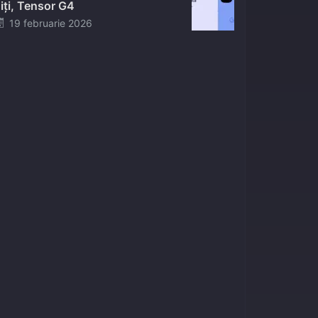
iți, Tensor G4
Posted
19 februarie 2026
on