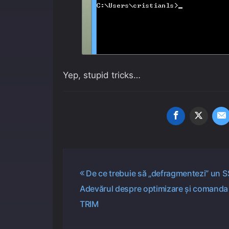
Yep, stupid tricks…
Navigare
De ce trebuie să „defragmentezi” un S
Adevărul despre optimizare și comanda
în
TRIM
articole