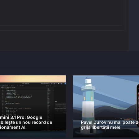
mini 3.1 Pro: Google
abilește un nou record de
Pavel Durov nu mai poate d
ționament AI
grija libertății mele