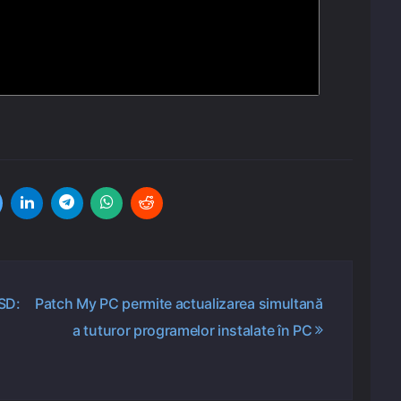
SD:
Patch My PC permite actualizarea simultană
a tuturor programelor instalate în PC