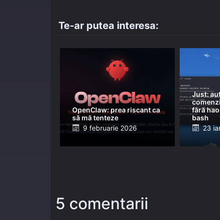
Te-ar putea interesa:
Just: au
comenzil
OpenClaw: prea riscant ca
fără hao
să mă tenteze
bash
Posted
Post
9 februarie 2026
23 ia
on
on
5 comentarii