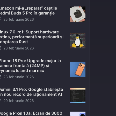
mazon mi-a „reparat” căștile
edmi Buds 5 Pro în garanție
Posted
25 februarie 2026
on
inux 7.0-rc1: Suport hardware
xtins, performanță superioară și
doptarea Rust
Posted
23 februarie 2026
on
Phone 18 Pro: Upgrade major la
amera frontală (24MP) și
ynamic Island mai mic
Posted
23 februarie 2026
on
emini 3.1 Pro: Google stabilește
n nou record de raționament AI
Posted
20 februarie 2026
on
oogle Pixel 10a: Ecran de 3000