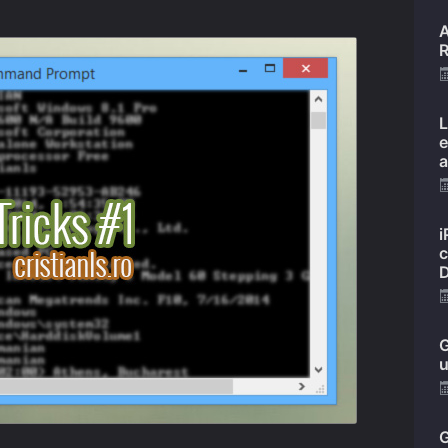
A
R
L
e
a
i
c
D
G
u
G