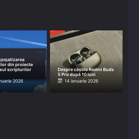
tomatizarea
or din proiecte
sul scripturilor
Despre căștile Redmi Buds
5 Pro după 10 luni
ed
Posted
nuarie 2026
14 ianuarie 2026
on