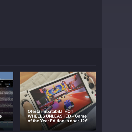
Ofertă imbatabilă: HOT
e
WHEELS UNLEASHED – Game
of the Year Edition la doar 12€