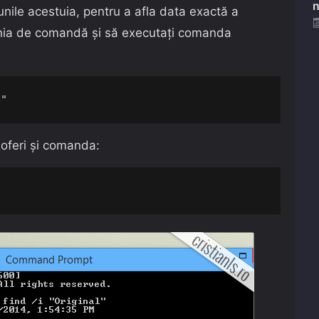
n
nile acestuia, pentru a afla data exactă a
 linia de comandă și să executați comanda
e"
a oferi și comanda: