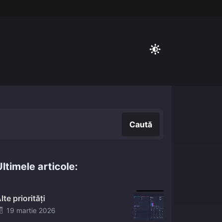
Caută
Caută
ltimele articole:
lte priorități
Posted
19 martie 2026
on