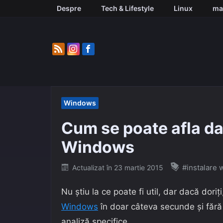
Skip
Despre
Tech & Lifestyle
Linux
ma
to
content
Windows
Cum se poate afla dat
Windows
Posted
#instalare
Actualizat în
23 martie 2015
on
Nu știu la ce poate fi util, dar dacă doriț
Windows
în doar câteva secunde și fără
analiză specifice.