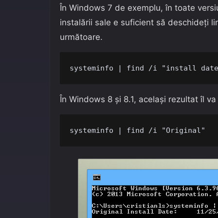
În Windows 7 de exemplu, în toate versiu
instalării sale e suficient să deschideți
următoare.
systeminfo | find /i "install dat
În Windows 8 și 8.1, același rezultat îl v
systeminfo | find /i "Original"