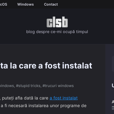
cOS
Windows
Contact
blog despre ce-mi ocupă timpul
a la care a fost instalat
U
 windows
,
#stupid tricks
,
#trucuri windows
i, puteți afla dată la care
a fost instalat
A
 a fi necesară instalarea unor programe de