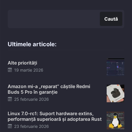
Caută
Caută
Ultimele articole:
Alte priorități
Posted
19 martie 2026
on
Amazon mi-a „reparat” căștile Redmi
Buds 5 Pro în garanție
Posted
25 februarie 2026
on
Linux 7.0-rc1: Suport hardware extins,
performanță superioară și adoptarea Rust
Posted
23 februarie 2026