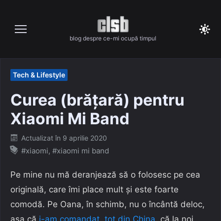
Skip
to
content
blog despre ce-mi ocupă timpul
Tech & Lifestyle
Curea (brățară) pentru
Xiaomi Mi Band
Posted
Actualizat în
9 aprilie 2020
on
#xiaomi
,
#xiaomi mi band
Pe mine nu mă deranjează să o folosesc pe cea
originală, care îmi place mult și este foarte
comodă. Pe Oana, în schimb, nu o încântă deloc,
așa că
i-am comandat, tot din China
, că la noi