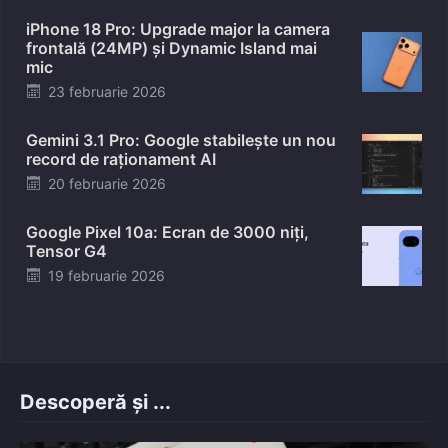
on
iPhone 18 Pro: Upgrade major la camera
frontală (24MP) și Dynamic Island mai
mic
Posted
23 februarie 2026
on
Gemini 3.1 Pro: Google stabilește un nou
record de raționament AI
Posted
20 februarie 2026
on
Google Pixel 10a: Ecran de 3000 niți,
Tensor G4
Posted
19 februarie 2026
on
Descoperă și ...