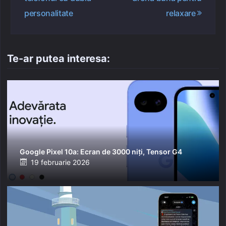
articole
personalitate
relaxare
Te-ar putea interesa:
Google Pixel 10a: Ecran de 3000 niți, Tensor G4
Posted
19 februarie 2026
on