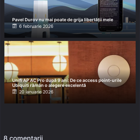
Pavel Durov nu mai poate de grija libertății mele
Posted
6 februarie 2026
on
Unifi AP AC Pro după 9 ani: De ce access point-urile
Ubiquiti rămân o alegere excelentă
Posted
20 ianuarie 2026
on
8 comentarii