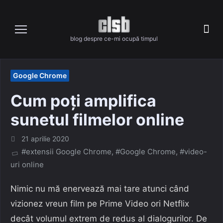
Skip
to
content
blog despre ce-mi ocupă timpul
Google Chrome
Cum poți amplifica
sunetul filmelor online
Posted
21 aprilie 2020
on
#extensii Google Chrome
,
#Google Chrome
,
#video-
uri online
Nimic nu mă enervează mai tare atunci când
vizionez vreun film pe Prime Video ori Netflix
decât volumul extrem de redus al dialogurilor. De