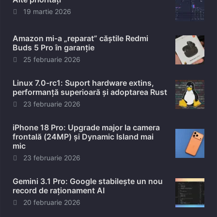
Posted
19 martie 2026
on
Amazon mi-a „reparat” căștile Redmi
Buds 5 Pro în garanție
Posted
25 februarie 2026
on
Linux 7.0-rc1: Suport hardware extins,
performanță superioară și adoptarea Rust
Posted
23 februarie 2026
on
iPhone 18 Pro: Upgrade major la camera
frontală (24MP) și Dynamic Island mai
mic
Posted
23 februarie 2026
on
Gemini 3.1 Pro: Google stabilește un nou
record de raționament AI
Posted
20 februarie 2026
on