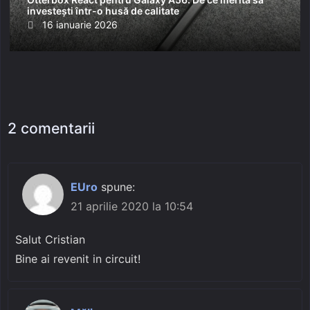
investești într-o husă de calitate
Posted
16 ianuarie 2026
on
2 comentarii
EUro
spune:
21 aprilie 2020 la 10:54
Salut Cristian
Bine ai revenit in circuit!