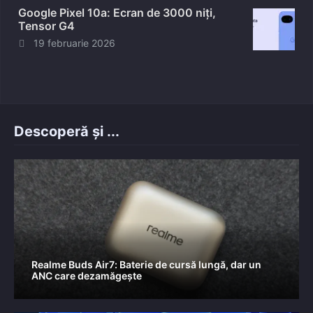
Google Pixel 10a: Ecran de 3000 niți,
Tensor G4
Posted
19 februarie 2026
on
Descoperă și ...
Realme Buds Air7: Baterie de cursă lungă, dar un
ANC care dezamăgește