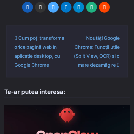
Navigare
Cum poți transforma
Noutăți Google
în
orice pagină web în
Chrome: Funcții utile
articole
aplicație desktop, cu
(Split View, OCR) și o
Google Chrome
mare dezamăgire
Te-ar putea interesa: