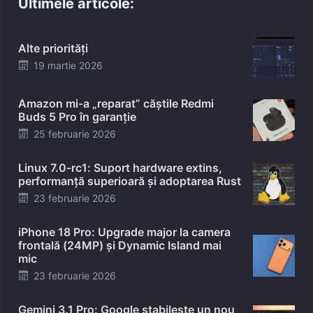
Ultimele articole:
Alte priorități
Posted
19 martie 2026
on
Amazon mi-a „reparat” căștile Redmi
Buds 5 Pro în garanție
Posted
25 februarie 2026
on
Linux 7.0-rc1: Suport hardware extins,
performanță superioară și adoptarea Rust
Posted
23 februarie 2026
on
iPhone 18 Pro: Upgrade major la camera
frontală (24MP) și Dynamic Island mai
mic
Posted
23 februarie 2026
on
Gemini 3.1 Pro: Google stabilește un nou