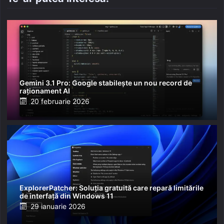
Gemini 3.1 Pro: Google stabilește un nou record de
raționament AI
Posted
20 februarie 2026
on
ExplorerPatcher: Soluția gratuită care repară limitările
de interfață din Windows 11
Posted
29 ianuarie 2026
on