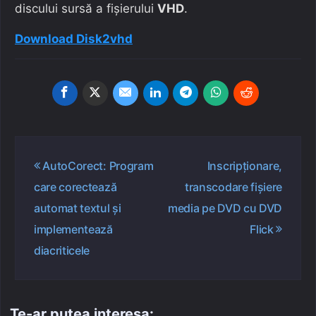
discului sursă a fișierului
VHD
.
Download Disk2vhd
Navigare
AutoCorect: Program
Inscripționare,
în
care corectează
transcodare fișiere
articole
automat textul și
media pe DVD cu DVD
implementează
Flick
diacriticele
Te-ar putea interesa: