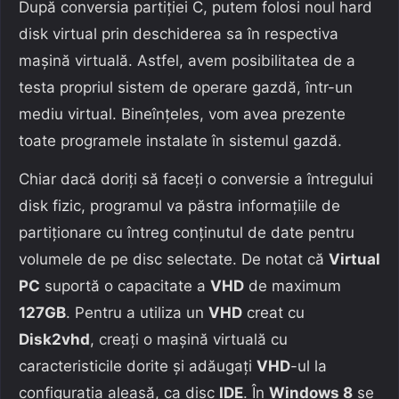
După conversia partiției C, putem folosi noul hard
disk virtual prin deschiderea sa în respectiva
mașină virtuală. Astfel, avem posibilitatea de a
testa propriul sistem de operare gazdă, într-un
mediu virtual. Bineînțeles, vom avea prezente
toate programele instalate în sistemul gazdă.
Chiar dacă doriți să faceți o conversie a întregului
disk fizic, programul va păstra informațiile de
partiționare cu întreg conținutul de date pentru
volumele de pe disc selectate. De notat că
Virtual
PC
suportă o capacitate a
VHD
de maximum
127GB
. Pentru a utiliza un
VHD
creat cu
Disk2vhd
, creați o mașină virtuală cu
caracteristicile dorite și adăugați
VHD
-ul la
configurația aleasă, ca disc
IDE
. În
Windows 8
se