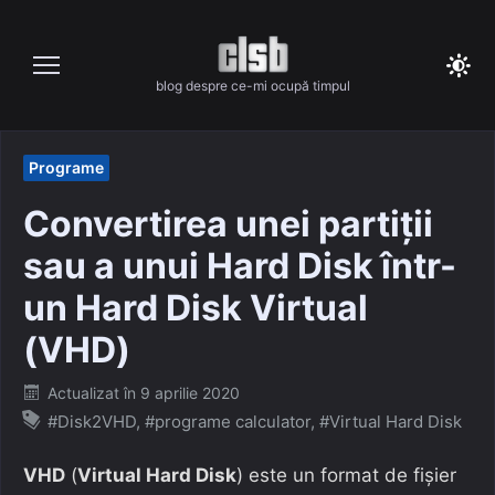
Skip
to
content
blog despre ce-mi ocupă timpul
Programe
Convertirea unei partiții
sau a unui Hard Disk într-
un Hard Disk Virtual
(VHD)
Posted
Actualizat în
9 aprilie 2020
on
#Disk2VHD
,
#programe calculator
,
#Virtual Hard Disk
VHD
(
Virtual Hard Disk
) este un format de fișier