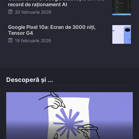
record de raționament AI
Posted
20 februarie 2026
on
Google Pixel 10a: Ecran de 3000 niți,
Tensor G4
Posted
19 februarie 2026
on
Descoperă și ...