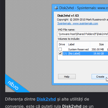
Diferența dintre
Disk2vhd
și alte utilități de
conversie, este că puteți rula
Disk2vhd
pe un