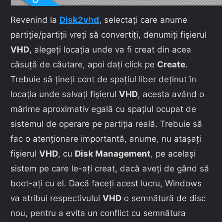
Revenind la
Disk2vhd
, selectați care anume
partiție/partiții vreți să convertiți, denumiți fișierul
VHD
, alegeți locația unde va fi creat din acea
căsuță de căutare, apoi dați click pe
Create
.
Trebuie să țineți cont de spațiul liber deținut în
locația unde salvați fișierul
VHD
, acesta având o
mărime aproximativ egală cu spațiul ocupat de
sistemul de operare pe partiția reală. Trebuie să
fac o atenționare importantă, anume, nu atașați
fișierul
VHD
, cu
Disk Management
, pe același
sistem pe care le-ați creat, dacă aveți de gând să
boot-ați cu el. Dacă faceți acest lucru, Windows
va atribui respectivului
VHD
o semnătură de disc
nou, pentru a evita un conflict cu semnătura