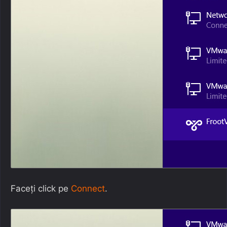
Faceți click pe
Connect
.