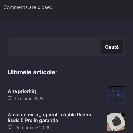
Comments are closed.
Caută
Caută
Ultimele articole:
Alte priorități
Posted
19 martie 2026
on
Amazon mi-a „reparat” căștile Redmi
Buds 5 Pro în garanție
Posted
25 februarie 2026