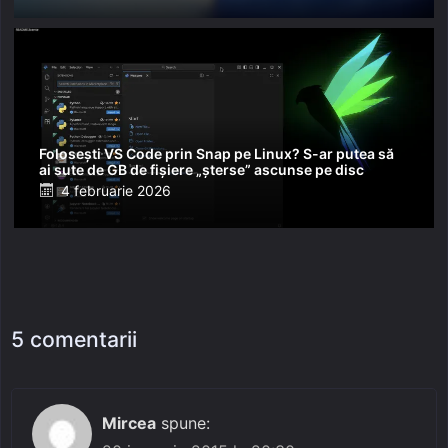
on
Folosești VS Code prin Snap pe Linux? S-ar putea să
ai sute de GB de fișiere „șterse” ascunse pe disc
Posted
4 februarie 2026
on
5 comentarii
Mircea
spune: