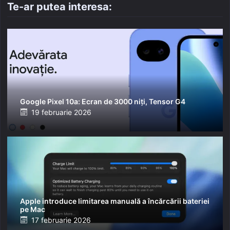
Te-ar putea interesa:
Google Pixel 10a: Ecran de 3000 niți, Tensor G4
Posted
19 februarie 2026
on
Apple introduce limitarea manuală a încărcării bateriei
pe Mac
Posted
17 februarie 2026