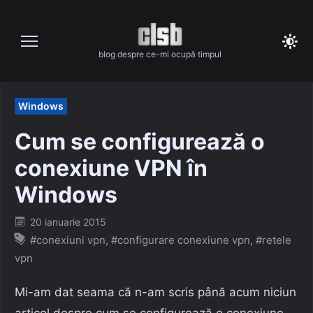
Skip
to
content
blog despre ce-mi ocupă timpul
Windows
Cum se configurează o
conexiune VPN în
Windows
Posted
20 ianuarie 2015
on
#conexiuni vpn
,
#configurare conexiune vpn
,
#retele
vpn
Mi-am dat seama că n-am scris până acum niciun
articol despre cum se configurează o conexiune