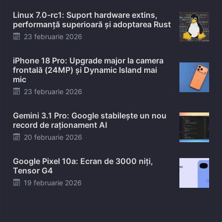
on
Linux 7.0-rc1: Suport hardware extins,
performanță superioară și adoptarea Rust
Posted
23 februarie 2026
on
iPhone 18 Pro: Upgrade major la camera
frontală (24MP) și Dynamic Island mai
mic
Posted
23 februarie 2026
on
Gemini 3.1 Pro: Google stabilește un nou
record de raționament AI
Posted
20 februarie 2026
on
Google Pixel 10a: Ecran de 3000 niți,
Tensor G4
Posted
19 februarie 2026
on