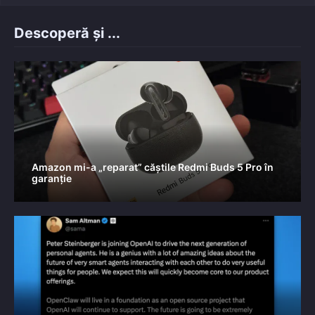
Descoperă și ...
Amazon mi-a „reparat” căștile Redmi Buds 5 Pro în
garanție