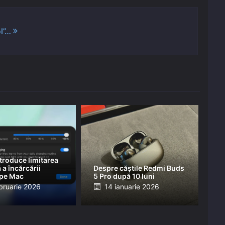
ol”…
troduce limitarea
a încărcării
Despre căștile Redmi Buds
 pe Mac
5 Pro după 10 luni
ed
Posted
bruarie 2026
14 ianuarie 2026
on