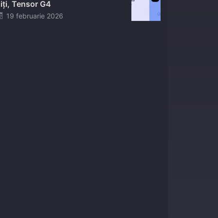
iți, Tensor G4
Posted
19 februarie 2026
on