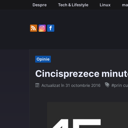
Skip
Despre
Tech & Lifestyle
Linux
ma
to
content
Opinie
Cincisprezece minu
Posted
#prin cu
Actualizat în
31 octombrie 2016
on