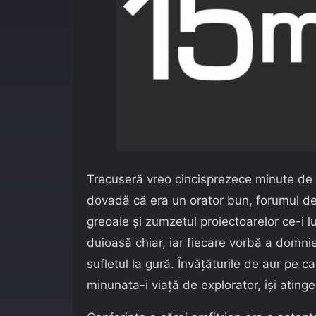
Trecuseră vreo cincisprezece minute de 
dovadă că era un orator bun, forumul dej
greoaie și zumzetul proiectoarelor ce-i 
duioasă chiar, iar fiecare vorbă a domni
sufletul la gură. Învățăturile de aur pe ca
minunata-i viață de explorator, își ating