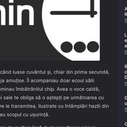
A
R
L
e
a
i
c
când luase cuvântul și, chiar din prima secundă,
D
a amuțise. Îl acompaniau doar ecoul sălii
luminau îmbătrânitul chip. Avea o voce caldă,
ei sale te obliga să o aștepți pe următoarea cu
G
u
re le transmitea, ilustrate cu întâmplări hazlii din
eau scopul cu ușurință.
G