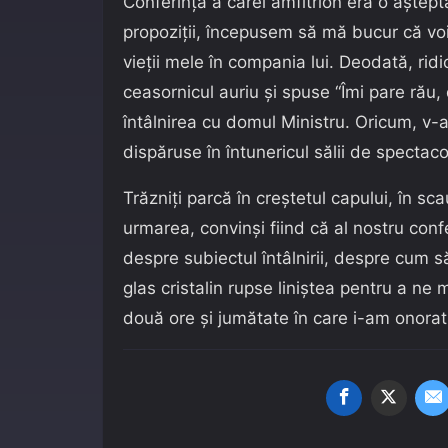
Conferința a cărei amfitrion era o aștept
propoziții, începusem să mă bucur că voi
vieții mele în compania lui. Deodată, ridi
ceasornicul auriu și spuse “Îmi pare rău, d
întâlnirea cu domul Ministru. Oricum, v-a
dispăruse în întunericul sălii de spectaco
Trăzniți parcă în creștetul capului, în s
urmarea, convinși fiind că al nostru conf
despre subiectul întâlnirii, despre cum să
glas cristalin rupse liniștea pentru a ne
două ore și jumătate în care i-am onorat