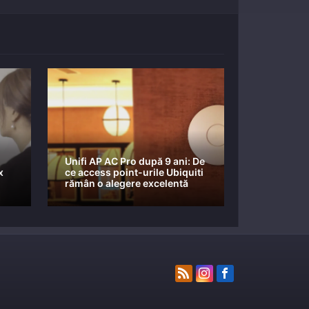
Unifi AP AC Pro după 9 ani: De
x
ce access point-urile Ubiquiti
rămân o alegere excelentă