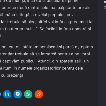
am de mult și, încă de la ascultarea primei
n
 petrece două dintre cele mai palpitante ore ale
că mâna stângă la nivelul pieptului, privi
ar trebuie să plec, altfel voi întârzia prea mult la
m ținut prea mult…“. Se înclină în fața noastră și
l.
caune, cu toții stăteam nemișcați și parcă așteptam
erențiar trebuia să se întoarcă pentru a ne vorbi
 captivăm publicul. Atunci, din spatele sălii, un
 mulțumi în numele organizatorilor pentru cele
 cu prezența.