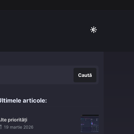
Caută
Caută
ltimele articole:
lte priorități
Posted
19 martie 2026
on