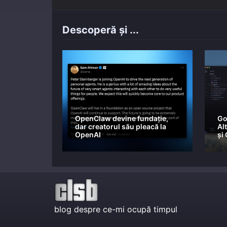
Descoperă și ...
OpenClaw devine fundație,
Go
dar creatorul său pleacă la
Al
OpenAI
și
blog despre ce-mi ocupă timpul