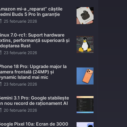
mazon mi-a „reparat” căștile
edmi Buds 5 Pro în garanție
Posted
25 februarie 2026
on
inux 7.0-rc1: Suport hardware
xtins, performanță superioară și
doptarea Rust
Posted
23 februarie 2026
on
Phone 18 Pro: Upgrade major la
amera frontală (24MP) și
ynamic Island mai mic
Posted
23 februarie 2026
on
emini 3.1 Pro: Google stabilește
n nou record de raționament AI
Posted
20 februarie 2026
on
oogle Pixel 10a: Ecran de 3000