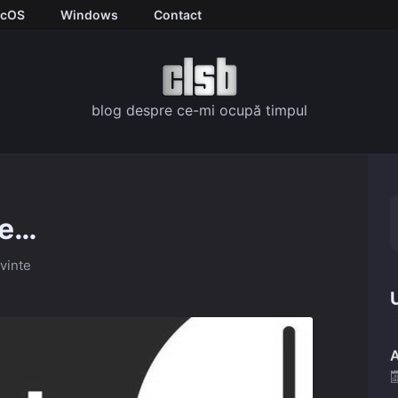
cOS
Windows
Contact
blog despre ce-mi ocupă timpul
te…
vinte
U
A