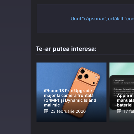
Navigare
Unul “căpșunar”, celălalt “co
în
articole
Te-ar putea interesa:
iPhone 18 Pro: Upgrade
major la camera frontală
Apple in
(24MP) și Dynamic Island
manuală 
mai mic
bateriei
Posted
Post
23 februarie 2026
17 fe
on
on