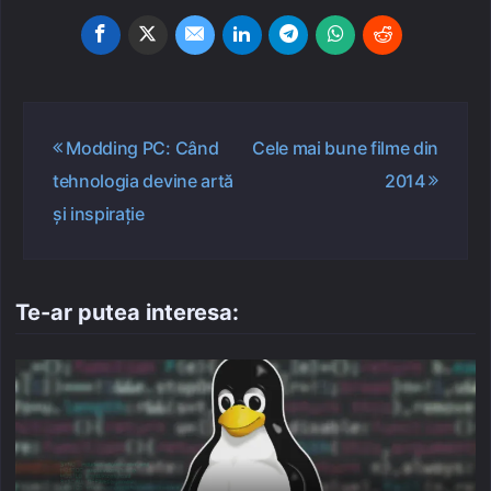
Navigare
Modding PC: Când
Cele mai bune filme din
în
tehnologia devine artă
2014
articole
și inspirație
Te-ar putea interesa: