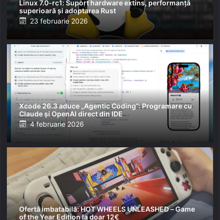
Linux 7.0-rc1: Suport hardware extins, performanță
superioară și adoptarea Rust
Posted
23 februarie 2026
on
Xcode 26.3 aduce „Agentic Coding”: Programare cu
Claude și OpenAI direct din IDE
Posted
4 februarie 2026
on
Ofertă imbatabilă: HOT WHEELS UNLEASHED – Game
of the Year Edition la doar 12€