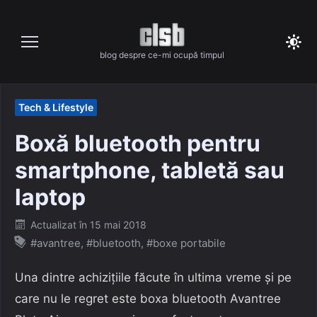
Skip
to
content
blog despre ce-mi ocupă timpul
Tech & Lifestyle
Boxă bluetooth pentru
smartphone, tabletă sau
laptop
Posted
Actualizat în
15 mai 2018
on
#avantree
,
#bluetooth
,
#boxe portabile
Una dintre achizițiile făcute în ultima vreme și pe
care nu le regret este boxa bluetooth Avantree