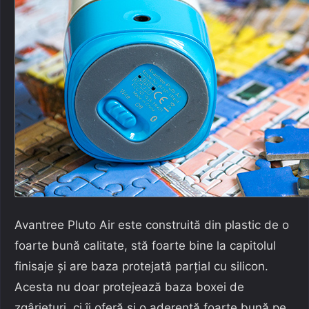
Avantree Pluto Air este construită din plastic de o
foarte bună calitate, stă foarte bine la capitolul
finisaje și are baza protejată parțial cu silicon.
Acesta nu doar protejează baza boxei de
zgârieturi, ci îi oferă și o aderență foarte bună pe