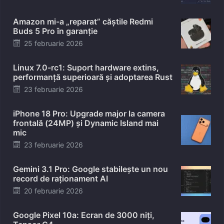
on
Amazon mi-a „reparat” căștile Redmi
Buds 5 Pro în garanție
Posted
25 februarie 2026
on
Linux 7.0-rc1: Suport hardware extins,
performanță superioară și adoptarea Rust
Posted
23 februarie 2026
on
iPhone 18 Pro: Upgrade major la camera
frontală (24MP) și Dynamic Island mai
mic
Posted
23 februarie 2026
on
Gemini 3.1 Pro: Google stabilește un nou
record de raționament AI
Posted
20 februarie 2026
on
Google Pixel 10a: Ecran de 3000 niți,