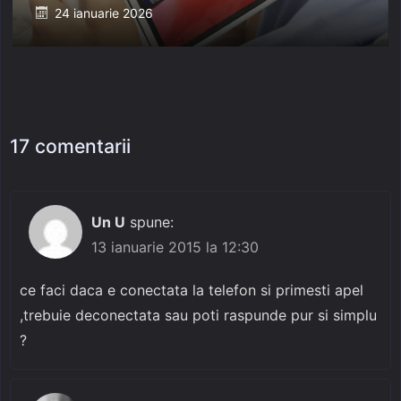
Posted
24 ianuarie 2026
on
17 comentarii
Un U
spune:
13 ianuarie 2015 la 12:30
ce faci daca e conectata la telefon si primesti apel
,trebuie deconectata sau poti raspunde pur si simplu
?