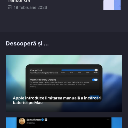
Tensor G4
Posted
19 februarie 2026
on
Descoperă și ...
Apple introduce limitarea manuală a încărcării
bateriei pe Mac