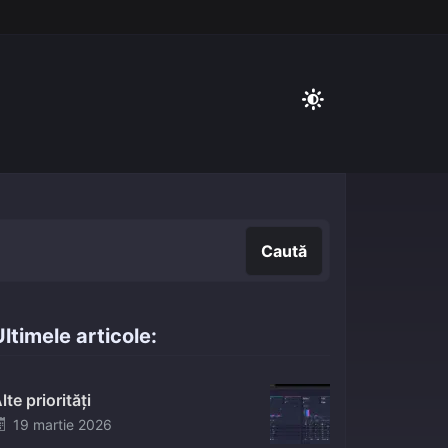
Caută
Caută
ltimele articole:
lte priorități
Posted
19 martie 2026
on