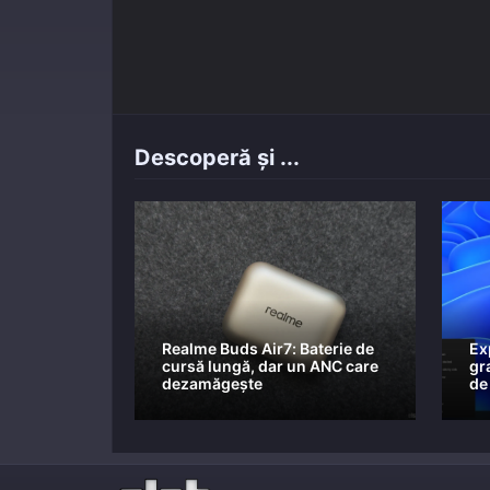
Descoperă și ...
Realme Buds Air7: Baterie de
Ex
cursă lungă, dar un ANC care
gra
dezamăgește
de