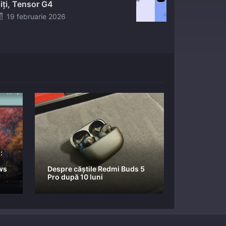
iți, Tensor G4
Posted
19 februarie 2026
on
:
ws
Despre căștile Redmi Buds 5
Pro după 10 luni