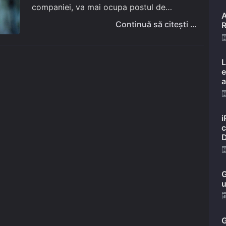
companiei, va mai ocupa postul de
A
conducere încă 12 luni. Nici o zi mai mult
Continuă să citești …
R
sau mai puțin. Evident,…
L
e
a
i
c
D
G
u
G