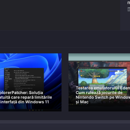
n
Testarea emulatorului Eden
plorerPatcher: Soluția
Cum rulează jocurile de
tuită care repară limitările
Nintendo Switch pe Windo
 interfață din Windows 11
și Mac