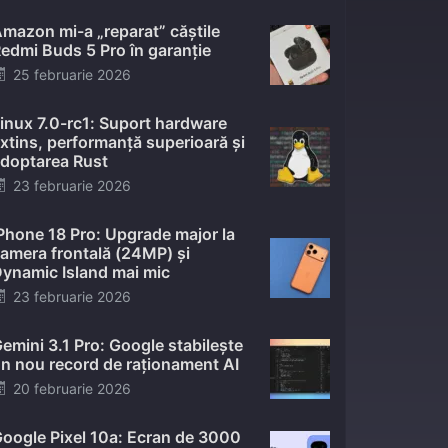
mazon mi-a „reparat” căștile
edmi Buds 5 Pro în garanție
Posted
25 februarie 2026
on
inux 7.0-rc1: Suport hardware
xtins, performanță superioară și
doptarea Rust
Posted
23 februarie 2026
on
Phone 18 Pro: Upgrade major la
amera frontală (24MP) și
ynamic Island mai mic
Posted
23 februarie 2026
on
emini 3.1 Pro: Google stabilește
n nou record de raționament AI
Posted
20 februarie 2026
on
oogle Pixel 10a: Ecran de 3000